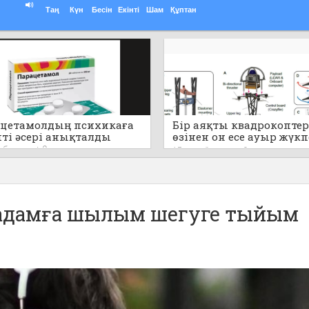
Таң
Күн
Бесін
Екінті
Шам
Құптан
цетамолдың психикаға
Бір аяқты квадрокоптер
пті әсері анықталды
өзінен он есе ауыр жүк
секіре алады (видео)
т бұрын
0
13 сағат бұрын
0
 адамға шылым шегуге тыйым