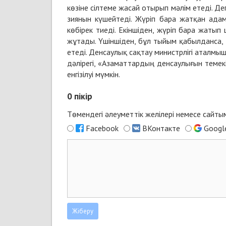
көзіне сілтеме жасай отырып мәлім етеді. Де
зиянын күшейтеді. Жүріп бара жатқан ада
көбірек тиеді. Екіншіден, жүріп бара жаты
жұтады. Үшіншіден, бұл тыйым қабылданса, 
етеді. Денсаулық сақтау министрлігі аталм
дәлірегі, «Азаматтардың денсаулығын темекі
енгізілуі мүмкін.
0
пікір
Төмендегі әлеуметтік желілері немесе сайт
Facebook
ВКонтакте
Googl