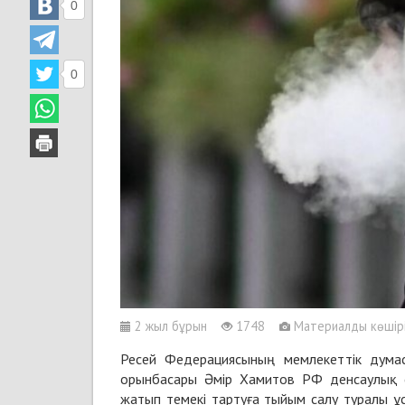
0
0
2 жыл бұрын
1748
Материалды көшіріп
Ресей Федерациясының мемлекеттік думас
орынбасары Әмір Хамитов РФ денсаулық 
жатып темекі тартуға тыйым салу туралы ұс