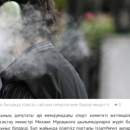
 басқанда islam.kz сайтына гиперсілтеме берілуі міндетті
0
ының депутаты әрі мемдумадағы спорт комитеті жетекшісі
сақтау министрі Михаил Мурашкоға шылымқорларға жүріп б
ыныс білдірді. Бұл жайында islam.kz порталы IslamNews ақпа