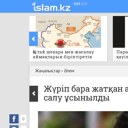
қаз
рус
Қытай шекара мен жағалау
Пара
аймақтарын біріктіретін
қауі
бірегей стратегиялық жобаны
13 саға
13 сағат бұрын
0
қолға алады
Жаңалықтар
›
Әлем
Жүріп бара жатқан
салу ұсынылды
0