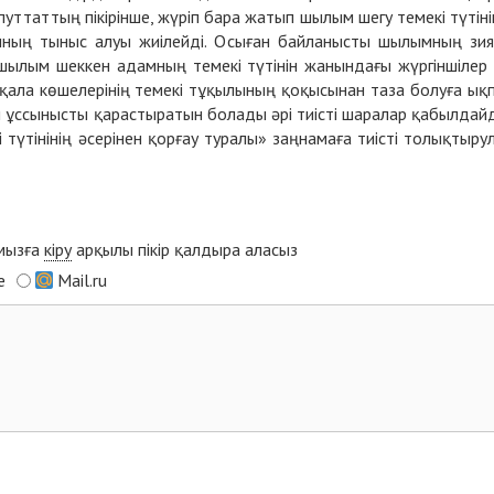
путтаттың пікірінше, жүріп бара жатып шылым шегу темекі түтіні
мның тыныс алуы жиілейді. Осыған байланысты шылымның зи
п шылым шеккен адамның темекі түтінін жанындағы жүргіншілер
қала көшелерінің темекі тұқылының қоқысынан таза болуға ық
ыш ұссынысты қарастыратын болады әрі тиісті шаралар қабылдай
 түтінінің әсерінен қорғау туралы» заңнамаға тиісті толықтыру
ымызға
кіру
арқылы пікір қалдыра аласыз
e
Mail.ru