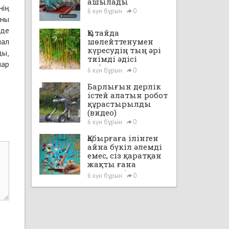
ашылады
нің
6 күн бұрын
0
яны
 де
Қытайда
пал
шөлейттенумен
күресудің тың әрі
ды,
тиімді әдісі
лар
табылды
6 күн бұрын
0
Барлығын дерлік
істей алатын робот
құрастырылды
(видео)
6 күн бұрын
0
Қабырғаға ілінген
айна бүкіл әлемді
емес, сіз қаратқан
жақты ғана
көрсетеді
6 күн бұрын
0