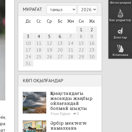
Фотогалерея
МҰРАҒАТ
Дс
Сс
Ср
Бс
Жм
Сн
Жк
Бас редактор
1
2
3
4
5
6
7
8
9
Блогтар
10
11
12
13
14
15
16
17
18
19
20
21
22
23
Кітапхана
24
25
26
27
28
29
30
31
КӨП ОҚЫЛҒАНДАР
Қазақстандағы
жасанды жаңбыр
ойлағандай
болмай шықты
4 күн бұрын
0
нің
Әрбір мектепте
ара
намазхана
рат