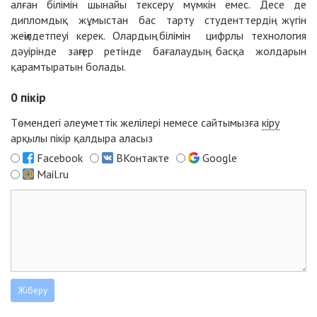
алған білімін шынайы тексеру мүмкін емес. Десе де
дипломдық жұмыстан бас тарту студенттердің жүгін
жеңілдетпеуі керек. Олардың білімін цифрлы технология
дәуірінде заңгер ретінде бағалаудың басқа жолдарын
қарамтыратын болады.
0
пікір
Төмендегі әлеуметтік желілері немесе сайтымызға
кіру
арқылы пікір қалдыра аласыз
Facebook
ВКонтакте
Google
Mail.ru