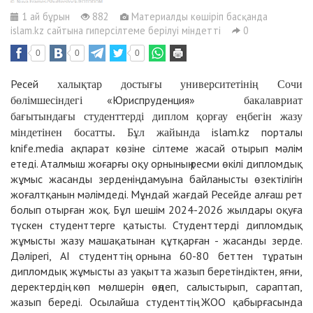
1 ай бұрын
882
Материалды көшіріп басқанда
islam.kz сайтына гиперсілтеме берілуі міндетті
0
0
0
0
Ресей
халықтар достығы университетінің Сочи
«Юриспруденция»
бөлімшесіндегі
бакалавриат
бағытындағы студенттерді диплом қорғау еңбегін жазу
islam.kz порталы
міндетінен босатты. Бұл жайында
knife.media ақпарат көзіне сілтеме жасай отырып мәлім
етеді. Аталмыш жоғарғы оқу орнының ресми өкілі дипломдық
жұмыс жасанды зерденің дамуына байланысты өзектілігін
жоғалтқанын мәлімдеді. Мұндай жағдай Ресейде алғаш рет
болып отырған жоқ. Бұл шешім 2024-2026 жылдары оқуға
түскен студенттерге қатысты. Студенттерді дипломдық
жұмысты жазу машақатынан құтқарған - жасанды зерде.
Дәлірегі, АІ студенттің орнына 60-80 беттен тұратын
дипломдық жұмысты аз уақытта жазып беретіндіктен, яғни,
деректердің көп мөлшерін өңдеп, салыстырып, сараптап,
жазып береді. Осылайша студенттің ЖОО қабырғасында