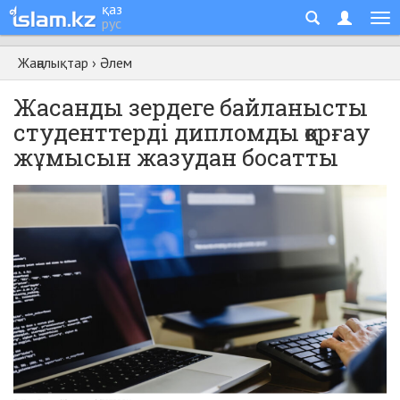
қаз
рус
Жаңалықтар
›
Әлем
Жасанды зердеге байланысты
студенттерді дипломды қорғау
жұмысын жазудан босатты