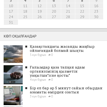
3
4
5
6
7
8
9
10
11
12
13
14
15
16
17
18
19
20
21
22
23
24
25
26
27
28
29
30
31
КӨП ОҚЫЛҒАНДАР
■
Қазақстандағы жасанды жаңбыр
ойлағандай болмай шықты
5 күн бұрын
0
■
Ғалымдар қаза тапқан адам
организімінің қызметін
уақытша“іске қосты”
4 күн бұрын
0
■
Бір ел бар әр 5 минут сайын обырдан
азаматы өмірден озатын
3 күн бұрын
0