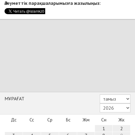
Әлеуметтік парақшаларымызға жазылыңыз:
МҰРАҒАТ
Дс
Сс
Ср
Бс
Жм
Сн
Жк
1
2