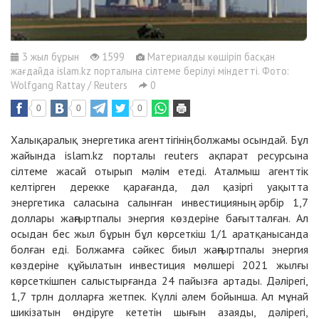
3 жыл бұрын
1599
Материалды көшіріп басқан
жағдайда islam.kz порталына сілтеме берілуі міндетті. Фото:
Wolfgang Rattay / Reuters
0
0
0
0
Халықаралық энергетика агенттігінің болжамы осындай. Бұл
жайында islam.kz порталы reuters ақпарат ресурсына
сілтеме жасай отырып мәлім етеді. Аталмыш агенттік
келтірген дерекке қарағанда, дәл қазіргі уақытта
энергетика саласына салынған инвестицияның әрбір 1,7
доллары жаңғыртпалы энергия көздеріне бағытталған. Ал
осыдан бес жыл бұрын бұл көрсеткіш 1/1 аратқанысанда
болған еді. Болжамға сәйкес биыл жаңғыртпалы энергия
көздеріне құйылатын инвестиция мөлшері 2021 жылғы
көрсеткішпен салыстырғанда 24 пайызға артады. Дәлірегі,
1,7 трлн долларға жетпек. Күллі әлем бойынша. Ал мұнай
шикізатын өндіруге кететін шығын азаяды, дәлірегі,