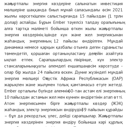
жаңғыртпалы энергия көздеріне салынатын инвестиция
мөлшеріне шаққанда биыл мұнай саласындағы өсім 2021
жылғы көрсеткішпен салыстырғанда 15 пайыздан (1 трлн
долар) аспайды. Бұрын Ember тәуелсіз талдау оралығының
алға тартқа мәліметі бойынша өткен жылы жаңғыртпалы
энергия көздерінің ішінде күн және жел энергиясынан
жаһандық энергияның 12 пайызы өндірілген. Мұндай
динамика немесе қарқын қазбалы отынға деген сұранысты
төмендетіп, қоршаған ортаның ластану деңгейін азайтуға
ықпал етпек. Сарапшылардың пікірінше, күн электр
стансаларының қуаты әлемдегі ең шапшаң өсім көрсетуде -
олар бір жылда 24 пайызға өскен. Дүние жүзіндегі мұндай
энергия мөлшері Оңтүстік Африка Республикасын (ОАР)
жарықпен және жылумен толық қамтамасыз етуге жетеді.
Ember орталығы бүгінде әлемнің 60-тан астам елі энергияның
10 пайыздан астамын жел мен күннен өндіретінін атап өтті.
Атом энергиясымен бірге жаңғыртпалы көздер (ЖЭК)
жаһандық электр энергиясын өндірудің 39 пайызын құрайды
– бұл да рекордтық үлес, дейді сарапшылар. Жаңғыртпалы
энергия көздерінен энергия өндіру бойынша кәрі құрлық