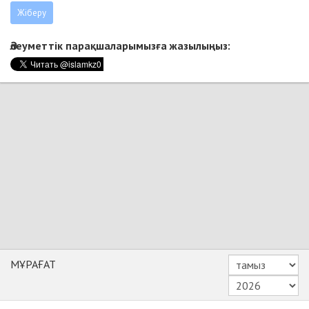
Әлеуметтік парақшаларымызға жазылыңыз:
МҰРАҒАТ