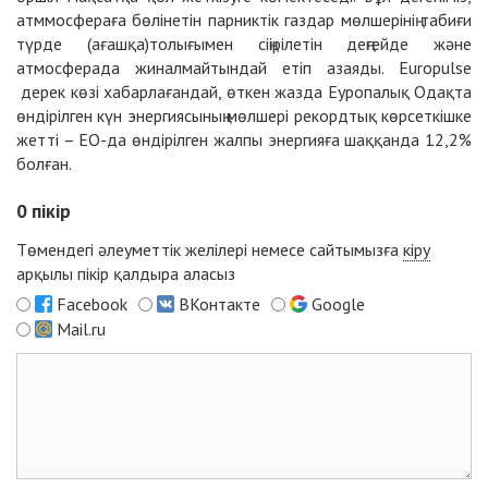
атммосфераға бөлінетін парниктік газдар мөлшерінің табиғи
түрде (ағашқа)толығымен сіңірілетін деңгейде және
атмосферада жиналмайтындай етіп азаяды. Europulse
дерек көзі хабарлағандай, өткен жазда Еуропалық Одақта
өндірілген күн энергиясының мөлшері рекордтық көрсеткішке
жетті – ЕО-да өндірілген жалпы энергияға шаққанда 12,2%
болған.
0
пікір
Төмендегі әлеуметтік желілері немесе сайтымызға
кіру
арқылы пікір қалдыра аласыз
Facebook
ВКонтакте
Google
Mail.ru