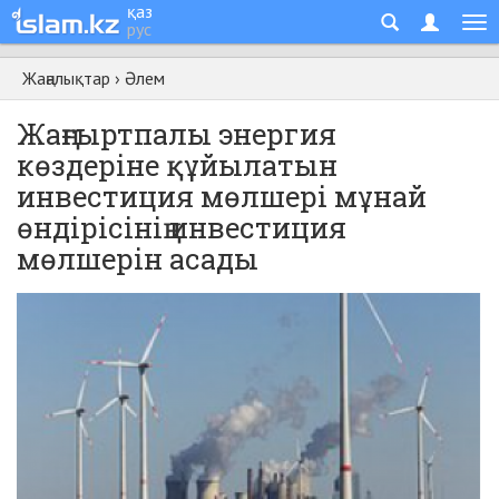
қаз
рус
Жаңалықтар
›
Әлем
Жаңғыртпалы энергия
көздеріне құйылатын
инвестиция мөлшері мұнай
өндірісінің инвестиция
мөлшерін асады