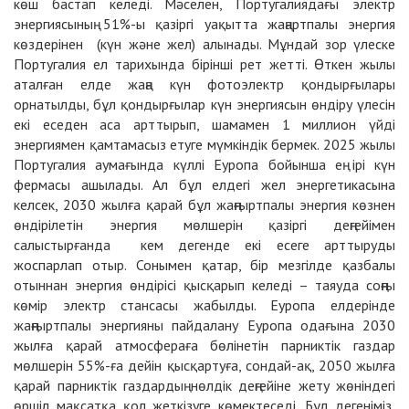
көш бастап келеді. Мәселен, Португалиядағы электр
энергиясының 51%-ы қазіргі уақытта жаңартпалы энергия
көздерінен (күн және жел) алынады. Мұндай зор үлеске
Португалия ел тарихында бірінші рет жетті. Өткен жылы
аталған елде жаңа күн фотоэлектр қондырғылары
орнатылды, бұл қондырғылар күн энергиясын өндіру үлесін
екі еседен аса арттырып, шамамен 1 миллион үйді
энергиямен қамтамасыз етуге мүмкіндік бермек. 2025 жылы
Португалия аумағында күллі Еуропа бойынша ең ірі күн
фермасы ашылады. Ал бұл елдегі жел энергетикасына
келсек, 2030 жылға қарай бұл жаңғыртпалы энергия көзнен
өндірілетін энергия мөлшерін қазіргі деңгейімен
салыстырғанда кем дегенде екі есеге арттыруды
жоспарлап отыр. Сонымен қатар, бір мезгілде қазбалы
отыннан энергия өндірісі қысқарып келеді – таяуда соңғы
көмір электр стансасы жабылды. Еуропа елдерінде
жаңғыртпалы энергияны пайдалану Еуропа одағына 2030
жылға қарай атмосфераға бөлінетін парниктік газдар
мөлшерін 55%-ға дейін қысқартуға, сондай-ақ, 2050 жылға
қарай парниктік газдардың нөлдік деңгейіне жету жөніндегі
өршіл мақсатқа қол жеткізуге көмектеседі. Бұл дегеніміз,