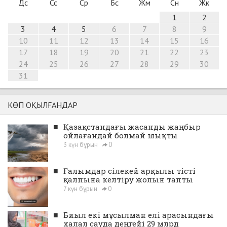
Дс
Сс
Ср
Бс
Жм
Сн
Жк
1
2
3
4
5
6
7
8
9
10
11
12
13
14
15
16
17
18
19
20
21
22
23
24
25
26
27
28
29
30
31
КӨП ОҚЫЛҒАНДАР
■
Қазақстандағы жасанды жаңбыр
ойлағандай болмай шықты
3 күн бұрын
0
■
Ғалымдар сілекей арқылы тісті
қалпына келтіру жолын тапты
7 күн бұрын
0
■
Биыл екі мұсылман елі арасындағы
халал сауда деңгейі 29 млрд