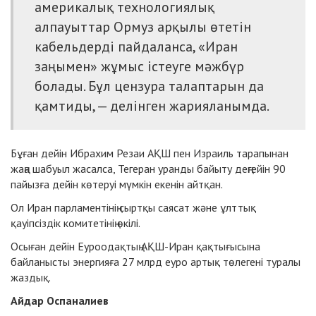
америкалық технологиялық
алпауыттар Ормуз арқылы өтетін
кабельдерді пайдаланса, «Иран
заңымен» жұмыс істеуге мәжбүр
болады. Бұл цензура талаптарын да
қамтиды, — делінген жарияланымда.
Бұған дейін Ибрахим Резаи АҚШ пен Израиль тарапынан
жаңа шабуыл жасалса, Тегеран уранды байыту деңгейін 90
пайызға дейін көтеруі мүмкін екенін айтқан.
Ол Иран парламентінің сыртқы саясат және ұлттық
қауіпсіздік комитетінің өкілі.
Осыған дейін Еуроодақтың АҚШ-Иран қақтығысына
байланысты энергияға 27 млрд еуро артық төлегені туралы
жаздық.
Айдар Оспаналиев