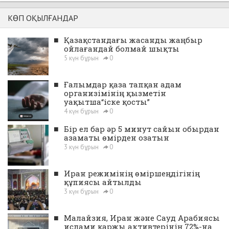
КӨП ОҚЫЛҒАНДАР
■
Қазақстандағы жасанды жаңбыр
ойлағандай болмай шықты
5 күн бұрын
0
■
Ғалымдар қаза тапқан адам
организімінің қызметін
уақытша“іске қосты”
4 күн бұрын
0
■
Бір ел бар әр 5 минут сайын обырдан
азаматы өмірден озатын
3 күн бұрын
0
■
Иран режимінің өміршеңдігінің
құпиясы айтылды
3 күн бұрын
0
■
Малайзия, Иран және Сауд Арабиясы
ислами қаржы активтерінің 72%-на