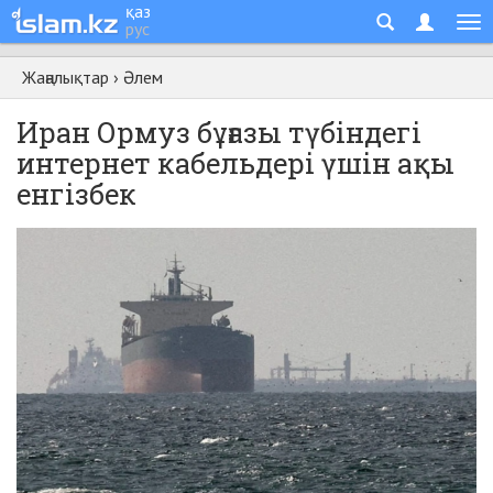
қаз
рус
Жаңалықтар
›
Әлем
Иран Ормуз бұғазы түбіндегі
интернет кабельдері үшін ақы
енгізбек