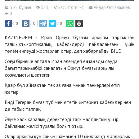
3 ай бұрын
521
kaz.inform.kz
Айдар Оспаналиев
0
0
0
0
KAZINFORM - Иран Ормуз бұғазы арқылы тартылған
талшықты-оптикалық кабельдерді пайдаланғаны үшін
төлем енгізуді жоспарлап отыр, деп хабарлайды BILD.
Соңғы бірнеше аптада Иран әлемдегі ең маңызды сауда
бағыттарының бірі саналатын Ормуз бұғазы арқылы
қозғалысты шектеген.
Қазір бұл аймақтан тек аз ғана мұнай танкерлері өтіп
жатыр.
Енді Тегеран бұғаз түбімен өтетін интернет кабельдерінен
де табыс таппақ.
Әңгіме халықаралық деректерді тасымалдайтын үш ірі
байланыс желісі туралы болып отыр.
Олар арқылы күн сайын шамамен 10 миллиард долларлық