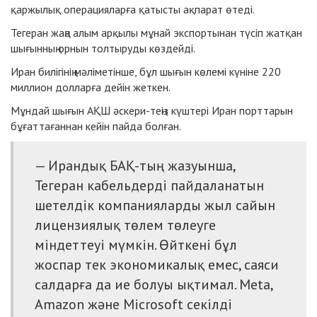
қаржылық операцияларға қатысты ақпарат өтеді.
Тегеран жаңа алым арқылы мұнай экспортынан түсіп жатқан
шығынның орнын толтыруды көздейді.
Иран билігінің мәліметінше, бұл шығын көлемі күніне 220
миллион долларға дейін жеткен.
Мұндай шығын АҚШ әскери-теңіз күштері Иран порттарын
бұғаттағаннан кейін пайда болған.
— Ирандық БАҚ-тың жазуынша,
Тегеран кабельдерді пайдаланатын
шетелдік компанияларды жыл сайын
лицензиялық төлем төлеуге
міндеттеуі мүмкін. Өйткені бұл
жоспар тек экономикалық емес, саяси
салдарға да ие болуы ықтимал. Meta,
Amazon және Microsoft секілді