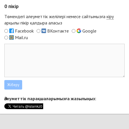
0
пікір
Төмендегі әлеуметтік желілері немесе сайтымызға
кіру
арқылы пікір қалдыра аласыз
Facebook
ВКонтакте
Google
Mail.ru
Әлеуметтік парақшаларымызға жазылыңыз: