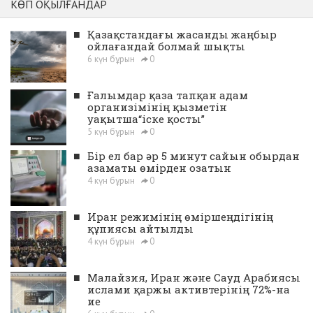
КӨП ОҚЫЛҒАНДАР
■
Қазақстандағы жасанды жаңбыр
ойлағандай болмай шықты
6 күн бұрын
0
■
Ғалымдар қаза тапқан адам
организімінің қызметін
уақытша“іске қосты”
5 күн бұрын
0
■
Бір ел бар әр 5 минут сайын обырдан
азаматы өмірден озатын
4 күн бұрын
0
■
Иран режимінің өміршеңдігінің
құпиясы айтылды
4 күн бұрын
0
■
Малайзия, Иран және Сауд Арабиясы
ислами қаржы активтерінің 72%-на
ие