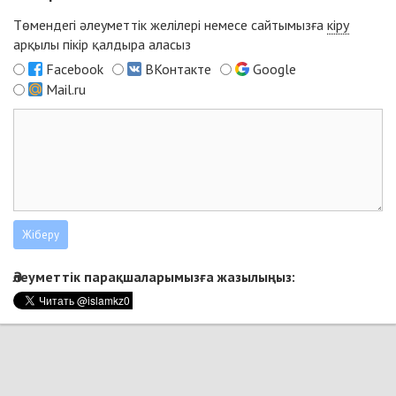
Төмендегі әлеуметтік желілері немесе сайтымызға
кіру
арқылы пікір қалдыра аласыз
Facebook
ВКонтакте
Google
Mail.ru
Әлеуметтік парақшаларымызға жазылыңыз: