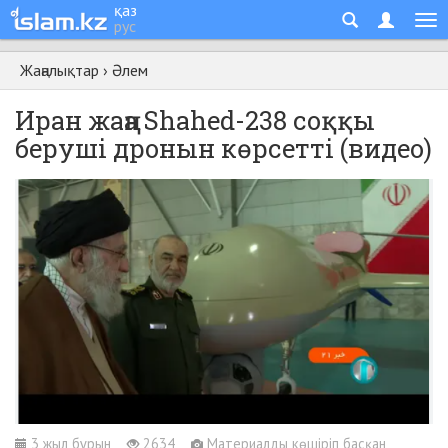
қаз
рус
Жаңалықтар
›
Әлем
Иран жаңа Shahed-238 соққы
беруші дронын көрсетті (видео)
3 жыл бұрын
2634
Материалды көшіріп басқан