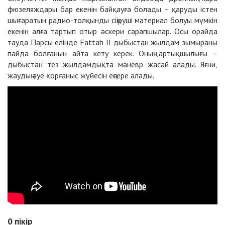
фюзеляждары бар екенін байқауға болады – қаруды істен
шығаратын радио-толқынды сіңіруші материал болуы мүмкін
екенін алға тартып отыр әскери сарапшылар. Осы орайда
тауда Парсы елінде Fattah II дыбыстан жылдам зымыраны
пайда болғанын айта кету керек. Оның артықшылығы –
дыбыстан тез жылдамдықта маневр жасай алады. Яғни,
жаудың әуе қорғаныс жүйесін еңсере алады.
0
пікір