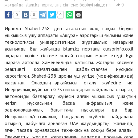
жағдайда islam.kz порталына сілтеме берілуі міндетті
0
0
0
0
Иранда Shahed-238 деп аталатын жаңа соққы беруші
ұшқышсыз ұшу аппараты «Ашура» аэроғарыш ғылымы және
технологиясы университетінде жұртшылық назарына
ұсынылды. Бұл жайында islam.kz порталы cursorinfo.co.il
ақпарат көзіне сілтеме жасай отырып мәлім етеді. Бұл
шараға аятолла Хаменейдің өзі қатысты. Жоғарғы көсемге
реактивті қозғалтқышпен жабдықталған нұсқасы
көрсетілген. Shahed-238 дроны үш үлгіде (модификацияда)
жасалған. Олардың әрқайсысы оталу жүйесіне ие.
Инерциялық жүйе мен GPS сигналдарын пайдалана отырып,
автономды бағдарлау жүйесін алған ұшқышсыз ұшақтың
негізгі нұсқасынан басқа инфрақызыл және
радиолокациялық бағыттағы нұсқалары да бар.
Инфрақызыл/оптикалық бағдарлау жүйесін пайдалана
отырып, шабуылға арналған UAV жаудың артқы жағында,
яғни, тасада орналасқан техникасына соққы бере алады.
Әлеуметтік желіде жарияланған видеода дронның қара