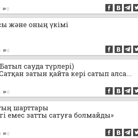
7
0
сы және оның үкімі
8
0
Батыл сауда түрлері)
 Сатқан затын қайта кері сатып алса...
5
0
тың шарттары
гі емес затты сатуға болмайды»
4
0