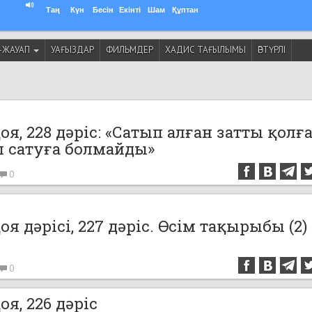
Таң
Күн
Бесін
Екінті
Шам
Құптан
-ЖАУАП
УАҒЫЗДАР
ФИЛЬМДЕР
ХАДИС ТАҒЫЛЫМЫ
ӘРТҮРЛІ
я, 228 дәріс: «Сатып алған затты қолғ
 сатуға болмайды»
0
я дәрісі, 227 дәріс. Өсім тақырыбы (2)
0
я, 226 дәріс