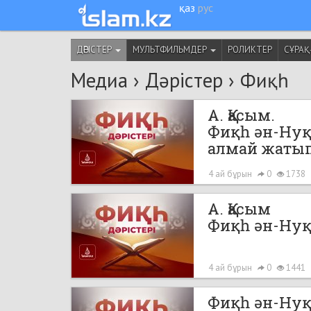
қаз
рус
ДӘРІСТЕР
МУЛЬТФИЛЬМДЕР
РОЛИКТЕР
СҰРАҚ
Медиа
›
Дәрістер
›
Фиқһ
А. Қасым.
Фиқһ ән-Нуқо
алмай жатып
4 ай бұрын
0
1738
А. Қасым
Фиқһ ән-Нуқо
4 ай бұрын
0
1441
Фиқһ ән-Нуқо