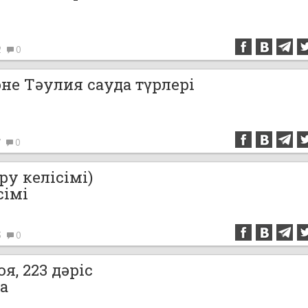
2
0
не Тәулия сауда түрлері
7
0
ру келісімі)
сімі
3
0
я, 223 дәріс
а