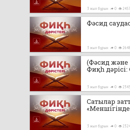
3 жыл бұрын
0
245
Фәсид сауда
3 жыл бұрын
0
264
(Фәсид және 
Фиқһ дәрісі:
3 жыл бұрын
0
234
Сатылар зат
«Меншігінде
3 жыл бұрын
0
232