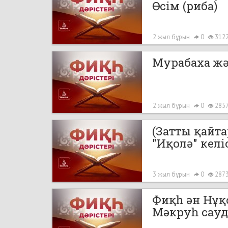
Өсім (риба)
2 жыл бұрын
0
312
Мурабаха жә
2 жыл бұрын
0
285
(Затты қайта
"Иқолә" келі
3 жыл бұрын
0
287
Фиқһ ән Нұқо
Мәкруһ сауд