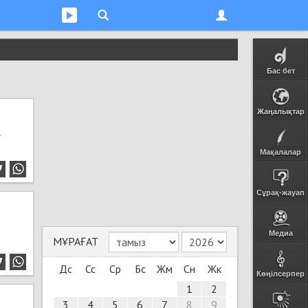
Бас бет
Жаңалықтар
а
Мақалалар
Сұрақ-жауап
Медиа
МҰРАҒАТ
Дс
Сс
Ср
Бс
Жм
Сн
Жк
Көңілсерпер
1
2
3
4
5
6
7
8
9