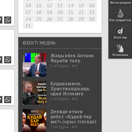
Фотогалерея
10
11
12
13
14
15
16
17
18
19
20
21
22
23
24
25
26
27
28
29
30
Бас редактор
31
Блогтар
ӨЗЕКТІ МЕДИА
Жақыпбек Алтаев.
Кітапхана
Фараби тану.
1 ай бұрын
0
Буддизмнен,
Христиандыққа,
одан Исламға
2 ай бұрын
0
Делиде өткен
дебат: «Құдай бар
ма?» (орыс тілінде)
2 ай бұрын
0