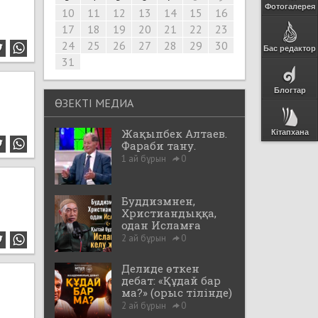
Фотогалерея
10
11
12
13
14
15
16
17
18
19
20
21
22
23
24
25
26
27
28
29
30
Бас редактор
31
Блогтар
ӨЗЕКТІ МЕДИА
Жақыпбек Алтаев.
Кітапхана
Фараби тану.
1 ай бұрын
0
Буддизмнен,
Христиандыққа,
одан Исламға
2 ай бұрын
0
Делиде өткен
дебат: «Құдай бар
ма?» (орыс тілінде)
2 ай бұрын
0