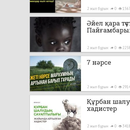
2 жыл бұрын
0
156
Әйел қара тү
Пайғамбарым
2 жыл бұрын
0
225
7 нәрсе
2 жыл бұрын
0
291
Құрбан шал
хадистер
2 жыл бұрын
0
341