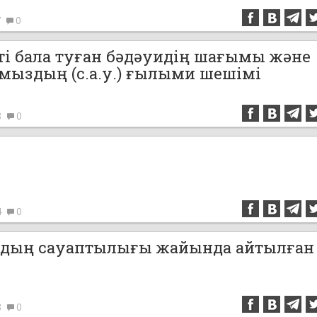
7
0
сті бала туған бәдәуидің шағымы және
ыздың (с.а.у.) ғылыми шешімі
8
0
4
0
удың сауаптылығы жайында айтылған
8
0