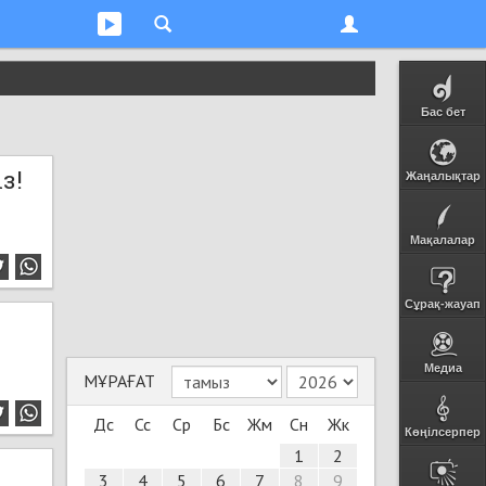
Бас бет
з!
Жаңалықтар
Мақалалар
Сұрақ-жауап
Медиа
МҰРАҒАТ
Дс
Сс
Ср
Бс
Жм
Сн
Жк
Көңілсерпер
1
2
3
4
5
6
7
8
9