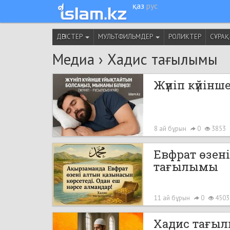
қаз
рус
ДӘРІСТЕР
МУЛЬТФИЛЬМДЕР
РОЛИКТЕР
СҰРАҚ
Медиа
›
Хадис тағылымы
Жүніп күйінш
8 ай бұрын
0
3853
Евфрат өзен
тағылымы
11 ай бұрын
0
450
Хадис тағы