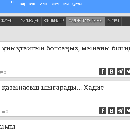
Таң
Күн
Бесін
Екінті
Шам
Құптан
-ЖАУАП
УАҒЫЗДАР
ФИЛЬМДЕР
ХАДИС ТАҒЫЛЫМЫ
ӘРТҮРЛІ
е ұйықтайтын болсаңыз, мынаны біліңі
0
і қазынасын шығарады... Хадис
3
0
лымы