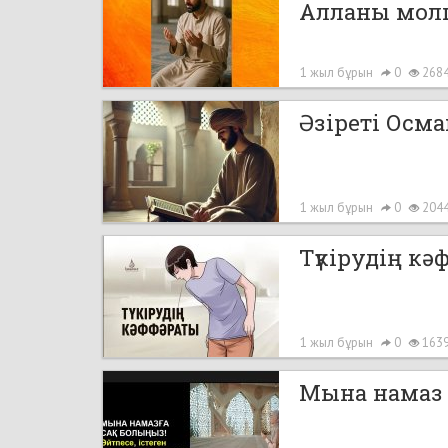
Алланы молш
1 жыл бұрын
0
268
Әзіреті Осм
1 жыл бұрын
0
204
Түкірудің к
1 жыл бұрын
0
163
Мына намаз о