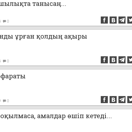
ылықта танысаң...
4
0
анды ұрған қолдың ақыры
4
0
әффараты
9
0
қылмаса, амалдар өшіп кетеді...