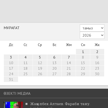
МҰРАҒАТ
Дс
Сс
Ср
Бс
Жм
Сн
Жк
1
2
3
4
5
6
7
8
9
10
11
12
13
14
15
16
17
18
19
20
21
22
23
24
25
26
27
28
29
30
31
ӨЗЕКТІ МЕДИА
■
Жақыпбек Алтаев. Фараби тану.