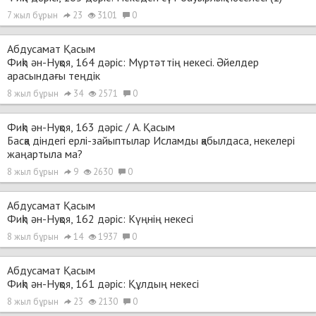
7 жыл бұрын
23
3101
0
Абдусамат Қасым
Фиқһ ән-Нуқоя, 164 дәріс: Мүртәттің некесі. Әйелдер
арасындағы теңдік
8 жыл бұрын
34
2571
0
Фиқһ ән-Нуқоя, 163 дәріс / А. Қасым
Басқа діндегі ерлі-зайыптылар Исламды қабылдаса, некелері
жаңартыла ма?
8 жыл бұрын
9
2630
0
Абдусамат Қасым
Фиқһ ән-Нуқоя, 162 дәріс: Күңнің некесі
8 жыл бұрын
14
1937
0
Абдусамат Қасым
Фиқһ ән-Нуқоя, 161 дәріс: Құлдың некесі
8 жыл бұрын
23
2130
0