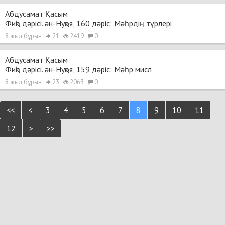
Абдусамат Қасым
Фиқһ дәрісі. ән-Нуқоя, 160 дәріс: Мәһрдің түрлері
8 жыл бұрын
21
2419
0
Абдусамат Қасым
Фиқһ дәрісі. ән-Нуқоя, 159 дәріс: Мәһр мисл
8 жыл бұрын
23
2063
0
<<
<
3
4
5
6
7
8
9
10
11
12
>
>>