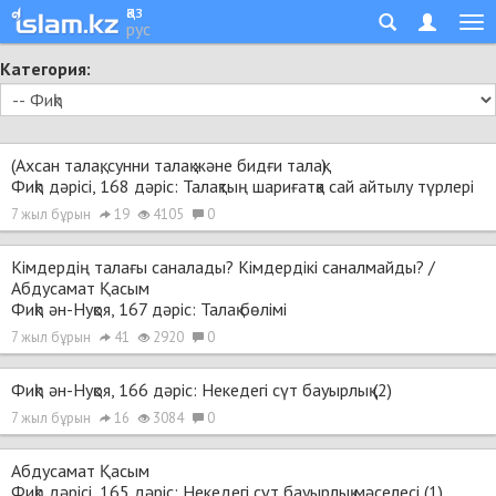
қаз
рус
Категория:
(Ахсан талақ, сунни талақ және бидғи талақ)
Фиқһ дәрісі, 168 дәріс: Талақтың шариғатқа сай айтылу түрлері
7 жыл бұрын
19
4105
0
Кімдердің талағы саналады? Кімдердікі саналмайды? /
Абдусамат Қасым
Фиқһ ән-Нуқоя, 167 дәріс: Талақ бөлімі
7 жыл бұрын
41
2920
0
Фиқһ ән-Нуқоя, 166 дәріс: Некедегі сүт бауырлық (2)
7 жыл бұрын
16
3084
0
Абдусамат Қасым
Фиқһ дәрісі, 165 дәріс: Некедегі сүт бауырлық мәселесі (1)