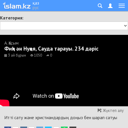
қаз
рус
Категория:
А. Қасым
Фиқһ ән Нуқоя, Сауда тарауы. 234 дәріс
3 ай бұрын
1050
0
Жүктеп алу
Итті сату және христиандардың доңыз бен шарап сатуы