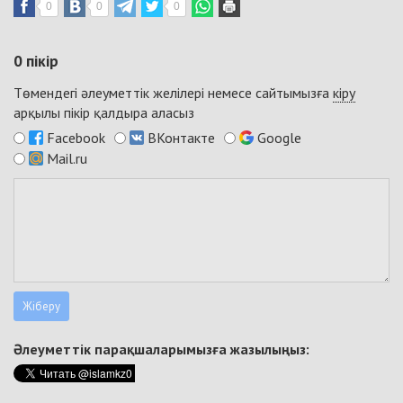
0
0
0
0
пікір
Төмендегі әлеуметтік желілері немесе сайтымызға
кіру
арқылы пікір қалдыра аласыз
Facebook
ВКонтакте
Google
Mail.ru
Әлеуметтік парақшаларымызға жазылыңыз: