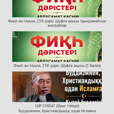
Фиқһ ән-Нуқоя, 239 дәріс. Шуфға ақысы туындамайтын
жағдайлар
Фиқһ ән-Нуқоя, 238 дәріс. Шуфға ақысы (3 бөлім)
СЫР-СҰХБАТ (Орыс тілінде)
Буддизмнен, Христиандыққа, одан Исламға