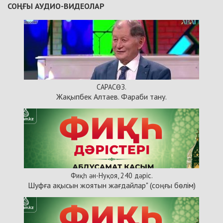
СОҢҒЫ АУДИО-ВИДЕОЛАР
САРАСӨЗ.
Жақыпбек Алтаев. Фараби тану.
Фиқһ ән-Нуқоя, 240 дәріс.
Шуфға ақысын жоятын жағдайлар" (соңғы бөлім)