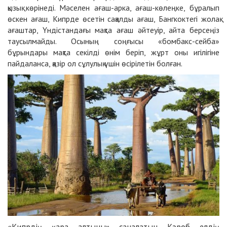
қызық көрінеді. Мәселен ағаш-арка, ағаш-көлеңке, бұралып
өскен ағаш, Кипрде өсетін сақалды ағаш, Бангкоктегі жолақ
ағаштар, Үндіс­тандағы мақта ағаш әйтеуір, айта берсеңіз
таусылмайды. Осының соңғысы «бомбакс-сейба»
бұрындары мақта секілді өнім беріп, жұрт оны игілігіне
пайдаланса, қазір ол сұлулық үшін өсірілетін болған.