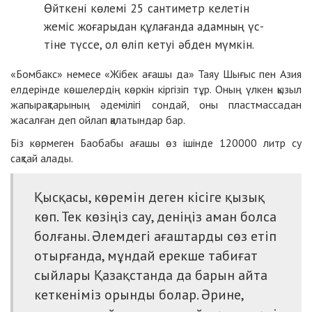
Өйт­­кені көлемі 25 сантиметр келетін
же­­міс жоғарыдан құлағанда адамның үс­­
ті­не түссе, ол өліп кетуі әбден мүм­кін.
«Бомбакс» немесе «Жібек ағашы да» Таяу Шығыс пен Азия
елдерінде көшелердің көркін кіргізіп тұр. Оның үлкен қызыл
жапырақтарының әдемілігі сондай, оны пластмассадан
жасалған деп ойлап қалатындар бар.
Біз көрмеген Баобабы ағашы өз ішінде 120000 литр су
сақтай алады.
Қысқасы, көремін деген кісіге қызық
көп. Тек көзіңіз сау, деніңіз аман болса
болғаны. Әлемдегі ағаштарды сөз етіп
отырғанда, мұндай ерекше табиғат
сыйлары Қазақстанда да барын айта
кеткеніміз орынды болар. Әрине,