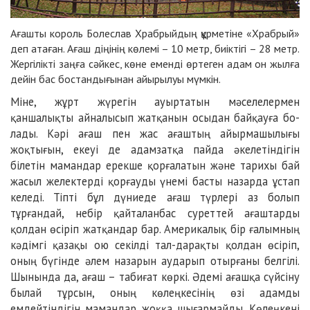
Ағашты король Болеслав Храб­рый­дың құрметіне «Храбрый»
деп атаған. Ағаш діңінің көлемі – 10 метр, биіктігі – 28 метр.
Жергілікті заңға сәйкес, көне еменді өртеген адам он жылға
дейін бас бостандығынан айырылуы мүмкін.
Міне, жұрт жүрегін ауыртатын мәсе­лелермен
қаншалықты айна­лы­сып жатқанын осыдан байқауға бо­
лады. Кәрі ағаш пен жас ағаштың айырмашылығы
жоқтығын, екеуі де адамзатқа пайда әкелетіндігін
білетін мамандар ерекше қорғалатын және тарихы бай
жасыл желектерді қорғауды үнемі басты назарда ұстап
келеді. Тіпті бұл дүниеде ағаш түрлері аз болып
тұрғандай, небір қайталанбас су­реттей ағаштарды
қолдан өсіріп жат­қандар бар. Америкалық бір ға­лымның
кәдімгі қазақы ою секілді тал-дарақты қолдан өсіріп,
оның бү­гінде әлем назарын аударып отырғаны белгілі.
Шынында да, ағаш – та­биғат көркі. Әдемі ағашқа сүйсіну
бы­лай тұрсын, оның көлеңкесінің өзі адамды
емдейтіндігін мамандар жоққа шығармайды. Көлеңкені