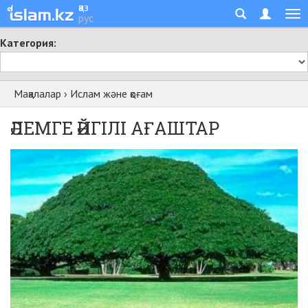
қаз
рус
Категория:
Мақалалар
›
Ислам және қоғам
ӘЛЕМГЕ ӘЙГІЛІ АҒАШТАР