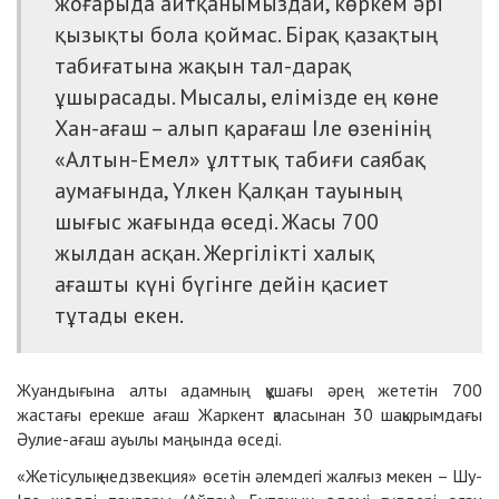
жоғарыда айтқаны­мыз­дай, көркем әрі
қызықты бола қоймас. Бірақ қазақтың
табиғатына жақын тал-дарақ
ұшырасады. Мысалы, елі­мізде ең көне
Хан-ағаш – алып қара­ғаш Іле өзенінің
«Алтын-Емел» ұлт­тық табиғи саябақ
аумағында, Үлкен Қалқан тауының
шығыс жағында өседі. Жасы 700
жылдан асқан. Жергілікті халық
ағашты күні бүгінге дейін қасиет
тұтады екен.
Жуандығына алты адамның құшағы әрең жететiн 700
жастағы ерекше ағаш Жаркент қаласынан 30 шақырымдағы
Әулие-ағаш ауылы маңында өседі.
«Жетісулық недзвекция» өсетін әлемдегі жалғыз мекен – Шу-