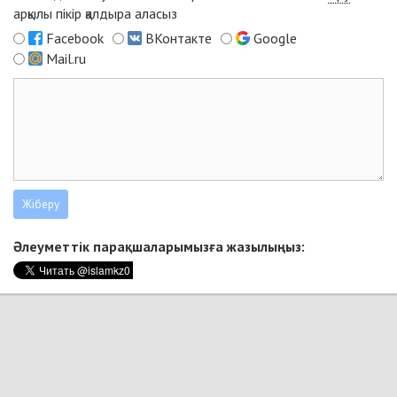
арқылы пікір қалдыра аласыз
Facebook
ВКонтакте
Google
Mail.ru
Әлеуметтік парақшаларымызға жазылыңыз: