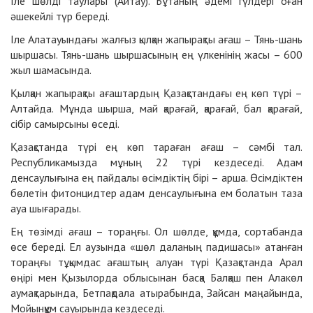
Іле шөлді таулары (Айтау). Бұтаның әдемі гүлдері оған
әшекейлі түр береді.
Іле Алатауындағы жалғыз қылқан жапырақты ағаш – Тянь-шань
шыр­шасы. Тянь-шань шыршасының ең үлкенінің жасы – 600
жыл шамасында.
Қылқан жапырақты ағаштардың Қазақстандағы ең көп түрі –
Алтайда. Мұнда шырша, май қарағай, қарағай, бал қарағай,
сібір самырсыны өседі.
Қазақстанда түрі ең көп тараған ағаш – сәмбі тал.
Республикамызда мұның 22 түрі кездеседі. Адам
денсаулығына ең пай­­далы өсімдіктің бірі – арша. Өсім­дік­тен
бөлетін фитонцидтер адам ден­сау­лығына ем болатын таза
ауа шығарады.
Ең төзімді ағаш – тораңғы. Ол шөлде, құмда, сортабанда
өсе береді. Ел аузында «шөл даланың падишасы» атанған
тораңғы тұқымдас ағаштың алуан түрi Қазақстанда Арал
өңiрi мен Қызылорда облысынан басқа Балқаш пен Алакөл
аумақтарында, Бетпақдала атырабында, Зайсан маңайында,
Мойынқұм сауырында кездеседi.