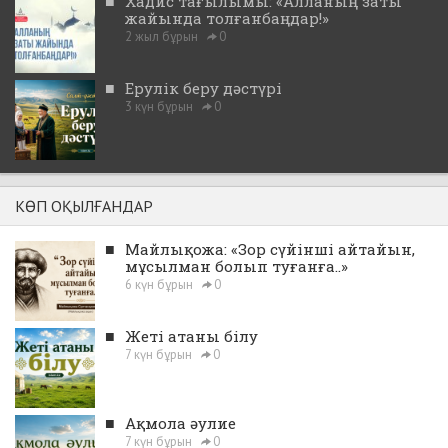
■
Хадис тағылымы: «Алланың заты
жайында толғанбаңдар!»
2 жыл бұрын
0
■
Ерулік беру дәстүрі
3 күн бұрын
0
КӨП ОҚЫЛҒАНДАР
■
Майлықожа: «Зор сүйінші айтайын,
мұсылман болып туғанға..»
6 күн бұрын
0
■
Жеті атаны білу
7 күн бұрын
0
■
Ақмола әулие
7 күн бұрын
0