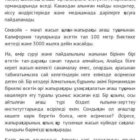
орман­дарында өседі. Какаодан алынған майды кондитер,
иіссу өндірістерінде және медицинада дәрілерге қосуға
пайдаланады.
Секвойя – мәңгі жасыл қылқан-жа­пырақты ағаш тұқымынан.
Кали­форния тауларында өсетін тал 100 метр биіктікке
жетеді және 3000 жылға дейін жасайды.
Иә, өмір сүруі және пайдалылығы жағынан бірінен бірі
өтетін тал-дарақты санап тауыса алмайсың. Алайда бізге
керегі жасыл-желекті санамалау емес, олардың арасынан
табиғатымызға сай келетіндерін неге елімізде өсірмеске
деген ой. Бір кез­дері Алматының бұрынғы әкімі Германиядан
біркелкі өсетін әрі жапырақтары ұзақ сақталатын ағаш тұқымын
көшелерге егу туралы ұсыныс жасаған еді. Бір қызығы, осы
айтылған ағаш түрі біздегі ғылыми-зерттеу
институттарында өсіріледі екен. Сондықтан ол ағаштар
көшеге көрік беретін болса, неге өсірмеске? Әсіресе,
жапырақтарының қалың қар түскенше жасыл күйінде сақтала­
тындығы бәрімізді қызықтырады.
Қазір қарап отырсаңыз, Алматы кәрі ағаштардан құтыла