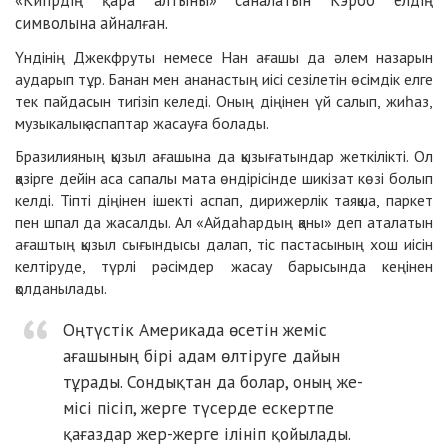
«Кипрдің қара алтыны» сана­латын Кэроб елдің
символына айналған.
Үндінің Джекфруты немесе Нан ағашы да әлем назарын
аударып тұр. Банан мен ананастың иісі сезілетін өсімдік елге
тек пайдасын тигізіп келеді. Оның діңінен үй салып, жиһаз,
музыкалық аспаптар жасауға болады.
Бразилияның қызыл ағашына да қызығатындар жеткілікті. Ол
қазірге дейін аса сапалы мата өндірісінде шикізат көзі болып
келді. Тіпті діңінен ішекті аспап, дирижерлік таяқша, паркет
пен шпал да жасалды. Ал «Айдаһардың қаны» деп аталатын
ағаштың қызыл сығындысы далап, тіс пастасының хош иісін
келтіруде, түрлі рәсімдер жасау барысында кеңінен
қолданылады.
Оңтүстік Америкада өсетін жеміс
ағашының бірі адам өлтіруге дайын
тұрады. Сондықтан да болар, оның же­­
місі пісіп, жерге түсерде ескертпе
қағаздар жер-жерге ілініп қойылады.