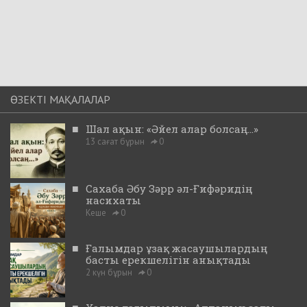
ӨЗЕКТІ МАҚАЛАЛАР
■
Шал ақын: «Әйел алар болсаң...»
13 сағат бұрын
0
■
Сахаба Әбу Зәрр әл-Ғифәридің
насихаты
Кеше
0
■
Ғалымдар ұзақ жасаушылардың
басты ерекшелігін анықтады
2 күн бұрын
0