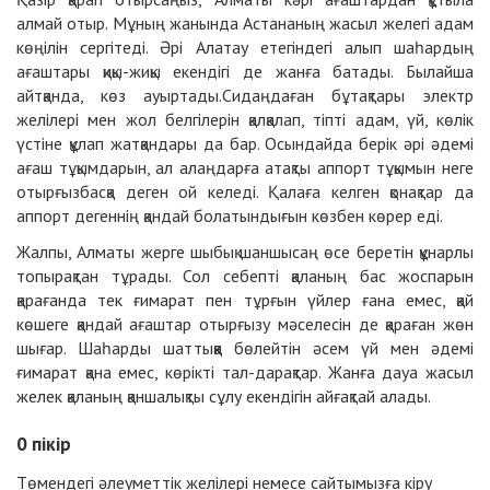
алмай отыр. Мұның жанында Астананың жасыл желегі адам
көңілін сергітеді. Әрі Алатау етегіндегі алып шаһардың
ағаштары қиқы-жиқы екендігі де жанға батады. Былайша
айтқанда, көз ауыртады.Сидаңдаған бұтақтары электр
желілері мен жол белгілерін қалқалап, тіпті адам, үй, көлік
үстіне құлап жатқандары да бар. Осындайда берік әрі әдемі
ағаш тұқымдарын, ал алаңдарға атақты аппорт тұқымын неге
отырғызбасқа деген ой келеді. Қалаға келген қонақтар да
аппорт дегеннің қандай болатындығын көзбен көрер еді.
Жалпы, Алматы жерге шыбық шаншысаң өсе беретін құнарлы
топырақтан тұрады. Сол себепті қа­ланың бас жоспарын
қарағанда тек ғимарат пен тұрғын үйлер ғана емес, қай
көшеге қандай ағаштар отырғызу мәселесін де қараған жөн
шығар. Шаһарды шаттыққа бөлейтін әсем үй мен әдемі
ғимарат қана емес, көрікті тал-дарақтар. Жанға дауа жасыл
желек қаланың қаншалықты сұлу екендігін айғақтай алады.
0
пікір
Төмендегі әлеуметтік желілері немесе сайтымызға
кіру