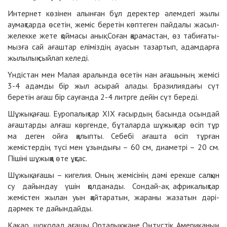
Интернет көзінен алынған бұл деректер әлемдегі жылы
аумақтарда өсетін, жеміс беретін көптеген пайда­лы жасыл-
желекке жете қоймасы анық. Соған қарамастан, өз табиғаты­
мызға сай ағаштар еліміздің ауасын тазартып, адамдарға
жылылық сыйлап келеді.
Үндістан мен Малая аралында өсетін нан ағашының жемісі
3-4 адамды бір жыл асырай алады. Бразилиядағы сүт
беретін ағаш бір сауғанда 2-4 литрге дейін сүт береді.
Шұжық ағаш. Еуропалықтар ХІХ ғасырдың басында осындай
ағаштар­ды алғаш көргенде, бұталарда шұжық­тар өсіп тұр
ма деген ойға қалыпты. Себебі ағашта өсіп тұрған
жемістердің түсі мен ұзындығы – 60 см, диаметрі – 20 см.
Пішіні шұжыққа өте ұқсас.
Шұжық ағашы – кигелия. Оның жемісінің дәмі ерекше салқын
су дайындау үшін қолданады. Сондай-ақ африкалықтар
жемістен жылан уын қайтаратын, жараны жазатын дәрі-
дәрмек те дайындайды.
Какао, шоколад ағашы Орталық және Оңтүстік Американың