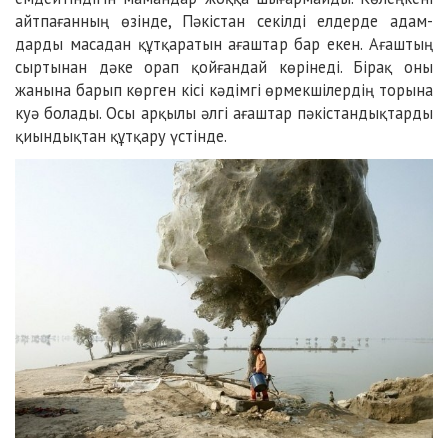
айтпағанның өзінде, Пәкістан секілді елдерде адам­
дарды масадан құтқаратын ағаштар бар екен. Ағаштың
сыртынан дәке орап қойғандай көрінеді. Бірақ оны
жанына барып көрген кісі кәдімгі өрмекшілердің торына
куә болады. Осы арқылы әлгі ағаштар пәкістан­дықтарды
қиындықтан құтқару үстінде.