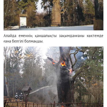
Алайда еменнің қаншалықты зақымданғаны көктемде
ғана белгілі болмақшы.