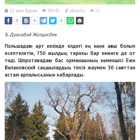
12 жыл бұрын
39241
aikyn.kz
22
0
0
0
Дуанабай Жолдасбек
Польшадағы өрт кезінде елдегі ең көне ағаш болып
есептелетін, 750 жыл­дық тарихы бар еменге де от
тиді.
Шпротавадағы бас орманшының көмекшісі Ежи
Вилановский сақшы­лардың тілсіз жаумен 30 сағаттан
ас­там арпалысқанын хабарлады.