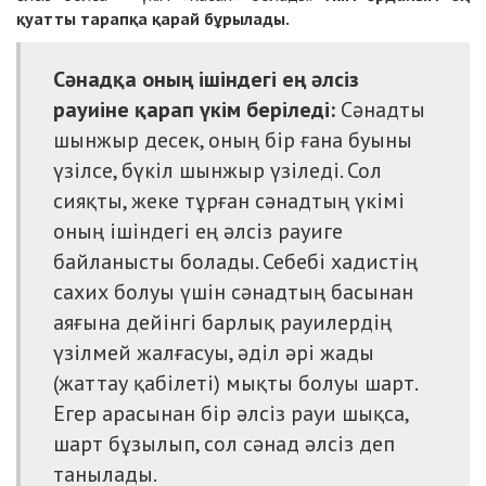
қуатты тарапқа қарай бұрылады.
Сәнадқа оның ішіндегі ең әлсіз
рауиіне қарап үкім беріледі:
Сәнадты
шынжыр десек, оның бір ғана буыны
үзілсе, бүкіл шынжыр үзіледі. Сол
сияқты, жеке тұрған сәнадтың үкімі
оның ішіндегі ең әлсіз рауиге
байланысты болады. Себебі хадистің
сахих болуы үшін сәнадтың басынан
аяғына дейінгі барлық рауилердің
үзілмей жалғасуы, әділ әрі жады
(жаттау қабілеті) мықты болуы шарт.
Егер арасынан бір әлсіз рауи шықса,
шарт бұзылып, сол сәнад әлсіз деп
танылады.