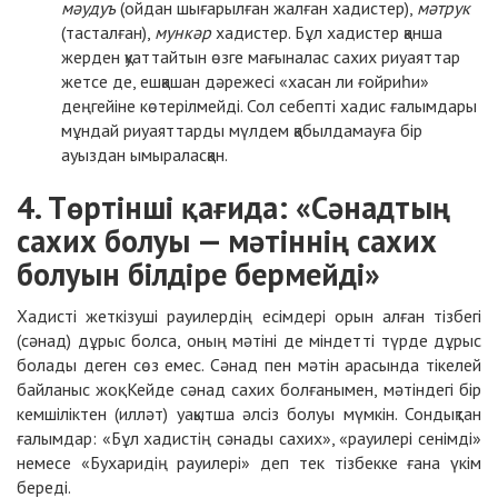
мәудуъ
(ойдан шығарылған жалған хадистер),
мәтрук
(тасталған),
мункәр
хадистер. Бұл хадистер қанша
жерден қуаттайтын өзге мағыналас сахих риуаяттар
жетсе де, ешқашан дәрежесі «хасан ли ғойриһи»
деңгейіне көтерілмейді. Сол себепті хадис ғалымдары
мұндай риуаяттарды мүлдем қабылдамауға бір
ауыздан ымыраласқан.
4. Төртінші қағида: «Сәнадтың
сахих болуы — мәтіннің сахих
болуын білдіре бермейді»
Хадисті жеткізуші рауилердің есімдері орын алған тізбегі
(сәнад) дұрыс болса, оның мәтіні де міндетті түрде дұрыс
болады деген сөз емес. Сәнад пен мәтін арасында тікелей
байланыс жоқ. Кейде сәнад сахих болғанымен, мәтіндегі бір
кемшіліктен (илләт) уақытша әлсіз болуы мүмкін. Сондықтан
ғалымдар: «Бұл хадистің сәнады сахих», «рауилері сенімді»
немесе «Бухаридің рауилері» деп тек тізбекке ғана үкім
береді.