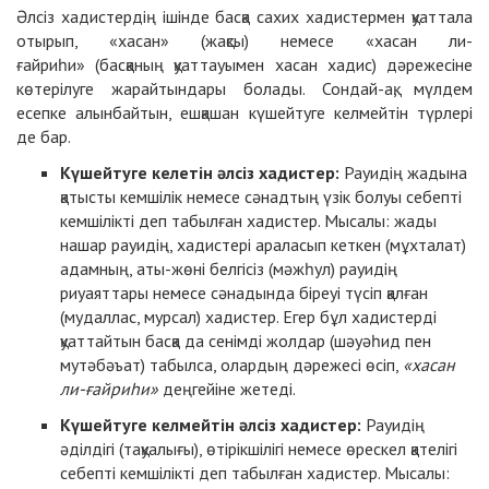
Әлсіз хадистердің ішінде басқа сахих хадистермен қуаттала
отырып, «хасан» (жақсы) немесе «хасан ли-
ғайриһи» (басқаның қуаттауымен хасан хадис) дәрежесіне
көтерілуге жарайтындары болады. Сондай-ақ, мүлдем
есепке алынбайтын, ешқашан күшейтуге келмейтін түрлері
де бар.
Күшейтуге келетін әлсіз хадистер:
Рауидің жадына
қатысты кемшілік немесе сәнадтың үзік болуы себепті
кемшілікті деп табылған хадистер. Мысалы: жады
нашар рауидің, хадистері араласып кеткен (мұхталат)
адамның, аты-жөні белгісіз (мәжһул) рауидің
риуаяттары немесе сәнадында біреуі түсіп қалған
(мудаллас, мурсал) хадистер. Егер бұл хадистерді
қуаттайтын басқа да сенімді жолдар (шәуәһид пен
мутәбәъат) табылса, олардың дәрежесі өсіп,
«хасан
ли-ғайриһи»
деңгейіне жетеді.
Күшейтуге келмейтін әлсіз хадистер:
Рауидің
әділдігі (тақуалығы), өтірікшілігі немесе өрескел қателігі
себепті кемшілікті деп табылған хадистер. Мысалы: