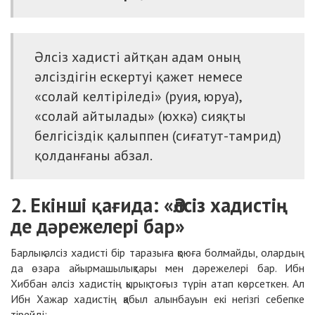
Әлсіз хадисті айтқан адам оның
әлсіздігін ескертуі қажет немесе
«солай келтіріледі» (руия, юруа),
«солай айтылады» (юхкә) сияқты
белгісіздік қалыппен (сиғатут-тамрид)
қолданғаны абзал.
2. Екінші қағида: «Әлсіз хадистің
де дәрежелері бар»
Барлық әлсіз хадисті бір таразыға қоюға болмайды, олардың
да өзара айырмашылықтары мен дәрежелері бар. Ибн
Хиббан әлсіз хадистің қырық тоғыз түрін атап көрсеткен. Ал
Ибн Хажар хадистің қабыл алынбауын екі негізгі себепке
тірейді: