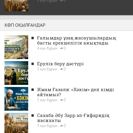
3 күн бұрын
0
КӨП ОҚЫЛҒАНДАР
■
Ғалымдар ұзақ жасаушылардың
басты ерекшелігін анықтады
4 күн бұрын
0
■
Ерулік беру дәстүрі
5 күн бұрын
0
■
Имам Ғазали: «Хәкім» деп кімді
айтамыз?
5 күн бұрын
0
■
Сахаба Әбу Зәрр әл-Ғифәридің
насихаты
3 күн бұрын
0