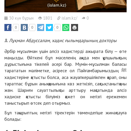
30 күн бұрын
1801
islam.kz/
0
0
0
0
Лұқман Абдуссалам, хадис ғылымдарының докторы
Әрбір мұсылман үшін әлсіз хадистерді ажырата білу — өте
маңызды. Өйткені бұл мәселенің ақида мен құлшылықтың
дұрыстығына тікелей әсері бар. Мүмін-мұсылман баласы
тарататын мәліметке, әсіресе ол Пайғамбарымыздың
ﷺ
хадистеріне қатысты болса, аса жауапкершілікпен қарап, оны
таратпас бұрын анық-қанығына көз жеткізіп, сақтық танытқаны
жөн. Шариғи сауаттылықты арттыру мақсатында әлсіз
хадиске қатысты білуіміз қажет он негізгі ережемен
таныстырып өтсек деп отырмыз.
Бұл тақырыптың негізгі тіректерін төмендегіше жинақтауға
болады: