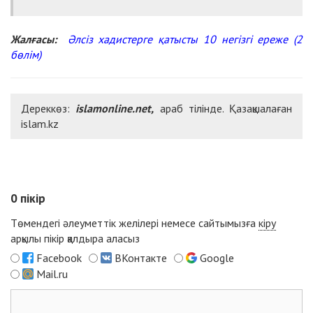
Жалғасы:
Әлсіз хадистерге қатысты 10 негізгі ереже (2
бөлім)
Дереккөз:
islamonline.net,
араб тілінде. Қазақшалаған
islam.kz
0
пікір
Төмендегі әлеуметтік желілері немесе сайтымызға
кіру
арқылы пікір қалдыра аласыз
Facebook
ВКонтакте
Google
Mail.ru