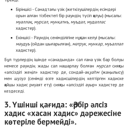
Біріншісі - Сәнадтағы үзік (жеткізушілердің есімдері
орын алған тізбектегі бір рауидің түсіп қалуы) (мысалы:
муалләқ, мурсал, мунқатиъ, муъдал, мудаллас
хадистер).
Екіншісі - Рауидің сенімділігіне нұқсан келуі (мысалы:
мәудуъ
(ойдан шығарылған),
мәтрук
,
мункәр
,
муъалләл
хадистер).
Бұл түрлердің ішінде «сәнадында» сәл ғана үзік бар болуы
немесе рауидің жады сәл нашарлау болған
мурсал
сияқты
«әлсіздігі жеңіл» хадистер де, сондай-ақ
уаһм
(жаңылысу)
мен
шузуз
(сенімді өзге хадисшілердің келтірген хадиске
қайшы хадис риуаят ету) сияқты «әлсіздігі ауыр» хадистер де
кездеседі.
3. Үшінші қағида: «Әрбір әлсіз
хадис «хасан хадис» дәрежесіне
көтеріле бермейді».