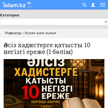
қаз
рус
Категория:
Мақалалар
›
Ислам және ғылым
Әлсіз хадистерге қатысты 10
негізгі ереже (1 бөлім)