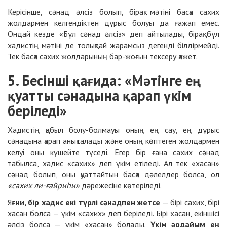
Керісінше, сәнад әлсіз болып, бірақ мәтіні басқа сахих
жолдармен келгендіктен дұрыс болуы да ғажап емес.
Ондай кезде «Бұл сәнад әлсіз» деп айтылады, бірақ бұл
хадистің мәтіні де толықтай жарамсыз дегенді білдірмейді.
Тек басқа сахих жолдарының бар-жоғын тексеру қажет.
5. Бесінші қағида: «Мәтінге ең
қуатты сәнадына қарап үкім
беріледі»
Хадистің қабыл болу-болмауы оның ең сау, ең дұрыс
сәнадына қарап анықталады және оның көптеген жолдармен
келуі оны күшейте түседі. Егер бір ғана сахих сәнад
табылса, хадис «сахих» деп үкім етіледі. Ал тек «хасан»
сәнад болып, оны қуаттайтын басқа дәлелдер болса, ол
«сахих ли-ғайриһи»
дәрежесіне көтеріледі.
Я
ғни, бір хадис екі түрлі сәнадпен жетсе
— бірі сахих, бірі
хасан болса — үкім «сахих» деп беріледі. Бірі хасан, екіншісі
әлсіз болса — үкім «хасан» болады.
Үкім әрдайым ең