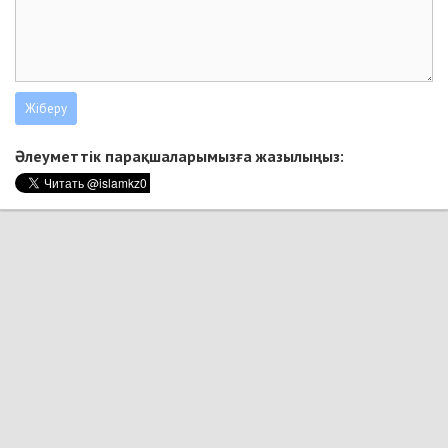
Әлеуметтік парақшаларымызға жазылыңыз: