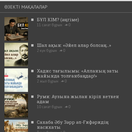
ӨЗЕКТІ МАҚАЛАЛАР
■
БҰЛ КІМ? (әңгіме)
11 сағат бұрын
0
■
Шал ақын: «Әйел алар болсаң...»
2 күн бұрын
0
■
Хадис тағылымы: «Алланың заты
жайында толғанбаңдар!»
2 жыл бұрын
0
■
Руми: Аузына жылан кіріп кеткен
адам
10 сағат бұрын
0
■
Сахаба Әбу Зәрр әл-Ғифәридің
насихаты