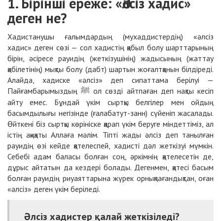
1. Бірінші ереже: «Әлсіз хадис»
деген не?
Хадистанушы ғалымдардың (мухаддистердің) «әлсіз
хадис» деген сөзі — сол хадистің қабыл болу шарттарының
бірін, әсіресе рауидің (жеткізушінің) жадысының (жаттау
қабілетінің) мықты болу (дабт) шартын жоғалтқанын білдіреді.
Алайда, хадиске «әлсіз» деп сипаттама берілуі —
Пайғамбарымыздың
ол сөзді айтпаған деп нақты кесіп
ﷺ
айту емес. Бұндай үкім сыртқы белгілер мен ойдың
басымдылығы негізінде (ғалабатут-занн) сүйеніп жасалады.
Өйткені біз сыртқы көрініске қарап үкім беруге міндеттіміз, ал
істің ақиқаты Аллаға мәлім. Тіпті жады әлсіз деп танылған
рауидің өзі кейде қателеспей, хадисті дәл жеткізуі мүмкін.
Себебі адам баласы болған соң, әркімнің қателесетін де,
дұрыс айтатын да кездері болады. Дегенмен, қатесі басым
болған рауидің риуаяттарына жүрек орнықпағандықтан, оған
«әлсіз» деген үкім беріледі.
Әлсіз хадистер қалай жеткізіледі?