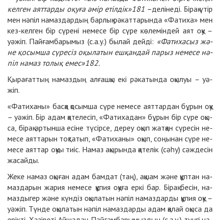
кел­ген аят­тар­ды оқу­ға әмір етіл­дік»
181
–
де­лі­не­ді. Бі­рақ үтір
мен нә­піл на­маз­дар­дың бар­лық рә­кат­та­рын­да «Фа­ти­ха» мен
кез-кел­ген бір сү­ре­ні не­ме­се бір сү­ре кө­ле­мін­дей аят оқу –
уә­жіп. Пай­ғам­ба­ры­мыз (с.а.у.) бы­лай дейді:
«Фа­ти­ха­сыз жә­
не қо­сым­ша сү­ре­сіз оқы­ла­тын еш­қан­дай па­рыз не­ме­се нә­
піл на­маз
то­лық
емес»
182
.
Қы­ра­ғат­тың на­маз­дың ал­ғаш­қы екі рә­ка­тын­да оқы­луы – уә­
жіп.
«Фа­ти­ха­ны» бас­қа қо­сым­ша сү­ре не­ме­се аят­тар­дан бұ­рын оқу
– уә­жіп. Бір адам қа­те­ле­сіп, «Фа­ти­ха­дан» бұ­рын бір сү­ре оқы­
са, бі­рақ ар­тын­ша есі­не тү­сір­се, де­реу оқып жат­қан сү­ре­сін не­
ме­се аят­та­рын тоқ­та­тып, «Фа­ти­ха­ны» оқып, со­ңы­нан сү­ре не­
ме­се аят­тар оқуы тиіс. На­маз ақы­рын­да қа­те­лік (сә­һу) сәж­де­сін
жа­сайды.
Же­ке на­маз оқы­ған адам бам­дат (таң), ақ­шам жә­не құп­тан на­
маз­да­рын жа­рия не­ме­се құ­пия оқу­ға ер­кі бар. Бі­рақ бе­сін, на­
маз­ды­гер жә­не күн­діз оқы­ла­тын нә­піл на­маз­дар­ды құ­пия оқу –
уә­жіп. Түн­де оқы­ла­тын нә­піл на­маз­дар­ды адам қа­лай оқы­са да
ерік­ті. Ха­зі­ре­ті Айша­дан Пай­ғам­ба­ры­мыз­дың (с.а.у.) түн­гі на­