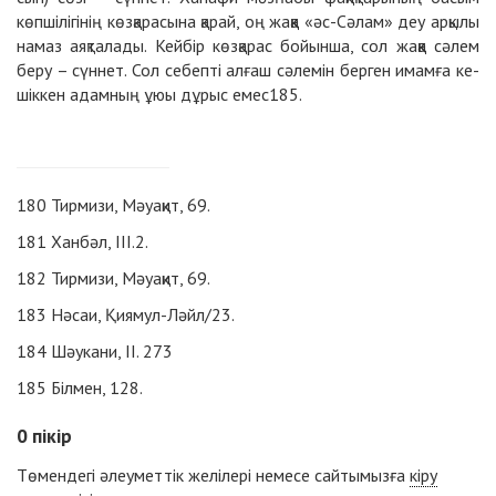
көп­ші­лі­гі­нің көз­қа­ра­сы­на қа­рай, оң жақ­қа «әс-Сә­лам» деу ар­қы­лы
на­маз аяқ­та­ла­ды. Кей­бір көз­қа­рас бойын­ша, сол жақ­қа сә­лем
бе­ру – сүн­нет. Сол се­беп­ті ал­ғаш сә­ле­мін бер­ген имам­ға ке­
шік­кен адам­ның ұюы дұ­рыс емес
185
.
180
Тирмизи, Мәуақит, 69.
181
Ханбәл, III.2.
182
Тирмизи, Мәуақит, 69.
183
Нәсаи, Қиямул-Ләйл/23.
184
Шәукани, II. 273
185
Білмен, 128.
0
пікір
Төмендегі әлеуметтік желілері немесе сайтымызға
кіру