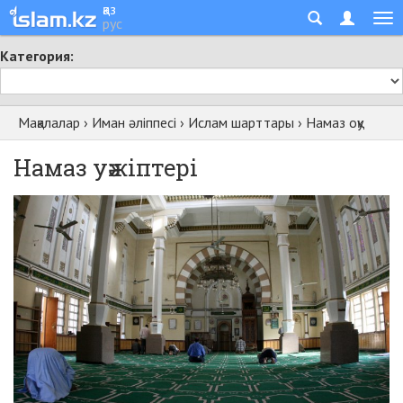
қаз
рус
Категория:
Мақалалар
›
Иман әліппесі
›
Ислам шарттары
›
Намаз оқу
На­маз уә­жіп­те­рі