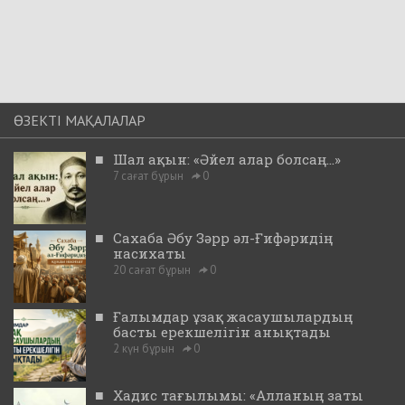
ӨЗЕКТІ МАҚАЛАЛАР
■
Шал ақын: «Әйел алар болсаң...»
7 сағат бұрын
0
■
Сахаба Әбу Зәрр әл-Ғифәридің
насихаты
20 сағат бұрын
0
■
Ғалымдар ұзақ жасаушылардың
басты ерекшелігін анықтады
2 күн бұрын
0
■
Хадис тағылымы: «Алланың заты