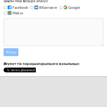
арқылы пікір қалдыра аласыз
Facebook
ВКонтакте
Google
Mail.ru
Әлеуметтік парақшаларымызға жазылыңыз: