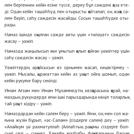
лем бер­ген­нен кейін есі­не түс­се, де­реу бұл сәж­де­ні қа­за ете­
ді. Одан кейін тә­шәһ­һүд пен оты­рыс­ты қайта­лап, оң жақ­қа сә­
лем бе­ріп, сә­һу сәж­де­сін жа­сайды. Со­сын тә­шәһ­һүд­ке оты­
ра­ды.
На­маз ішін­де оқыл­ған сәж­де аяты үшін «тиләуәт» сәж­де­сін
жа­сау – уә­жіп.
На­маз­да жа­ңы­лы­сып яки ұмы­тып қа­лып қой­ған уә­жіп­тер үшін
сә­һу сәж­де­сін жа­сау – уә­жіп.
Уә­жіп­тер­дің әр­қайсы­сын өз ор­нымен жа­сап, ке­шік­тір­меу –
уә­жіп. Мы­са­лы, қы­ра­ғат­тан кейін аз уа­қыт ойға шо­мып, одан
кейін ру­куғ­ке ба­ру се­кіл­ді.
Имам Ағ­зам мен Имам Мұ­хам­мед­тің көз­қа­ра­сы­на қа­рай, на­
маз­дың рү­күн­дер­де яғ­ни ішкі па­рыз­да­рын­да кө­ңіл то­лар­лық­
тай уа­қыт кі­ді­ру – уә­жіп.
На­маз­дар­дан кейін сә­лем бе­ру – уә­жіп. Яғ­ни, оң мен сол жа­
ғы­на жү­зін бұ­рып, «әс-Сә­лам» (сіз­дер­ге сә­лем) деу – уә­жіп.
«Алай­кум уә рах­ма­тул­лаһ (Аллаһ­тың ра­қы­мы сіз­дер­ге бол­
сын) сө­зі – сүн­нет. Ха­на­фи мәз­һа­бы фа­қиқ­та­ры­ның ба­сым