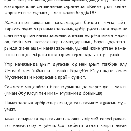
маз­да­рын қа­лай оқи­тын­ды­ғын сұ­ра­ған­да: «Кейде құпия, кейде
жа­рия етіп те оқи­тын», – деп жауап бер­ді»
183
.
Жа­ма­ғат­пен оқы­ла­тын на­маз­дар­дан бам­дат, жұ­ма, айт,
тарауих жә­не үтір на­маз­да­ры­ның әр­бір рә­ка­тын­да жә­не ақ­
шам мен құп­тан на­маз­да­ры­ның ал­ғаш­қы екі рә­ка­тын­да жа­рия
оқу, бе­сін мен на­маз­ды­гер на­маз­да­ры­ның бар­лық рә­кат­та­
рын­да жә­не ақ­шам на­маз­да­ры­ның үшін­ші жә­не құп­тан на­ма­
зы­ның соң­ғы екі рә­ка­тын­да құ­пия түр­де қы­ра­ғат оқу – уә­жіп.
Үтір на­ма­зын­да құ­ныт дұ­ға­сын оқу мен құ­ныт тәк­бі­рін алу
Имам Ағ­зам бойын­ша – уә­жіп. Бі­рақ Әбу Юсуп жә­не Имам
Мұ­хам­мед­тің көз­қа­ра­сы­на қа­рай– сүн­нет.
Сәж­де­де маң­дай­мен бір­ге мұ­рын­ды да жер­ге қою – уә­жіп.
(Имам Әбу Юсуп пен Имам Мұ­хам­мед бойын­ша)
На­маз­дар­дың әр­бір оты­ры­сын­да «әт-та­хият» дұ­ға­сын оқу –
уә­жіп.
Ал­ғаш оты­рыс­та «әт-та­хият­ты» оқып, кі­дір­мей ке­ле­сі рә­кат­
ты жал­ғас­ты­ру – уә­жіп. Сол се­беп­ті аз­дап кі­ді­ріп қал­ған