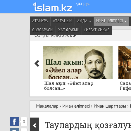
қаз
рус
АТАМҰРА
АТАТАНЫМ
АҚИДА
ИМАН ӘЛІППЕСІ
СӨЗСАРАСЫ
ХАТ ҚОРЖЫН
ҒИБРАТ ХИКАЯ
СОҢҒЫ МАҚАЛАЛАР
Шал ақын: «Әйел алар
Саха
болсаң...»
Ғифә
Мақалалар
›
Иман әліппесі
›
Иман шарттары
›
0
Тау­лар­дың қоз­ға­лу