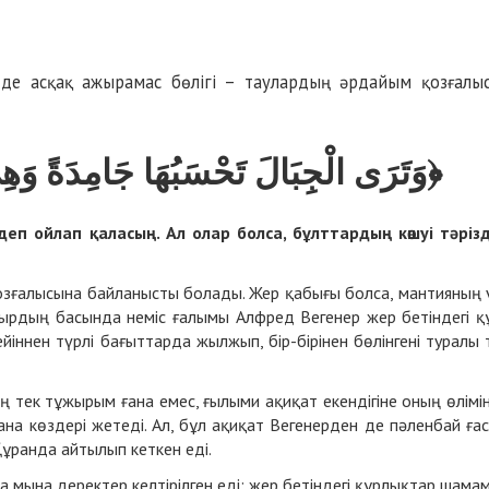
де ас­қақ ажы­ра­мас бө­лі­гі – тау­лар­дың әр­дай­ым қоз­ға­лыс
وَتَرَى الْجِبَالَ تَحْسَبُهَا جَامِدَةً وَهِ﴾
еп ой­лап қа­ла­сың. Ал олар бол­са, бұлт­тар­дың кө­шуі тә­різ­
­ға­лы­сы­на бай­ла­ныс­ты бо­ла­ды. Жер қа­бы­ғы бол­са, ман­тия­ның 
сыр­дың ба­сын­да не­міс ға­лы­мы Алф­ред Ве­ге­нер жер бе­тін­де­гі қ
ін­нен түр­лі ба­ғыт­тар­да жыл­жып, бір-бі­рі­нен бө­лін­ге­ні ту­ра­лы 
ың тек тұ­жы­рым ға­на емес, ғы­лы­ми ақи­қат екен­ді­гі­не оның өлі­мі­
на көз­де­рі же­те­ді. Ал, бұл ақи­қат Ве­ге­нер­ден де пә­лен­бай ға
Құран­да ай­ты­лып кет­кен еді.
 мы­на де­рек­тер кел­ті­ріл­ген еді: жер бе­тін­де­гі құр­лық­тар ша­ма­