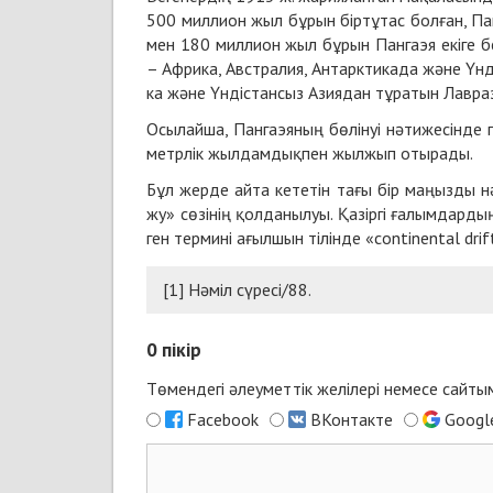
500 мил­лион жыл бұ­рын бір­тұ­тас бол­ған, Пан
мен 180 мил­лион жыл бұ­рын Пангаэя екі­ге бө­л
– Аф­ри­ка, Авс­тра­лия, Ан­та­рк­ти­када жә­не Үн­д
ка жә­не Үн­ді­стан­сыз Азия­дан тұ­ра­тын Лавра­
Осы­лай­ша, Пангаэя­ның бө­лі­нуі нә­ти­же­сін­де
ме­тр­лік жыл­дам­дық­пен жыл­жып оты­ра­ды.
Бұл жер­де ай­та ке­те­тін та­ғы бір ма­ңыз­ды 
жу» сө­зі­нің қол­да­ны­луы. Қа­зір­гі ға­лым­дар­д
ген тер­ми­ні ағыл­шын ті­лін­де «continental dri
[1]
Нә­міл сү­ре­сі/88.
0
пікір
Төмендегі әлеуметтік желілері немесе сайт
Facebook
ВКонтакте
Googl