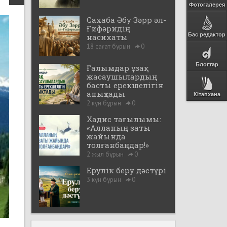
Фотогалерея
Сахаба Әбу Зәрр әл-
Ғифәридің
Бас редактор
насихаты
18 сағат бұрын
0
Блогтар
Ғалымдар ұзақ
жасаушылардың
басты ерекшелігін
анықтады
Кітапхана
2 күн бұрын
0
Хадис тағылымы:
«Алланың заты
жайында
толғанбаңдар!»
2 жыл бұрын
0
Ерулік беру дәстүрі
3 күн бұрын
0