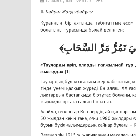
12 жыл бұрын
6125
0
Қайрат Жолдыбайұлы
Құ­ран­ның бір ая­тын­да та­би­ғат­тың әсем 
болаты­ны ту­ра­сын­да бы­лай де­лін­ген:
﴿يَ تَمُرُّ مَرَّ السَّحَابِ
«Тау­лар­ды кө­ріп, олар­ды тап­жыл­май тұр д
жыл­жу­да».
[1]
Тау­лар­дың бұл қоз­ға­лы­сы жер қа­бы­ғы­ның қоз
тін­де үне­мі қал­қып жү­ре­ді. Ең ал­ғаш ХХ ға­
лық­тар­дың бас­тап­қы­да бір­тұ­тас бол­ға­ны, кей
жы­рым­ды ор­та­ға сал­ған бо­ла­тын.
Алай­да, гео­лог­тар Ве­ге­нер­дің айт­қан­да­ры­н
50 жыл­дан кейін ға­на, яғ­ни 1980 жыл­да­ры ға­
бұ­рын бү­кіл ғы­лым­дар­дың қай­нар бұ­ла­ғы – 
Ве­ге­нер­дің 1915 ж. жа­риялан­ған ма­қа­ла­сын­да