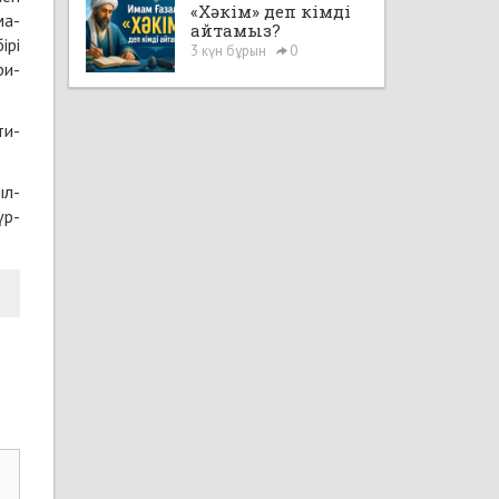
«Хәкім» деп кімді
ма­
айтамыз?
­рі
3 күн бұрын
0
ри­
ти­
ыл­
үр­