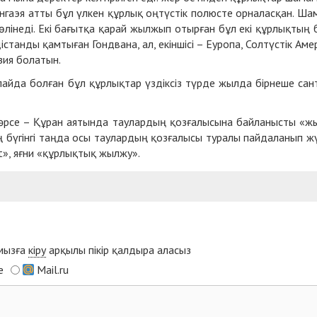
гаэя ат­ты бұл үл­кен құр­лық оң­түс­тік по­люс­те ор­на­лас­қан. Ша­
і­не­ді. Екі ба­ғыт­қа қа­рай жыл­жып отыр­ған бұл екі құр­лық­тың бі
і­стан­ды қам­ты­ған Гонд­ва­на, ал, екін­ші­сі – Еуро­па, Сол­түс­тік Аме­
зия бо­ла­тын.
 пай­да бол­ған бұл құр­лық­тар үз­дік­сіз түр­де жыл­да бір­не­ше сан
нәр­се – Құран ая­тын­да тау­лар­дың қоз­ға­лы­сы­на бай­ла­ныс­ты «ж
ың бү­гін­гі таң­да осы тау­лар­дың қоз­ға­лы­сы ту­ра­лы пай­да­ла­нып ж
ft», яғ­ни «құр­лық­тық жыл­жу».
ымызға
кіру
арқылы пікір қалдыра аласыз
e
Mail.ru