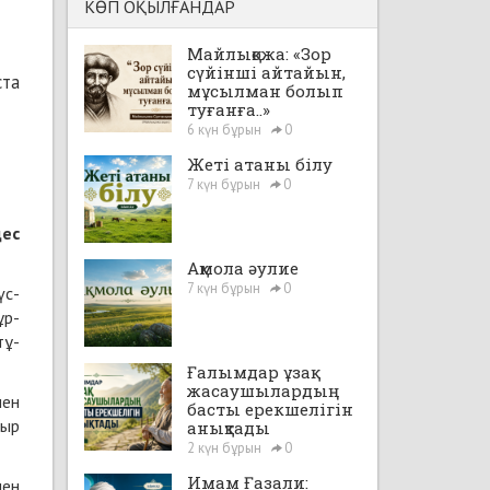
КӨП ОҚЫЛҒАНДАР
Майлықожа: «Зор
сүйінші айтайын,
­та
мұсылман болып
туғанға..»
6 күн бұрын
0
Жеті атаны білу
7 күн бұрын
0
дес
Ақмола әулие
7 күн бұрын
0
үс­
ұр­
тұ­
Ғалымдар ұзақ
жасаушылардың
нен
басты ерекшелігін
сыр
анықтады
2 күн бұрын
0
Имам Ғазали:
мен