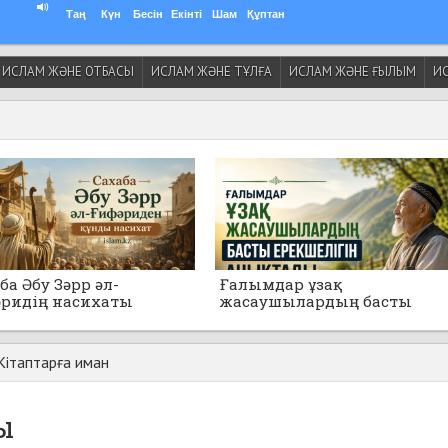
Таң
Күн
Бесін
Екінті
Шам
Құптан
ИСЛАМ ЖӘНЕ ОТБАСЫ
ИСЛАМ ЖӘНЕ ТҰЛҒА
ИСЛАМ ЖӘНЕ ҒЫЛЫМ
ИС
ба Әбу Зәрр әл-
Ғалымдар ұзақ
ридің насихаты
жасаушылардың басты
ерекшелігін анықтады
Кітаптарға иман
ы