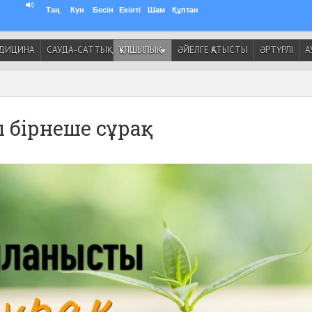
Таң
Күн
Бесін
Екінті
Шам
Құптан
ДИЦИНА
САУДА-САТТЫҚ
ҚҰЛШЫЛЫҚ
ӘЙЕЛГЕ ҚАТЫСТЫ
ӘРТҮРЛІ
А
 бірнеше сұрақ