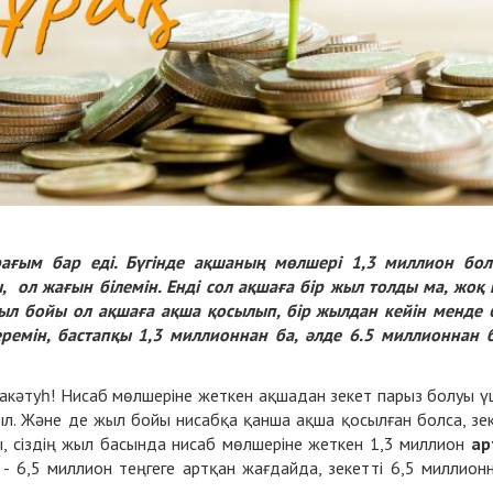
рағым бар еді. Бүгінде ақшаның мөлшері 1,3 миллион бол
, ол жағын білемін. Енді сол ақшаға бір жыл толды ма, жоқ 
 жыл бойы ол ақшаға ақша қосылып, бір жылдан кейін менде 
ремін, бастапқы 1,3 миллионнан ба, әлде 6.5 миллионнан 
ракәтуһ! Нисаб мөлшеріне жеткен ақшадан зекет парыз болуы ү
жыл. Және де жыл бойы нисабқа қанша ақша қосылған болса, зе
ы, сіздің жыл басында нисаб мөлшеріне жеткен 1,3 миллион
ар
л - 6,5 миллион теңгеге артқан жағдайда, зекетті 6,5 миллион