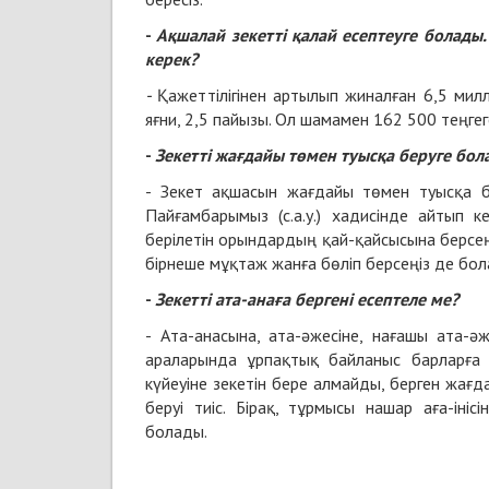
-
Ақшалай зекетті қалай есептеуге болады.
керек?
-
Қажеттілігінен артылып жиналған 6,5 милл
яғни, 2,5 пайызы. Ол шамамен 162 500 теңгег
-
Зекетті жағдайы төмен туысқа беруге бола
- Зекет ақшасын жағдайы төмен туысқа б
Пайғамбарымыз (с.а.у.) хадисінде айтып 
берілетін орындардың қай-қайсысына берсеңі
бірнеше мұқтаж жанға бөліп берсеңіз де бол
-
Зекетт
і ата-анаға бергені есептеле ме?
- Ата-анасына, ата-әжесіне, нағашы ата-әж
араларында ұрпақтық байланыс барларға з
күйеуіне зекетін бере алмайды, берген жағд
беруі тиіс. Бірақ, тұрмысы нашар аға-ініс
болады.