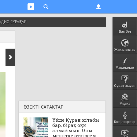
УДИО СҰРАҚТАР
Бас бет
Жаңалықтар
Мақалалар
Сұрақ-жауап
Медиа
ӨЗЕКТІ СҰРАҚТАР
Үйде Құран кітабы
Көңілсерпер
бар, бірақ оқи
алмаймын. Оны
мешітке өткізсем