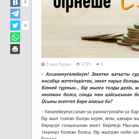
6
0
5 жыл бұрын
6789
6
-
Ассаламуғалейкум
! Зекетке қатысты сұ
нисабқа жететіндіктен, зекет парыз болады
білмей тұрмын... Бір жылға толды делік,
миллион болса, сонда мен қайсысынан бе
Осыны есептеп бере аласыз ба?
- Уағалейкумуссәләм уә рахматуллаһи уә бә
бір жыл толған болуы керек, яғни, қамари 
берерде соншасынан зекет беріледі. Мысал
теңгеңіз болған болса, бір жылдан кейін о
бересіз.