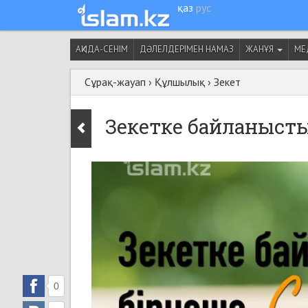
қаз
рус
АҚИДА-СЕНІМ
ДӘЛЕЛДЕРІМЕН НАМАЗ
ЖАНҰЯ
МЕ
Сұрақ-жауап
›
Құлшылық
›
Зекет
Зекетке байланысты
0