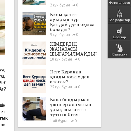
бе екен?
Фотогалерея
2 күн бұрын
0
Бием қатты
ауырып тұр.
Бас редактор
Қандай дұға оқыса
болады?
9 күн бұрын
0
Блогтар
КІМДЕРДІҢ
ЖАНАЗАСЫ
ШЫҒАРЫЛМАЙДЫ?
Кітапхана
18 күн бұрын
0
са,
Неге Құранда
па,
қанды нәжіс деп
атаған?
6.5
25 күн бұрын
0
ба?
Бала болдырмас
үшін ер адамның
шін
ұрық шығатын
кет
түтігін бітеп
тық
тастауға, яғни,
1 ай бұрын
0
нан
"вазэктомия"
жасатуға бола ма?