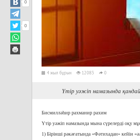
0
0
4 жыл бұрын
12083
0
Үтір уәжіп намазында қандай
Бисмилләһир рахманир рахим
Үтір уәжіп намазында мына сүрелерді оқу мұ
1) Бірінші рәкәғатында «Фәтихадан» кейін «ә