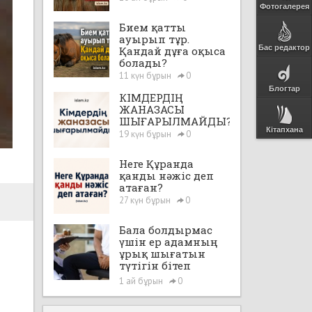
Фотогалерея
Бием қатты
ауырып тұр.
Бас редактор
Қандай дұға оқыса
болады?
11 күн бұрын
0
Блогтар
КІМДЕРДІҢ
ЖАНАЗАСЫ
ШЫҒАРЫЛМАЙДЫ?
Кітапхана
19 күн бұрын
0
Неге Құранда
қанды нәжіс деп
атаған?
27 күн бұрын
0
Бала болдырмас
үшін ер адамның
ұрық шығатын
түтігін бітеп
тастауға, яғни,
1 ай бұрын
0
"вазэктомия"
жасатуға бола ма?