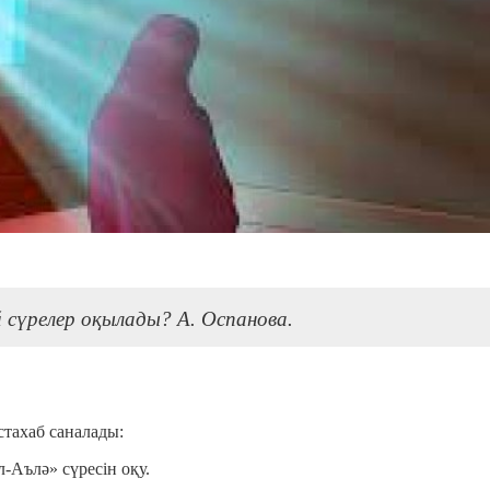
 сүрелер оқылады? А. Оспанова.
стахаб саналады:
л-Аълә» сүресін оқу.