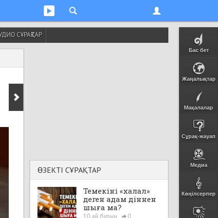
УДИО СҰРАҚТАР
Бас бет
Жаңалықтар
Мақалалар
Сұрақ-жауап
Медиа
ӨЗЕКТІ СҰРАҚТАР
Темекіні «халал»
Көңілсерпер
деген адам діннен
шыға ма?
10 ай бұрын
0