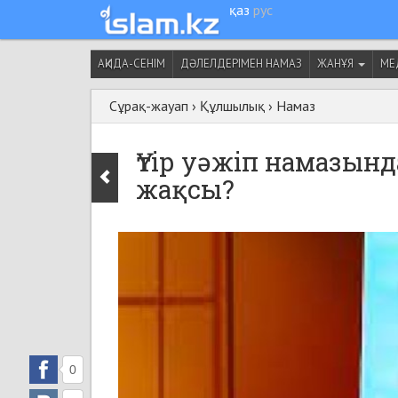
қаз
рус
АҚИДА-СЕНІМ
ДӘЛЕЛДЕРІМЕН НАМАЗ
ЖАНҰЯ
МЕ
Сұрақ-жауап
›
Құлшылық
›
Намаз
Үтір уәжіп намазын
жақсы?
0