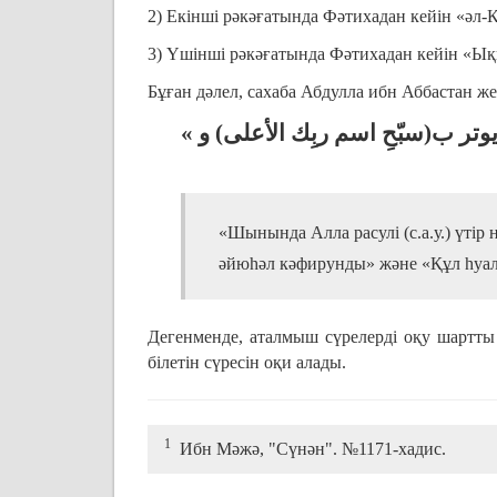
2) Екінші рәкәғатында Фәтихадан кейін «әл-К
3) Үшінші рәкәғатында Фәтихадан кейін «Ықы
Бұған дәлел, сахаба Абдулла ибн Аббастан же
«
وتر ب(سبّحِ اسم ربِك الأعلى) و
«Шынында Алла расулі (с.а.у.) үті
әйюһәл кәфирунды» және «Құл һуа
Дегенменде, аталмыш сүрелерді оқу шартты 
білетін сүресін оқи алады.
1
Ибн Мәжә, "Сүнән". №1171-хадис.