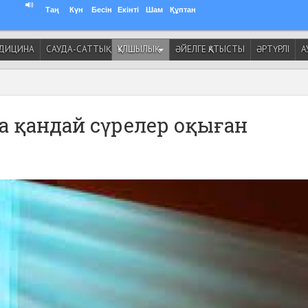
Таң
Күн
Бесін
Екінті
Шам
Құптан
ДИЦИНА
САУДА-САТТЫҚ
ҚҰЛШЫЛЫҚ
ӘЙЕЛГЕ ҚАТЫСТЫ
ӘРТҮРЛІ
А
да қандай сүрелер оқыған