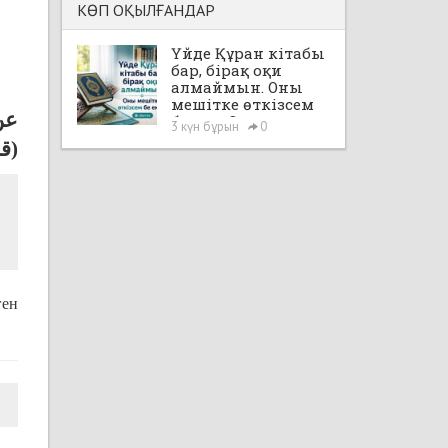
КӨП ОҚЫЛҒАНДАР
Үйде Құран кітабы
бар, бірақ оқи
алмаймын. Оны
мешітке өткізсем
عن 
бе екен?
3 күн бұрын
0
قل 
ген