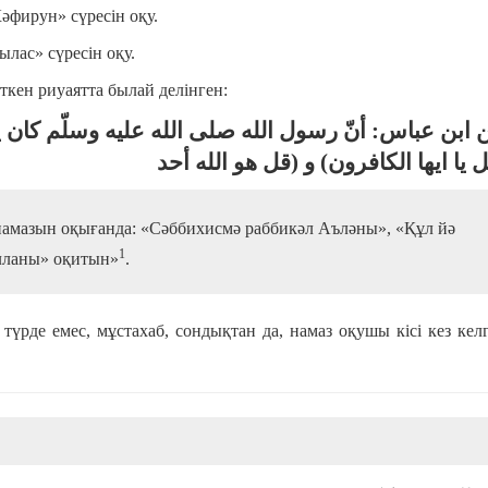
әфирун» сүресін оқу.
лас» сүресін оқу.
ткен риуаятта былай делінген:
ابن عباس: أنّ رسول الله صلى الله عليه وسلّم كان ي
(يا ايها الكافرون) و (قل هو الله أحد
р намазын оқығанда: «Сәббихисмә раббикәл Аъләны», «Құл йә
1
лланы» оқитын»
.
түрде емес, мұстахаб, сондықтан да, намаз оқушы кісі кез кел