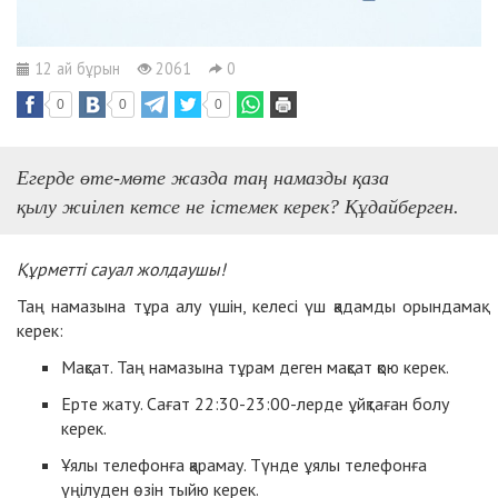
12 ай бұрын
2061
0
0
0
0
Егерде
өт
е-
м
өте
жазда
таң
намаз
ды қаза
қылу
жиілеп кетсе не істемек керек? Құдайберген.
Құрметті сауал жолдаушы!
Таң намазына тұра алу үшін, келесі үш қадамды орындамақ
керек:
Мақсат. Таң намазына тұрам деген мақсат қою керек.
Ерте жату. Сағат 22
:
30-23:00-лерде ұйқтаған болу
керек.
Ұялы телефонға қарамау. Түнде ұялы телефонға
үңілуден өзін тыйю керек.