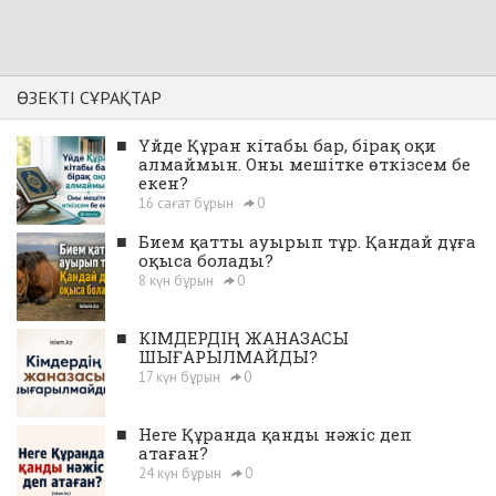
ӨЗЕКТІ СҰРАҚТАР
■
Үйде Құран кітабы бар, бірақ оқи
алмаймын. Оны мешітке өткізсем бе
екен?
16 сағат бұрын
0
■
Бием қатты ауырып тұр. Қандай дұға
оқыса болады?
8 күн бұрын
0
■
КІМДЕРДІҢ ЖАНАЗАСЫ
ШЫҒАРЫЛМАЙДЫ?
17 күн бұрын
0
■
Неге Құранда қанды нәжіс деп
атаған?
24 күн бұрын
0