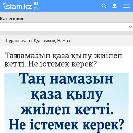
қаз
рус
Категория:
Сұрақ-жауап
›
Құлшылық
›
Намаз
Таң намазын қаза қылу жиілеп
кетті. Не істемек керек?