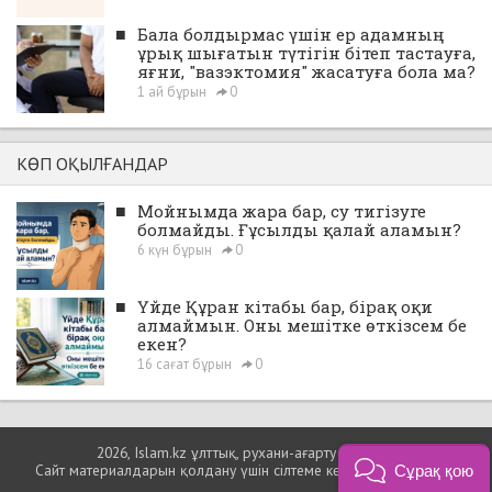
■
Бала болдырмас үшін ер адамның
ұрық шығатын түтігін бітеп тастауға,
яғни, "вазэктомия" жасатуға бола ма?
1 ай бұрын
0
КӨП ОҚЫЛҒАНДАР
■
Мойнымда жара бар, су тигізуге
болмайды. Ғұсылды қалай аламын?
6 күн бұрын
0
■
Үйде Құран кітабы бар, бірақ оқи
алмаймын. Оны мешітке өткізсем бе
екен?
16 сағат бұрын
0
2026, Islam.kz ұлттық, рухани-ағарту порталы
Сайт материалдарын қолдану үшін сілтеме көрсетуіңіз міндетті.
Сұрақ қою