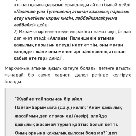
атынан қажылық парызын орындауды айтып былай дейді:
«Пәленше ұлы Түгеншенің атынан қажылық парызын
өтеу ниетімен ихрам кидім, ләббәйкаллаһумма
ләббәйк!»
дейді.
Ихрамға кіргеннен кейін екі рәкәғат намаз оқып, былай
деп ниет етеді:
«Аллаһым! Пәленшенің атынан
қажылық парызын өтеуді ниет еттім, оны маған
жеңілдет және оны менен әрі пәленшенің атынан
1
қабыл ете гөр»
дейді
.
Мархұмның атынан қажылық өтеуге болады дегенге қатысты
мынадай бір сахих хадисті дәлел ретінде келтіруге
болады:
"Жүһәйне тайпасынан бір әйел
Пайғамбарымызға (с.а.у.) келіп: "Анам қажылық
жасаймын деп атаған еді (нәзір), алайда
қажылық жасамай тұрып қайтыс болып кетті.
Оның орнына қажылық қылсам бола ма?" деп