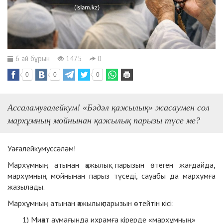
6 ай бұрын
1475
0
0
0
0
Ассаламуғалейкум! «Бәдәл қажылық» жасаумен сол
мархұмның мойнынан қажылық парызы түсе ме?
Уағалейкумуссәләм!
Мархұмның атынан қажылық парызын өтеген жағдайда,
мархұмның мойнынан парыз түседі, сауабы да мархұмға
жазылады.
Мархұмның атынан қажылық парызын өтейтін кісі:
Миқат аумағында ихрамға кірерде «мархұмның»