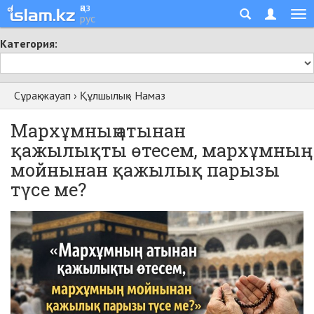
қаз
рус
Категория:
Сұрақ-жауап
›
Құлшылық
›
Намаз
Мархұмның атынан
қажылықты өтесем, мархұмның
мойнынан қажылық парызы
түсе ме?