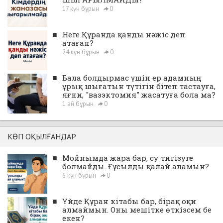
17 күн бұрын
0
■
Неге Құранда қанды нәжіс деп
атаған?
24 күн бұрын
0
■
Бала болдырмас үшін ер адамның
ұрық шығатын түтігін бітеп тастауға,
яғни, "вазэктомия" жасатуға бола ма?
1 ай бұрын
0
КӨП ОҚЫЛҒАНДАР
■
Мойнымда жара бар, су тигізуге
болмайды. Ғұсылды қалай аламын?
6 күн бұрын
0
■
Үйде Құран кітабы бар, бірақ оқи
алмаймын. Оны мешітке өткізсем бе
екен?