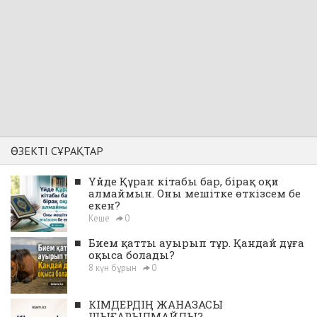
ӨЗЕКТІ СҰРАҚТАР
■
Үйде Құран кітабы бар, бірақ оқи
алмаймын. Оны мешітке өткізсем бе
екен?
Кеше
0
■
Бием қатты ауырып тұр. Қандай дұға
оқыса болады?
8 күн бұрын
0
■
КІМДЕРДІҢ ЖАНАЗАСЫ
ШЫҒАРЫЛМАЙДЫ?