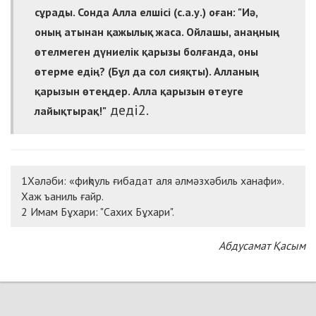
сұрады. Сонда Алла елшісі (с.а.у.) оған: "Иә,
оның атынан қажылық жаса. Ойлашы, анаңның
өтелмеген дүниелік қарызы болғанда, оны
өтерме едің? (Бұл да сол сияқты). Алланың
қарызын өтеңдер. Алла қарызын өтеуге
деді2.
лайықтырақ!"
1Хәләби: «фиқһуль ғибадат аля әлмәзхәбиль ханафи».
Хаж ъаниль ғайр.
2 Имам Бұхари: "Сахих Бұхари".
Абдусамат Қасым