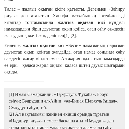
Талас – жалғыз оқыған кісіге қатысты. Дегенмен «Зәһиру
риуая» деп аталатын Ханафи мәзхабының іргелі-негізді
кітаптар топтамасында
жалғыз оқыған кісі
күндізгі
намаздардың бірін дауыстап оқып қойса, оған сәһу сәждесін
жасаудың қажеті жоқ делінген[1].[2].
Ендеше,
жалғыз оқыған
кісі «Бесін» намазының парызын
дауыстап оқып қойған жағдайда, оған намаз соңында сәһу
сәждесін жасау міндет емес. Ал жария оқылатын намаздарда
өз еркі – қаласа жария оқиды, қаласа іштей дауыс шығармай
оқиды.
[1] Имам Самарқанди: «Тұхфәтуль Фуқаһа», Бәбус
сәһуи; Бәдруддин әл-Айни: «әл-Биная Шәрхуль Һидая».
Сүжудус сәһуи; т.б.
[2] Ал нақтылығы жөнінен екінші орында тұратын
«Нәдирур риуәя» немесе басқаша аты «Нәуәдир» деп
аталатын кітаптарда «жалғыз оқыған адамға да сәһу