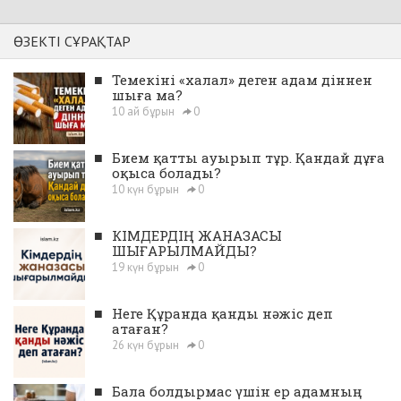
ӨЗЕКТІ СҰРАҚТАР
■
Темекіні «халал» деген адам діннен
шыға ма?
10 ай бұрын
0
■
Бием қатты ауырып тұр. Қандай дұға
оқыса болады?
10 күн бұрын
0
■
КІМДЕРДІҢ ЖАНАЗАСЫ
ШЫҒАРЫЛМАЙДЫ?
19 күн бұрын
0
■
Неге Құранда қанды нәжіс деп
атаған?
26 күн бұрын
0
■
Бала болдырмас үшін ер адамның