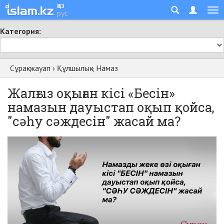
қаз
рус
Категория:
Сұрақ-жауап
›
Құлшылық
›
Намаз
Жалғыз оқыған кісі «Бесін»
намазын дауыстап оқып қойса,
"сәһу сәждесін" жасай ма?