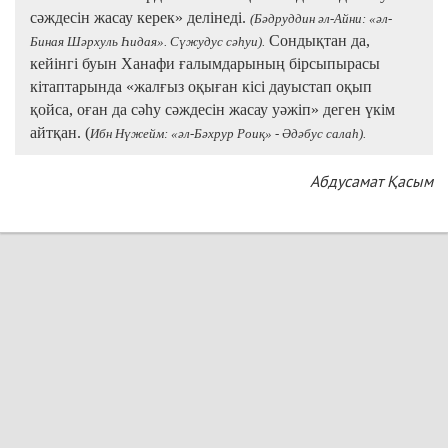
сәждесін жасау керек» делінеді.
(Бәдруддин әл-Айни: «әл-
Сондықтан да,
Биная Шәрхуль Һидая». Сүжудус сәһуи).
кейінгі буын Ханафи ғалымдарының бірсыпырасы
кітаптарында «жалғыз оқыған кісі дауыстап оқып
қойса, оған да сәһу сәждесін жасау уәжіп» деген үкім
айтқан. (
Ибн Нүжейм: «әл-Бәхрур Роиқ» - Әдәбус салаһ).
Абдусамат Қасым