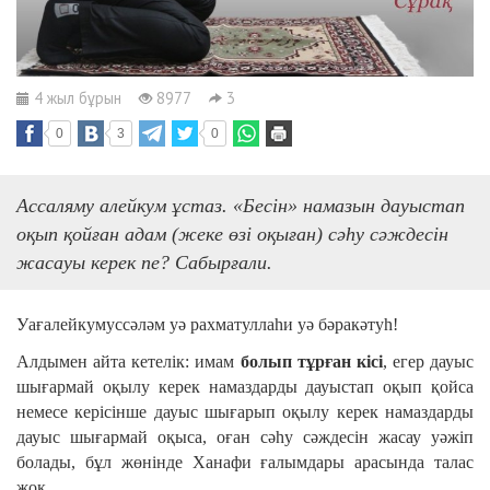
4 жыл бұрын
8977
3
0
3
0
Ассаляму алейкум ұстаз. «Бесін» намазын дауыстап
оқып қойған адам (жеке өзі оқыған) сәһу сәждесін
жасауы керек пе? Сабырғали.
Уағалейкумуссәләм уә рахматуллаһи уә бәракәтуһ!
Алдымен айта кетелік: имам
болып тұрған кісі
, егер дауыс
шығармай оқылу керек намаздарды дауыстап оқып қойса
немесе керісінше дауыс шығарып оқылу керек намаздарды
дауыс шығармай оқыса, оған сәһу сәждесін жасау уәжіп
болады, бұл жөнінде Ханафи ғалымдары арасында талас
жоқ.