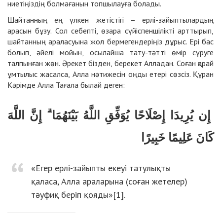
ниетіңіздің болмағанын топшылауға болады.
Шайтанның ең үлкен жетістігі – ерлі-зайыптылардың
арасын бұзу. Сол себепті, өзара сүйіспеншілікті арттырып,
шайтанның араласуына жол бермегендеріңіз дұрыс. Ері бас
болып, әйелі мойын, осылайша тату-тәтті өмір сүруге
талпынған жөн. Әрекет бізден, берекет Алладан. Соған қарай
ұмтылыс жасалса, Алла нәтижесін оңды етері сөзсіз. Құран
Кәрімде Алла Тағала былай деген:
إِن يُرِيدَا إِصْلَاحًا يُوَفِّقِ اللَّهُ بَيْنَهُمَا ۗ إِنَّ اللَّهَ
كَانَ عَلِيمًا خَبِيرًا
«Егер ерлі-зайыпты екеуі татулықты
қаласа, Алла араларына (соған жетелер)
тәуфиқ беріп қояды»[1].