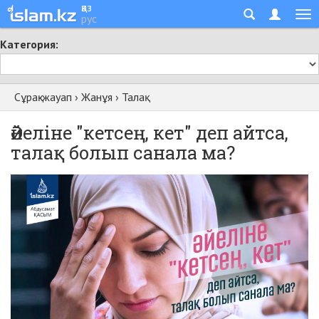
қаз
рус
Категория:
Сұрақ-жауап
›
Жанұя
›
Талақ
Әйеліне "кетсең, кет" деп айтса,
талақ болып санала ма?