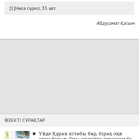
[1]Ниса сүресі, 35 аят.
Абдусамат Қасым
ӨЗЕКТІ СҰРАҚТАР
■
Үйде Құран кітабы бар, бірақ оқи
алмаймын. Оны мешітке өткізсем бе