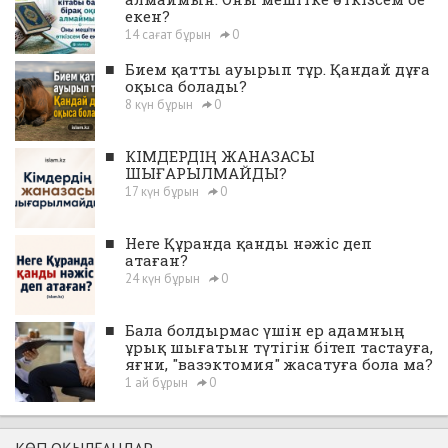
екен?
14 сағат бұрын
0
■
Бием қатты ауырып тұр. Қандай дұға
оқыса болады?
8 күн бұрын
0
■
КІМДЕРДІҢ ЖАНАЗАСЫ
ШЫҒАРЫЛМАЙДЫ?
17 күн бұрын
0
■
Неге Құранда қанды нәжіс деп
атаған?
24 күн бұрын
0
■
Бала болдырмас үшін ер адамның
ұрық шығатын түтігін бітеп тастауға,
яғни, "вазэктомия" жасатуға бола ма?
1 ай бұрын
0