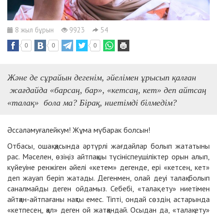
8 жыл бұрын
9923
54
0
0
0
Және де сұрайын дегенім, әйелімен ұрысып қалған
жағдайда «барсаң, бар», «кетсаң, кет» деп айтсаң
«талақ» бола ма? Бірақ, ниетімді білмедім?
Әссәләмуғалейкум! Жұма мүбарак болсын!
Отбасы, ошақ қасында әртүрлі жағдайлар болып жататыны
рас. Мәселен, өзіңіз айтпақшы түсініспеушіліктер орын алып,
күйеуіне ренжіген әйелі «кетем» дегенде, ері «кетсең, кет»
деп жауап беріп жатады. Дегенмен, олай деуі талақ болып
саналмайды деген ойдамыз. Себебі, «талақ ету» ниетімен
айтқан-айтпағаны нақты емес. Тіпті, ондай сөздің астарында
«кетпесең, қал» деген ой жатқандай. Осыдан да, «талақ ету»