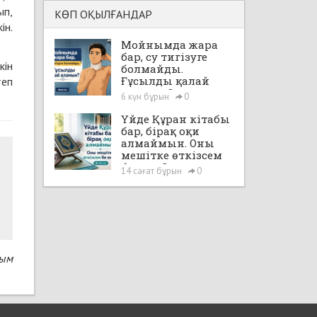
ып,
КӨП ОҚЫЛҒАНДАР
ін.
Мойнымда жара
бар, су тигізуге
кін
болмайды.
Ғұсылды қалай
теп
аламын?
6 күн бұрын
0
Үйде Құран кітабы
бар, бірақ оқи
алмаймын. Оны
мешітке өткізсем
бе екен?
14 сағат бұрын
0
сым