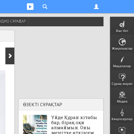
УДИО СҰРАҚТАР
Бас бет
Жаңалықтар
Мақалалар
Сұрақ-жауап
Медиа
ӨЗЕКТІ СҰРАҚТАР
Үйде Құран кітабы
Көңілсерпер
бар, бірақ оқи
алмаймын. Оны
мешітке өткізсем