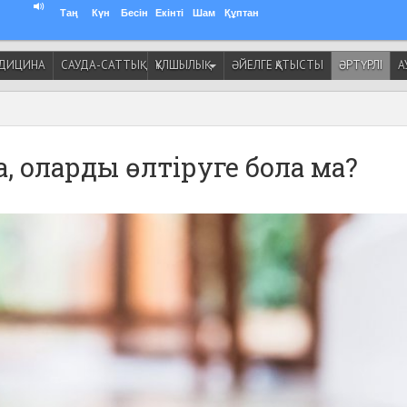
Таң
Күн
Бесін
Екінті
Шам
Құптан
ДИЦИНА
САУДА-САТТЫҚ
ҚҰЛШЫЛЫҚ
ӘЙЕЛГЕ ҚАТЫСТЫ
ӘРТҮРЛІ
А
а, оларды өлтіруге бола ма?