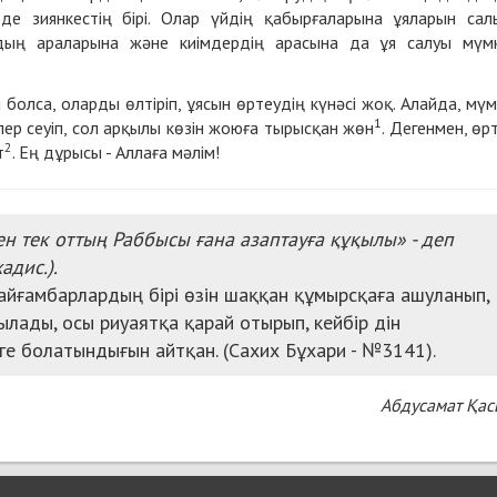
де зиянкестің бірі. Олар үйдің қабырғаларына ұяларын сал
рдың араларына және киімдердің арасына да ұя салуы мүмк
болса, оларды өлтіріп, ұясын өртеудің күнәсі жоқ. Алайда, мүм
1
ілер сеуіп, сол арқылы көзін жоюға тырысқан жөн
. Дегенмен, өр
2
т
. Ең дұрысы - Аллаға мәлім!
ен тек оттың Раббысы ғана азаптауға құқылы»
- деп
адис.).
пайғамбарлардың бірі өзін шаққан құмырсқаға ашуланып,
ылады, осы риуаятқа қарай отырып, кейбір дін
ге болатындығын айтқан. (
Сахих Бұхари - №3141
)
.
Абдусамат Қа