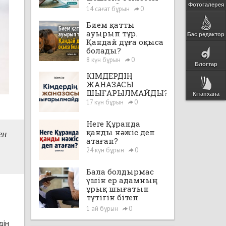
бе екен?
Фотогалерея
14 сағат бұрын
0
Бием қатты
ауырып тұр.
Бас редактор
Қандай дұға оқыса
болады?
8 күн бұрын
0
Блогтар
КІМДЕРДІҢ
ЖАНАЗАСЫ
ШЫҒАРЫЛМАЙДЫ?
Кітапхана
17 күн бұрын
0
Неге Құранда
қанды нәжіс деп
ен
атаған?
24 күн бұрын
0
Бала болдырмас
үшін ер адамның
ұрық шығатын
түтігін бітеп
тастауға, яғни,
1 ай бұрын
0
"вазэктомия"
дін
жасатуға бола ма?