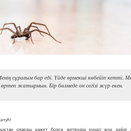
енің сұрағым бар еді. Үйде өрмекші көбейіп кетті. М
 өртеп жатырмын. Бір бөлмеде он сегізі жүр екен.
кәтуһ!
дықтан оларды қажет болса, өлтірудің күнәсі жоқ дейді 