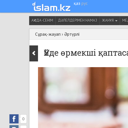
қаз
рус
АҚИДА-СЕНІМ
ДӘЛЕЛДЕРІМЕН НАМАЗ
ЖАНҰЯ
МЕ
Сұрақ-жауап
›
Әртүрлі
Үйде өрмекші қаптас
0