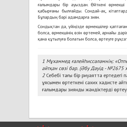
ғалымдары бір ауыздан. Өйткені өрмекші 
қабырғаны былғайды. Сондай-ақ, кітапта
Бұлардың бәрі адамдарға зиян.
Сондықтан да, үйіңізде өрмекшілер қаптаған 
болса, өрмекшінің өзін өртемей, арнайы дәр
қана құтылуға болатын болса, өртеуге рұқса
1
Мұхаммед ғалейһиссәләмнің:
«Отп
айтқан сөзі бар.
(Әбу Дәуід - №2675 х
2
Себебі тағы бір риуаятта ертедегі 
ұясымен өртеткені сахих хадисте айт
ғалымдары зиянды жәндіктерді өртеу