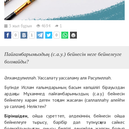
3 жыл бұрын
4694
1
0
1
0
Пайғамбарымыздың (с.а.у.) бейнесін неге бейнелеуге
болмайды?
Әлхамдулилләһ. Уассаләту уассәләму аля Расулилләһ.
Бүгінде Ислам ғалымдарының басым көпшілігі бірауыздан
ардақты Мұхаммед пайғамбарымыздың (с.а.у.) бейнесін
бейнелеу харам деген тоқтам жасаған (саллаллаһу алейһи
уә сәлләм). Неліктен?
Біріншіден,
ойша суреттеп, әлдекімнің бейнесін ойша
бейнелеуге тырысу, бәрібір дәл түпнұсқаға сәйкес
болмайтындықтан, онысы белгілі деңгейде жалған болып