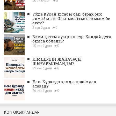
10 ай бұрын
0
■
Үйде Құран кітабы бар, бірақ оқи
алмаймын. Оны мешітке өткізсем бе
екен?
3 күн бұрын
0
■
Бием қатты ауырып тұр. Қандай дұға
оқыса болады?
10 күн бұрын
0
■
КІМДЕРДІҢ ЖАНАЗАСЫ
ШЫҒАРЫЛМАЙДЫ?
19 күн бұрын
0
■
Неге Құранда қанды нәжіс деп
атаған?
26 күн бұрын
0
КӨП ОҚЫЛҒАНДАР