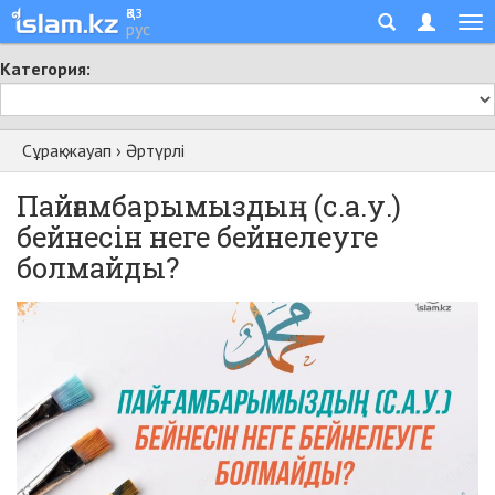
қаз
рус
Категория:
Сұрақ-жауап
›
Әртүрлі
Пайғамбарымыздың (с.а.у.)
бейнесін неге бейнелеуге
болмайды?