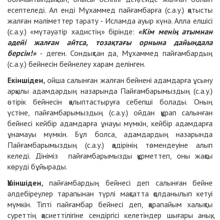
есептеледі. Ал енді Мұхаммед пайғамбарға (с.а.у.) қатысты
жалған мәліметтер тарату - Исламда ауыр күнә. Алла елшісі
(с.а.у.) «мүтәуәтір хадистің» бірінде:
«Кім менің атымнан
әдейі жалған айтса, тозақтағы орнына дайындала
берсін!»
- деген. Сондықтан да, Мұхаммед пайғамбардың
(с.а.у.) бейнесін бейнелеу харам делінген.
Екіншіден,
ойша салынған жалған бейнені адамдарға ұсыну
арқылы адамдардың назарында Пайғамбарымыздың (с.а.у.)
өтірік бейнесін қалыптастыруға себепші болады. Оның
үстіне, пайғамбарымыздың (с.а.у.) ойдан құрап салынған
бейнесі кейбір адамдарға ұнауы мүмкін, кейбір адамдарға
ұнамауы мүмкін. Бұл болса, адамдардың назарында
Пайғамбарымыздың (с.а.у.) қадірінің төмендеуіне алып
келеді. Дініміз пайғамбарымызды құрметтеп, оны жақсы
көруді бұйырады.
Үшіншіден,
пайғамбардың бейнесі деп салынған бейне
әлдебіреулер тарапынан түрлі мақсатта қолданылып кетуі
мүмкін. Тіпті пайғамбар бейнесі деп, қарапайым халықты
суреттің қасиеттілігіне сендіргісі келетіндер шығары анық,