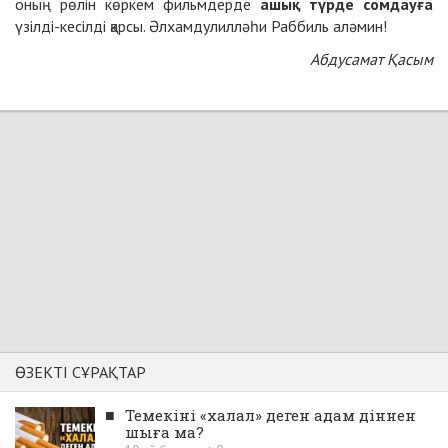
оның рөлін көркем фильмдерде
ашық түрде сомдауға
үзілді-кесілді қарсы. Әлхамдулилләһи Раббиль аләмин!
Абдусамат Қасым
ӨЗЕКТІ СҰРАҚТАР
■
Темекіні «халал» деген адам діннен
шыға ма?