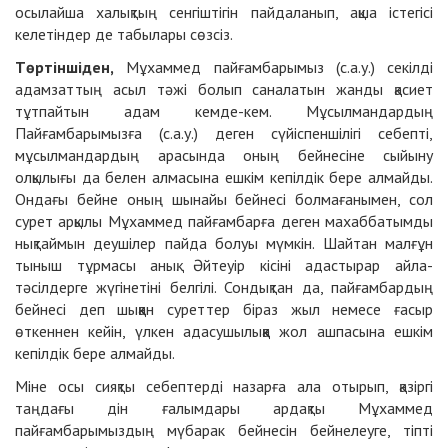
осылайша халықтың сенгіштігін пайдаланып, ақша істегісі
келетіндер де табылары сөзсіз.
Төртіншіден,
Мұхаммед пайғамбарымыз (с.а.у.) секілді
адамзаттың асыл тәжі болып саналатын жанды қасиет
тұтпайтын адам кемде-кем. Мұсылмандардың
Пайғамбарымызға (с.а.у.) деген сүйіспеншілігі себепті,
мұсылмандардың арасында оның бейнесіне сыйыну
олқылығы да белен алмасына ешкім кепілдік бере алмайды.
Ондағы бейне оның шынайы бейнесі болмағанымен, сол
сурет арқылы Мұхаммед пайғамбарға деген махаббатымды
нықтаймын деушілер пайда болуы мүмкін. Шайтан малғұн
тыныш тұрмасы анық. Әйтеуір кісіні адастырар айла-
тәсілдерге жүгінетіні белгілі. Сондықтан да, пайғамбардың
бейнесі деп шыққан суреттер біраз жыл немесе ғасыр
өткеннен кейін, үлкен адасушылыққа жол ашпасына ешкім
кепілдік бере алмайды.
Міне осы сияқты себептерді назарға ала отырып, қазіргі
таңдағы дін ғалымдары ардақты Мұхаммед
пайғамбарымыздың мүбарак бейнесін бейнелеуге, тіпті