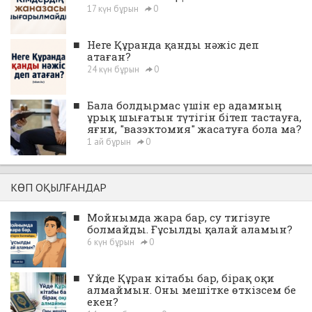
17 күн бұрын
0
■
Неге Құранда қанды нәжіс деп
атаған?
24 күн бұрын
0
■
Бала болдырмас үшін ер адамның
ұрық шығатын түтігін бітеп тастауға,
яғни, "вазэктомия" жасатуға бола ма?
1 ай бұрын
0
КӨП ОҚЫЛҒАНДАР
■
Мойнымда жара бар, су тигізуге
болмайды. Ғұсылды қалай аламын?
6 күн бұрын
0
■
Үйде Құран кітабы бар, бірақ оқи
алмаймын. Оны мешітке өткізсем бе
екен?