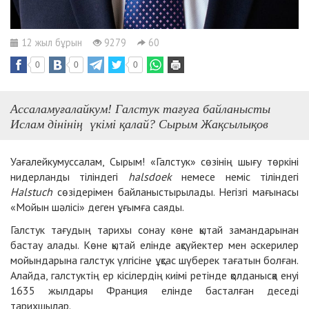
12 жыл бұрын
9279
60
0
0
0
Ассаламуғалайкум! Галстук тағуға байланысты
Ислам дінінің үкімі қалай? Сырым Жақсылықов
Уағалейкумуссалам, Сырым! «Галстук» сөзінің шығу төркіні
нидерланды тіліндегі
halsdoek
немесе неміс тіліндегі
Halstuch
сөзідерімен байланыстырылады. Негізгі мағынасы
«Мойын шәлісі» деген ұғымға саяды.
Галстук тағудың тарихы сонау көне қытай замандарынан
бастау алады. Көне қытай елінде ақсүйектер мен әскерилер
мойындарына галстук үлгісіне ұқсас шүберек тағатын болған.
Алайда, галстуктің ер кісілердің киімі ретінде қолданысқа енуі
1635 жылдары Франция елінде басталған деседі
тарихшылар.