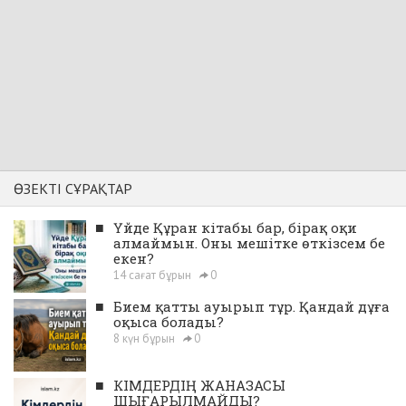
ӨЗЕКТІ СҰРАҚТАР
■
Үйде Құран кітабы бар, бірақ оқи
алмаймын. Оны мешітке өткізсем бе
екен?
14 сағат бұрын
0
■
Бием қатты ауырып тұр. Қандай дұға
оқыса болады?
8 күн бұрын
0
■
КІМДЕРДІҢ ЖАНАЗАСЫ
ШЫҒАРЫЛМАЙДЫ?