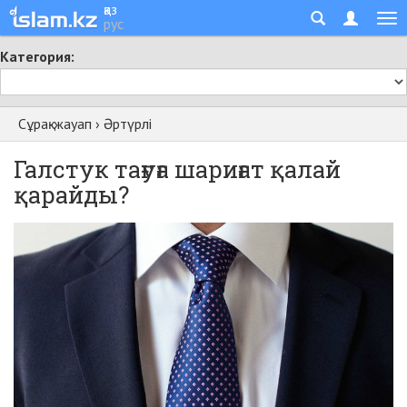
қаз
рус
Категория:
Сұрақ-жауап
›
Әртүрлі
Галстук тағуға шариғат қалай
қарайды?