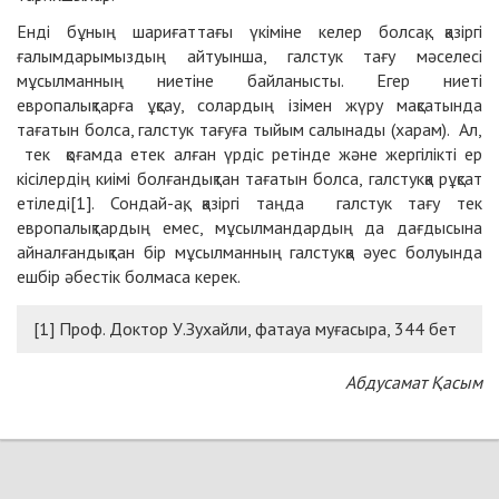
Енді бұның шариғаттағы үкіміне келер болсақ, қазіргі
ғалымдарымыздың айтуынша, галстук тағу мәселесі
мұсылманның ниетіне байланысты. Егер ниеті
европалықтарға ұқсау, солардың ізімен жүру мақсатында
тағатын болса, галстук тағуға тыйым салынады (харам). Ал,
тек қоғамда етек алған үрдіс ретінде және жергілікті ер
кісілердің киімі болғандықтан тағатын болса, галстукқа рұқсат
етіледі[1]. Сондай-ақ, қазіргі таңда галстук тағу тек
европалықтардың емес, мұсылмандардың да дағдысына
айналғандықтан бір мұсылманның галстукқа әуес болуында
ешбір әбестік болмаса керек.
[1] Проф. Доктор У.Зухайли, фатауа муғасыра, 344 бет
Абдусамат Қасым