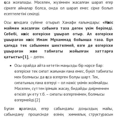
қоса жоғалады. Мәселен, жүзімнен жасалған шарап егер
сіркеге айналар болса, онда ол шарап емес сірке болып
есептелетіні секілді.
Осы қағидаға сүйене отырып Ханафи ғалымдары:
«Нәжіс
маймен жасалған сабынға таза деген үкім беріледі.
Себебі, нәжіс өзгеріске ұшырап отыр. Ал өзгеріске
ұшыраған нәжіс Имам Мұхаммад бойынша таза. Бұл
қағида тек сабынмен шектелмей, өзге де өзгеріске
ұшыраған және табиғаты жойылған заттарға
қатысты»
[1]
, – деген.
Осы орайда айта кететін маңызды бір нәрсе бар:
өзгеріске тек сипат жағынан ғана емес, бүкіл табиғаты
мен болмысы да қоса өзгерген болуы шарт. Тек,
сипатының ғана өзгеруі – ол нәжіс үкімін жоймайды.
Мәселен, сүттен ірімшік жасау, бидайды диірменнен
өткізіп ұн ету т.б. – сипаты өзгергенімен, болмысы
өзгермейді.[2]
Бұған қарағанда, егер сабындағы доңыздың майы,
сабындану процесінде өзінің химиялық структурасын