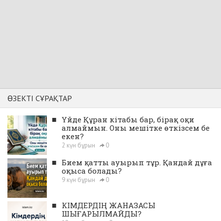
ӨЗЕКТІ СҰРАҚТАР
■
Үйде Құран кітабы бар, бірақ оқи
алмаймын. Оны мешітке өткізсем бе
екен?
2 күн бұрын
0
■
Бием қатты ауырып тұр. Қандай дұға
оқыса болады?
9 күн бұрын
0
■
КІМДЕРДІҢ ЖАНАЗАСЫ
ШЫҒАРЫЛМАЙДЫ?