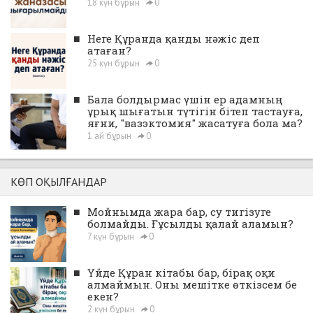
18 күн бұрын
0
■
Неге Құранда қанды нәжіс деп
атаған?
25 күн бұрын
0
■
Бала болдырмас үшін ер адамның
ұрық шығатын түтігін бітеп тастауға,
яғни, "вазэктомия" жасатуға бола ма?
1 ай бұрын
0
КӨП ОҚЫЛҒАНДАР
■
Мойнымда жара бар, су тигізуге
болмайды. Ғұсылды қалай аламын?
7 күн бұрын
0
■
Үйде Құран кітабы бар, бірақ оқи
алмаймын. Оны мешітке өткізсем бе
екен?
2 күн бұрын
0