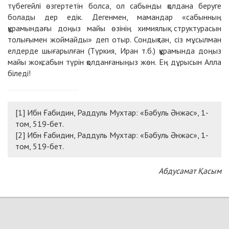
түбегейлі өзгертетін болса, ол сабынды қолдана беруге
болады дер едік. Дегенмен, мамандар «сабынның
құрамындағы доңыз майы өзінің химиялық структурасын
толығымен жоймайды» деп отыр. Сондықтан, сіз мұсылман
елдерде шығарылған (Түркия, Иран т.б.) құрамында доңыз
майы жоқ сабын түрін қолданғаныңыз жөн. Ең дұрысын Алла
біледі!
[1] Ибн Ғабидин, Раддуль Мухтар: «Бәбуль Әнжәс», 1-
том, 519-бет.
[2]
Ибн Ғабидин, Раддуль Мухтар: «Бәбуль Әнжәс», 1-
том, 519-бет.
Абдусамат Қасым