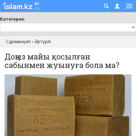
қаз
рус
Категория:
Сұрақ-жауап
›
Әртүрлі
Доңыз майы қосылған
сабынмен жуынуға бола ма?