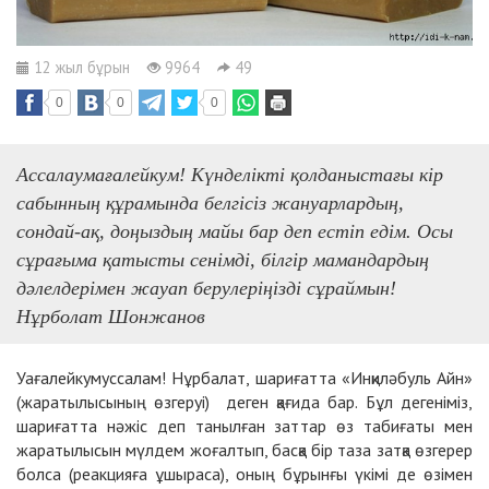
12 жыл бұрын
9964
49
0
0
0
Ассалаумағалейкум! Күнделікті қолданыстағы кір
сабынның құрамында белгісіз жануарлардың,
сондай-ақ, доңыздың майы бар деп естіп едім. Осы
сұрағыма қатысты сенімді, білгір мамандардың
дәлелдерімен жауап берулеріңізді сұраймын!
Нұрболат Шонжанов
Уағалейкумуссалам! Нұрбалат, шариғатта «Инқиләбуль Айн»
(жаратылысының өзгеруі) деген қағида бар. Бұл дегеніміз,
шариғатта нәжіс деп танылған заттар өз табиғаты мен
жаратылысын мүлдем жоғалтып, басқа бір таза затқа өзгерер
болса (реакцияға ұшыраса), оның бұрынғы үкімі де өзімен