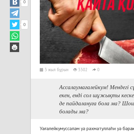
0
0
3 жыл бұрын
3302
0
Ассалаумағалейкум! Мендегі 
екен, енді сол шұжықты кеск
де пайдалануға бола ма? Шош
болады ма?
Уағалейкумуссәләм уә рахматуллаһи уә бәра