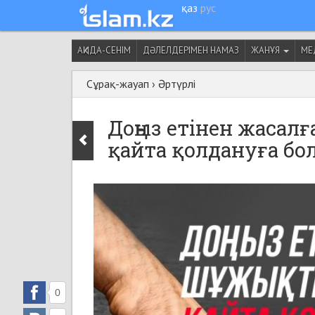
қаз
рус
АҚИДА-СЕНІМ
ДӘЛЕЛДЕРІМЕН НАМАЗ
ЖАНҰЯ
МЕ
Сұрақ-жауап
›
Әртүрлі
Доңыз етінен жаса
қайта қолдануға бо
0