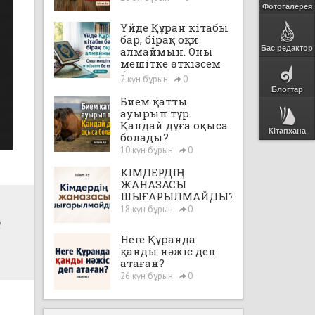
Фотогалерея
Үйде Құран кітабы
бар, бірақ оқи
Бас редактор
алмаймын. Оны
мешітке өткізсем
бе екен?
2 күн бұрын
0
Блогтар
Бием қатты
ауырып тұр.
Қандай дұға оқыса
Кітапхана
болады?
10 күн бұрын
0
КІМДЕРДІҢ
ЖАНАЗАСЫ
ШЫҒАРЫЛМАЙДЫ?
18 күн бұрын
0
н
Неге Құранда
қанды нәжіс деп
атаған?
26 күн бұрын
0