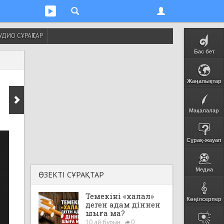
УДИО СҰРАҚТАР
Бас бет
Жаңалықтар
Мақалалар
Сұрақ-жауап
Медиа
ӨЗЕКТІ СҰРАҚТАР
Темекіні «халал»
Көңілсерпер
деген адам діннен
шыға ма?
10 ай бұрын
0