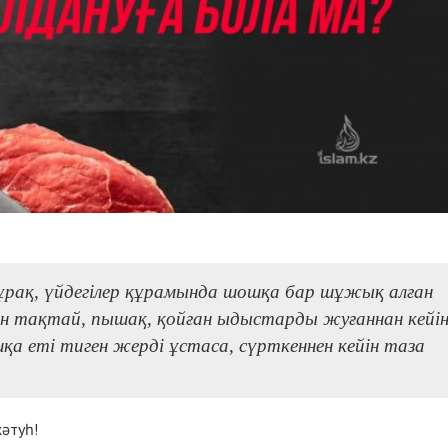
сұрақ, үйдегілер құрамында шошқа бар шұжық алған
ен тақтай, пышақ, қойған ыдыстарды жуғаннан кейі
қа еті тиген жерді ұстаса, сүрткеннен кейін таза
кәтуһ!