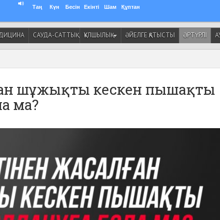
Таң
Күн
Бесін
Екінті
Шам
Құптан
ДИЦИНА
САУДА-САТТЫҚ
ҚҰЛШЫЛЫҚ
ӘЙЕЛГЕ ҚАТЫСТЫ
ӘРТҮРЛІ
А
лған шұжықты кескен пышақты
ла ма?