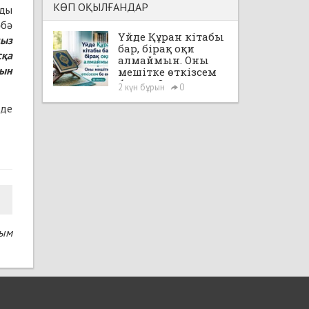
КӨП ОҚЫЛҒАНДАР
рды
әбә
Үйде Құран кітабы
ңыз
бар, бірақ оқи
сқа
алмаймын. Оны
сын
мешітке өткізсем
бе екен?
2 күн бұрын
0
 де
сым