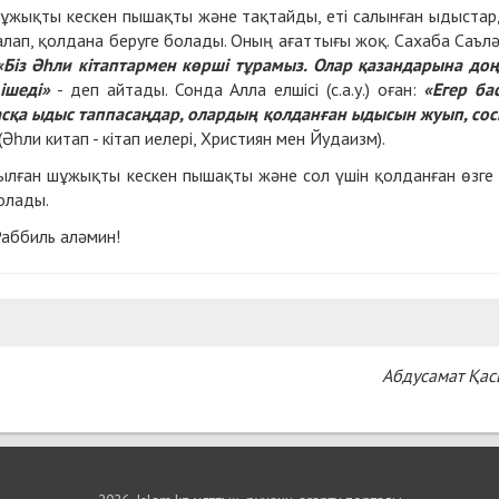
шұжықты кескен пышақты және тақтайды, еті салынған ыдыста
лап, қолдана беруге болады. Оның ағаттығы жоқ. Сахаба Саъл
«Біз Әһли кітаптармен көрші тұрамыз. Олар қазандарына до
 ішеді»
-
деп айтады. Сонда Алла елшісі (с.а.у.) оған:
«Егер ба
басқа ыдыс таппасаңдар, олардың қолданған ыдысын жуып, со
 (Әһли китап - кітап иелері, Християн мен Йудаизм).
ылған шұжықты кескен пышақты және сол үшін қолданған өзге
олады.
Раббиль аләмин!
Абдусамат Қа