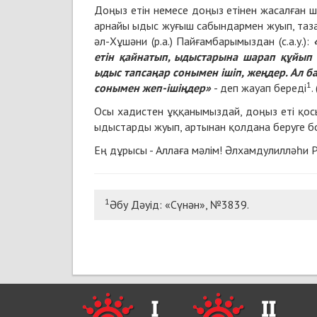
Доңыз етін немесе доңыз етінен жасалған 
арнайы ыдыс жуғыш сабындармен жуып, таза
әл
-
Хұшәни (р.а.) Пайғамбарымыздан (с.а.у.):
етін қайнатып, ыдыстарына шарап құйып
ыдыс тапсаңар сонымен ішіп, жеңдер. Ал 
1
сонымен жеп-ішіңдер»
-
деп жауап береді
.
Осы хадистен ұққанымыздай, доңыз еті қос
ыдыстарды жуып, артынан қолдана беруге б
Ең дұрысы
-
Аллаға мәлім! Әлхамдулилләһи 
1
Әбу Дәуід: «Сүнән», №3839.