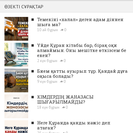
ӨЗЕКТІ СҰРАҚТАР
■
Темекіні «халал» деген адам діннен
шыға ма?
10 ай бұрын
0
■
Үйде Құран кітабы бар, бірақ оқи
алмаймын. Оны мешітке өткізсем бе
екен?
2 күн бұрын
0
■
Бием қатты ауырып тұр. Қандай дұға
оқыса болады?
9 күн бұрын
0
■
КІМДЕРДІҢ ЖАНАЗАСЫ
ШЫҒАРЫЛМАЙДЫ?
18 күн бұрын
0
■
Неге Құранда қанды нәжіс деп
атаған?