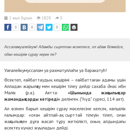
1 жыл бұрын
1828
0
0
0
0
Ассала
му
алейкум!
А
дамды сырттан өсектесе, ол адам білмейсе,
одан кешірім сұрау керек пе?
Уағалейкумуссәләм уә рахматуллаһи уә бәракәтуһ!
Өсектеп, ғайбаттаудың кешірімі – ғайбаттаған адамы үшін
Алладан жарылқау мен кешірім тілеу дейді сахаба Әнәс ибн
Мәлік (р.а.). Аятта:
«Шынында жақсылықтар
жамандықтарды кетіреді»
делінген. ("Һүд" сүресі, 114 аят).
Ал өзінен барып кешірім сұрау мәселесіне келсек, көпшілік
ғалымдар: «оған айтпай-ақ сырттай тілеуін тілеп, оған
жақсылықпен дұға жасап тұру
жеткілікті, оның
алдындағы
өсектеу күнәсі жуылады» дейді.