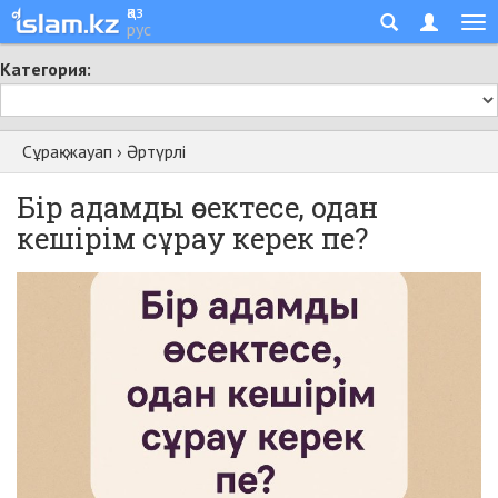
қаз
рус
Категория:
Сұрақ-жауап
›
Әртүрлі
Бір адамды өсектесе, одан
кешірім сұрау керек пе?