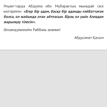
Риуаяттарда Абдулла ибн Мүбәрактың мынадай сөзі
келтірілген:
«Егер бір адам, басқа бір адамды ғайбаттаған
болса, ол жайында оған айтпасын. Бірақ ол үшін Алладан
жарылқау тілесін».
Әлхамдулилләһи Раббиль аләмин!
Абдусамат Қасым