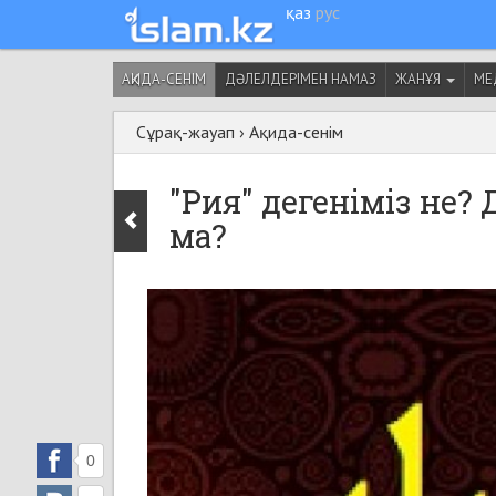
қаз
рус
АҚИДА-СЕНІМ
ДӘЛЕЛДЕРІМЕН НАМАЗ
ЖАНҰЯ
МЕ
Сұрақ-жауап
›
Ақида-сенім
"Рия" дегеніміз не? 
ма?
0