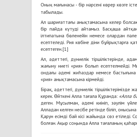
Оның мағынасы - бір нәрсені көрер көзге істе
табылады.
Ал шариғаттағы анықтамасына келер болсақ
бір пайда күтуді айтамыз. Басқаша айтқ
ілтипатына бөленейін немесе олардан пәле
есептеледі. Рия көбіне діни бұйрықтарға қа
есептеген.[1]
Ал, әдеттегі, дүниелік тіршіліктерінде, 
жағыну ниеті «рия» болып есептелмейді. Мы
ондағы әдемі жиһаздар немесе бастығына
«рия» анықтамасына кірмейді.
Бірақ, әдеттегі, дүниелік тіршіліктеріміз
керек. Өйткені Алла тағала Құранда:
«Алла б
деген. Мұсылман, әдемі киініп, зәулім ү
Алладан келген несібе ретінде біліп, онысын
Қарун есімді бай кісі жайында сөз етіледі. 
болған. Ақыр соңында Алла тағаланың қаһар