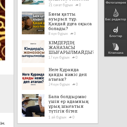
бе екен?
Фотогалерея
21 сағат бұрын
0
Бием қатты
ауырып тұр.
Бас редактор
Қандай дұға оқыса
болады?
8 күн бұрын
0
Блогтар
КІМДЕРДІҢ
ЖАНАЗАСЫ
ШЫҒАРЫЛМАЙДЫ?
Кітапхана
17 күн бұрын
0
Неге Құранда
қанды нәжіс деп
атаған?
24 күн бұрын
0
Бала болдырмас
үшін ер адамның
ұрық шығатын
түтігін бітеп
тастауға, яғни,
1 ай бұрын
0
"вазэктомия"
ім.
жасатуға бола ма?