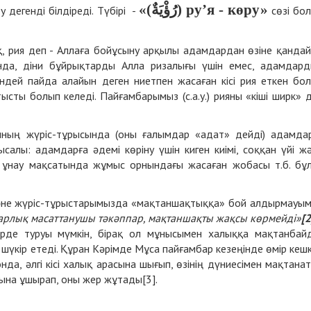
«(رُؤْيَةٌ) ру’я - көру»
у дегенді білдіреді. Түбірі -
сөзі бо
, рия деп - Аллаға бойұсыну арқылы адамдардан өзіне қанда
анда, діни бұйрықтарды Алла ризалығы үшін емес, адамдар
ндей пайда алайын деген ниетпен жасаған кісі рия еткен бо
тысты болып келеді. Пайғамбарымыз (с.а.у.) рияны «кіші ширк» 
адамның жүріс-тұрысында (оны ғалымдар «адат» дейді) адамда
салы: адамдарға әдемі көріну үшін киген киімі, соққан үйі ж
 ұнау мақсатында жұмыс орнындағы жасаған жобасы т.б. бұ
де және жүріс-тұрыстарымызда «мақтаншақтыққа» бой алдырмауы
арлық масаттанушы тәкәппар, мақтаншақты жақсы көрмейді»
[2
йлерде туруы мүмкін, бірақ ол мұнысымен халыққа мақтанбай
а шүкір етеді. Құран Кәрімде Мұса пайғамбар кезеңінде өмір кеш
Сонда, әлгі кісі халық арасына шығып, өзінің дүниесімен мақтана
ына ұшырап, оны жер жұтады[3].