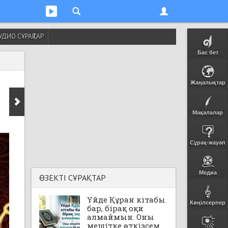
УДИО СҰРАҚТАР
Бас бет
Жаңалықтар
Мақалалар
Сұрақ-жауап
Медиа
ӨЗЕКТІ СҰРАҚТАР
Үйде Құран кітабы
Көңілсерпер
бар, бірақ оқи
алмаймын. Оны
мешітке өткізсем