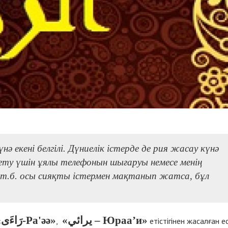
нә екені белгілі. Дүниелік істерде де рия жасау күнә
ту үшін ұялы телефонын шығаруы немесе менің
і т.б. осы сияқты істермен мақтанып жатса, бұл
«يرائي – Юраа’и»
رَاءَى-Ра'әә»
«
,
етістігінен жасалған ес