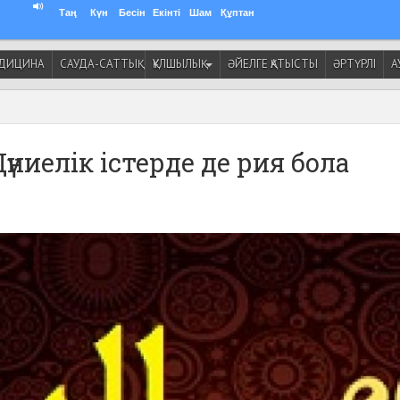
Таң
Күн
Бесін
Екінті
Шам
Құптан
ДИЦИНА
САУДА-САТТЫҚ
ҚҰЛШЫЛЫҚ
ӘЙЕЛГЕ ҚАТЫСТЫ
ӘРТҮРЛІ
А
Дүниелік істерде де рия бола