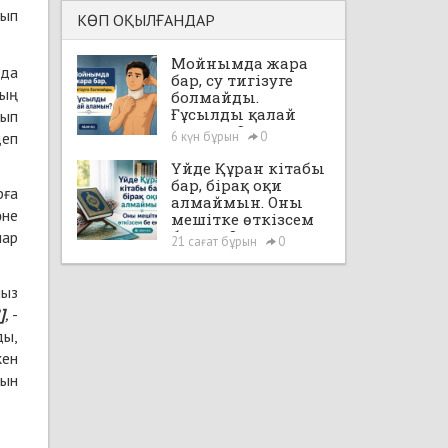
лып
КӨП ОҚЫЛҒАНДАР
Мойнымда жара
йда
бар, су тигізуге
дың
болмайды.
Ғұсылды қалай
лып
аламын?
деп
6 күн бұрын
0
Үйде Құран кітабы
бар, бірақ оқи
рға
алмаймын. Оны
әне
мешітке өткізсем
бе екен?
лар
21 сағат бұрын
0
мыз
]
,
-
ды,
кен
тын