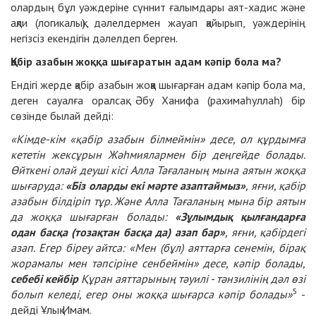
олардың бұл уәждеріне сүннит ғалымдары аят-хадис және
ақли (логикалық) дәлелдермен жауап қайырып, уәждерінің
негізсіз екендігін дәлелдеп берген.
Қабір азабын жоққа шығаратын адам кәпір бола ма?
Ендігі жерде қабір азабын жоққа шығарған адам кәпір бола ма,
деген сауалға оралсақ.
Әбу Ханифа (рахимаһуллаһ) бір
сөзінде былай дейді:
«
Кімде-кім «қабір азабын білмеймін» десе, ол құрдымға
кететін жексұрын Жәһмиялармен бір деңгейде болады.
Өйткені олай деуші кісі Алла Тағаланың мына аятын жоққа
шығар
уда:
«Біз оларды екі мәрте азаптаймыз»
, яғни, қабір
азабы
н білдіріп тұр
. Және Алла Тағаланың мын
а
бір аятын
да жоққа шығарған болады:
«Зұлымдық қылғандарға
одан басқа (тозақтан басқа да) азап бар»
, яғни, қабірдегі
азап.
Егер біреу айтса: «Мен (бұл) аяттарға сенемін, бірақ
жорамалы мен тәпсіріне сенбеймін» десе, кәпір болады,
себебі кейбір
Құран аяттарының тәуилі - тәнзилінің дәл өзі
5
болып келеді, егер оны жоққа шығарса кәпір болады
»
-
дейді Ұлық Имам.