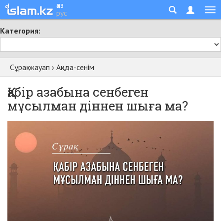
қаз
рус
Категория:
Сұрақ-жауап
›
Ақида-сенім
Қабір азабына сенбеген
мұсылман діннен шыға ма?