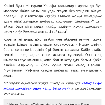
Кейінгі буын Мәтуриди-Ханафи ғалымдары арасында бұл
мәселеге байланысты екі ұдай жауап берілгендігін айтуға
болады. Бір кітаптарда
«қабір азабын жоққа шығарушы
6
адам теріс жолдағы дінбұзар бидғатшы саналады
»
деп
айтса, басқа кітаптарда
«қабір азабын жоққа шығарған
7
адам кәпір болады»
деп кесіп айтады
.
Қорыта айтқанда, қабір азабы мен қабірдегі нығмет және
қабірдің ішінде періштелердің сұрақ сұрауы - Ислам дінінің
басты сенім-негіздерінің бірі болып саналды. Қабір азабы
сенімі – аят, хадис және ижмаға сүйенеді. Оны жоққа
шығарған мұсылманның кәпір болып кету қауіпі басым. Қабір
азабын өтіріксіну – Әһли сунна жолы емес, Жәһмия,
Мұғтәзилия, Рафизия сынды дінбұзар теріс ағымдардың
жолы.
(«Миғраж оқиғасын жоққа шығару» жайында
«Миғражды
жоққа шығарған адам кәпір бола ма?»
атты жазбамызды
оқи аласыз).
1Имам Ағзам: «Фиқһуль Әкбәр». Мулла Алиюл Қари: