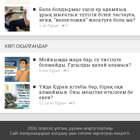
■
Бала болдырмас үшін ер адамның
ұрық шығатын түтігін бітеп тастауға,
яғни, "вазэктомия" жасатуға бола ма?
1 ай бұрын
0
КӨП ОҚЫЛҒАНДАР
■
Мойнымда жара бар, су тигізуге
болмайды. Ғұсылды қалай аламын?
6 күн бұрын
0
■
Үйде Құран кітабы бар, бірақ оқи
алмаймын. Оны мешітке өткізсем бе
екен?
11 сағат бұрын
0
2026, Islam.kz ұлттық, рухани-ағарту порталы
Сайт материалдарын қолдану үшін сілтеме көрсетуіңіз міндетті.