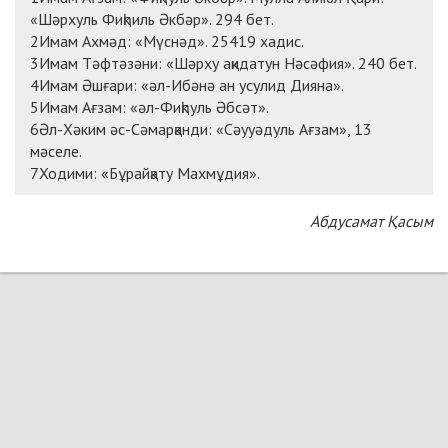
«Шәрхуль Фиқһиль Әкбәр». 294 бет.
2Имам Ахмәд: «Мүснәд». 25419 хадис.
3Имам Тәфтәзәни: «Шәрху ақидатун Нәсәфия». 240 бет.
4Имам Әшғари: «әл-Ибәнә ан усулид Дияна».
5Имам Ағзам: «әл-Фиқһуль Әбсәт».
6Әл-Хәким әс-Сәмарқанди: «Сәууәдуль Ағзам», 13
мәселе.
7Ходими: «Бұрайқату Махмұдия».
Абдусамат Қасым