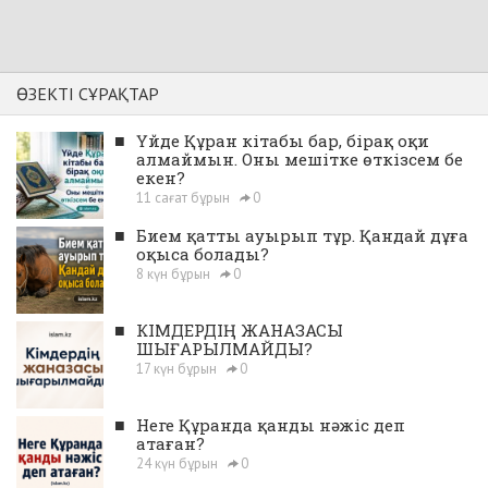
ӨЗЕКТІ СҰРАҚТАР
■
Үйде Құран кітабы бар, бірақ оқи
алмаймын. Оны мешітке өткізсем бе
екен?
11 сағат бұрын
0
■
Бием қатты ауырып тұр. Қандай дұға
оқыса болады?
8 күн бұрын
0
■
КІМДЕРДІҢ ЖАНАЗАСЫ
ШЫҒАРЫЛМАЙДЫ?
17 күн бұрын
0
■
Неге Құранда қанды нәжіс деп
атаған?
24 күн бұрын
0