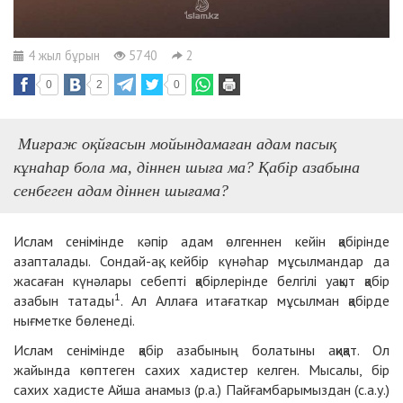
4 жыл бұрын
5740
2
0
2
0
Миғраж оқйғасын мойындамаған адам пасық
кұнаhар бола ма, діннен шыға ма? Қабір азабына
сенбеген адам діннен шығама?
Ислам сенімінде кәпір адам өлгеннен кейін қабірінде
азапталады. Сондай-ақ, кейбір күнәһар мұсылмандар да
жасаған күнәлары себепті қабірлерінде белгілі уақыт қабір
1
азабын татады
. Ал Аллаға итағаткар мұсылман қабірде
нығметке бөленеді.
Ислам сенімінде қабір азабының болатыны ақиқат. Ол
жайында көптеген сахих хадистер келген. Мысалы, бір
сахих хадисте Айша анамыз (р.а.) Пайғамбарымыздан (с.а.у.)