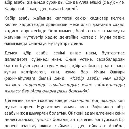
қабір азабы жайында сұрайды. Сонда Алла елшісі (с.а.у.): «Иә.
2
Қабір азабы хақ» - деп жауап береді
.
Қабір азабы жайында көптеген сахих хадистер келген.
Келген хадистердің әрқайсысын жеке алып қарағанда «ахад
хадис» дәрежесінде болғанымен, бәрі топтасып мазмұны
жағынан мүтәуәтір хадис деңгейіне жетеді
, Мұны хадис
3
ғылымында «мағнауи мүтәуәтір» дейді.
Демек, қабір азабы сенімі дінде нақты, бұлтартпас
дәлелдерге сүйенеді екен. Оның үстіне, сахабалардан
бастап бүкіл сүннит ғұламалары қабір азабының растығына
күмән келтірмеген, яғни, ижма бар. Имам Әшғари
(рахимаһуллаһ) былай дейді:
«Қабір азабы мен қабір
нығметі төңірегінде сахабалардың және тәбиғиндердің
4
ижмасы бар (Алла оларға разы болсын)»
.
Дегенмен, сенім мәселелерінде
нақылдан
гөрі,
ақылды
көп
дұрыс көрген Мұғтәзилия ағымы мен Рафизилер қабір
азабын жоққа шығарған болатын. Өйткені адам өлгеннен кейін
денесі жансыз, түйсіксіз болады, ал тірі емес әрі түйсіксіз бір
денені азаптау ақылға сыйымсыз деп ойлаған. Алайда,