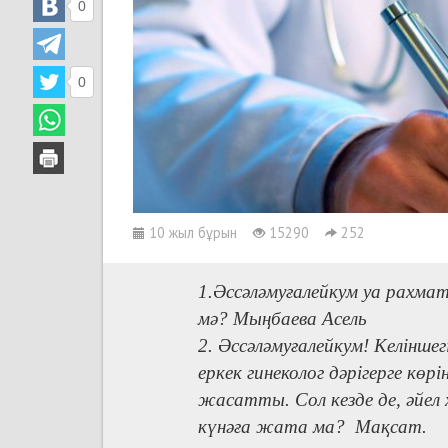
0
0
10 жыл бұрын
15290
252
1.Әссәләмуғалейкум уа рахмат
мә? Мыңбаева Асель
2. Әссәләмуғалейкум! Келінше
еркек гинеколог дәрігерге кө
жасатты. Сол кезде де, әйел
күнәға жата ма? Мақсат.