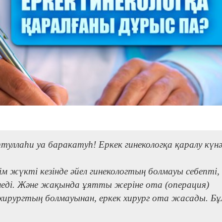
туллаһи уа баракатуһ! Еркек гинекологқа қаралу күн
гім жүкті кезінде әйел гинекологтың болмауы себепті,
рінеді. Және жақында ұятты жеріне ота (операция)
 хирургтың болмауынан, еркек хирург ота жасады. Бұ