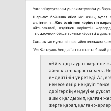
Уағалейкумуссәләм уә рахматуллаһи уә бәра
Шариғат бойынша әйел кісі өзінің әурет 
делінген:
«...Және өздігінен көрінетін жер
айтылғандай, өздігінен көрінетін жерлер
тыс
жерлерін бөгде еркекке көрсетуі дұрыс е
Сондықтан мүмкіндігінше, әйел гинекологқа кө
"Әл-Фәтәуаль Һиндия" атты кітапта былай де
«Әйелдің ғаурат жерінде жа
әйел кісіні қарастырады. Не
емдейтінін үйретеді. Ал, е
немесе өміріне қауіп төнсе
дәрігердің емдеуіне рұқсат
ашық қалдырып, қалған жер
жерге қарап, қалған жерле