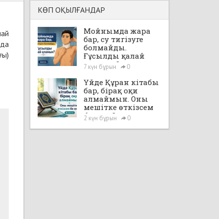
КӨП ОҚЫЛҒАНДАР
Мойнымда жара
лай
бар, су тигізуге
 да
болмайды.
ғы)
Ғұсылды қалай
аламын?
7 күн бұрын
0
Үйде Құран кітабы
бар, бірақ оқи
алмаймын. Оны
мешітке өткізсем
бе екен?
2 күн бұрын
0