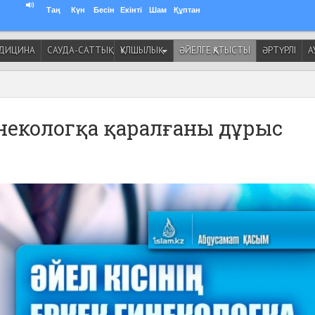
Таң
Күн
Бесін
Екінті
Шам
Құптан
ДИЦИНА
САУДА-САТТЫҚ
ҚҰЛШЫЛЫҚ
ӘЙЕЛГЕ ҚАТЫСТЫ
ӘРТҮРЛІ
А
гинекологқа қаралғаны дұрыс