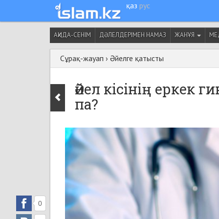
қаз
рус
АҚИДА-СЕНІМ
ДӘЛЕЛДЕРІМЕН НАМАЗ
ЖАНҰЯ
МЕ
Сұрақ-жауап
›
Әйелге қатысты
Әйел кісінің еркек 
па?
0