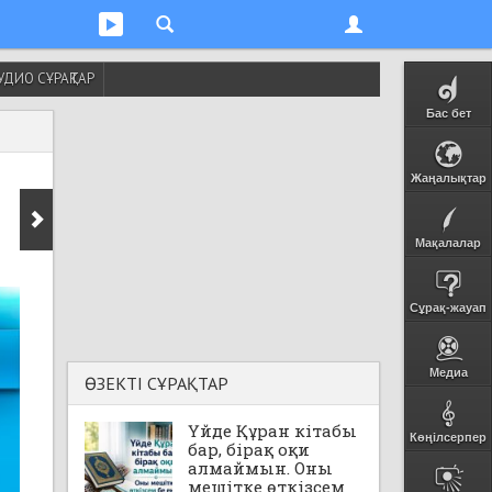
УДИО СҰРАҚТАР
Бас бет
Жаңалықтар
Мақалалар
Сұрақ-жауап
Медиа
ӨЗЕКТІ СҰРАҚТАР
Үйде Құран кітабы
Көңілсерпер
бар, бірақ оқи
алмаймын. Оны
мешітке өткізсем