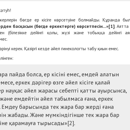
кәтуһ!
жерлерін бөгде ер кісіге көрсетуіне болмайды. Құранда бы
лерден басқасын (бөгде еркектерге) көрсетпесін...»
[1]
. Аятта
ден (
білезікке дейінгі қолы, жүзі және тобыққа дейінгі ая
мес.
рінуі керек. Қазіргі кезде әйел гинекологты табу қиын емес.
лінген:
ра пайда болса, ер кісіні емес, емдей алатын
месе, еркек дәрігер өзге әйел кісіге қалай
гер науқас әйел жарасы себепті қатты ауырсынса,
 және емдейтін әйел табылмаса ғана, еркек
. Емдеу барысында тек жара бар жерді ғана
ін жабады. Және мүмкіндігінше тек жара бар
ріне қарамауға тырысады»[2].