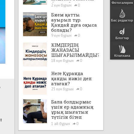
бе екен?
Фотогалерея
2 күн бұрын
0
Бием қатты
ауырып тұр.
Бас редактор
Қандай дұға оқыса
болады?
9 күн бұрын
0
Блогтар
КІМДЕРДІҢ
ЖАНАЗАСЫ
ШЫҒАРЫЛМАЙДЫ?
Кітапхана
18 күн бұрын
0
Неге Құранда
қанды нәжіс деп
атаған?
ә
25 күн бұрын
0
Бала болдырмас
үшін ер адамның
ұрық шығатын
түтігін бітеп
л
тастауға, яғни,
1 ай бұрын
0
"вазэктомия"
жасатуға бола ма?