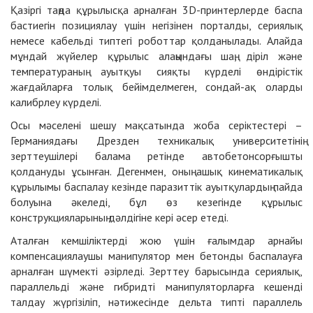
Қазіргі таңда құрылысқа арналған 3D-принтерлерде баспа
бастиегін позициялау үшін негізінен порталды, сериялық
немесе кабельді типтегі роботтар қолданылады. Алайда
мұндай жүйелер құрылыс алаңындағы шаң, діріл және
температураның ауытқуы сияқты күрделі өндірістік
жағдайларға толық бейімделмеген, сондай-ақ оларды
калибрлеу күрделі.
Осы мәселені шешу мақсатында жоба серіктестері –
Германиядағы Дрезден техникалық университетінің
зерттеушілері балама ретінде автобетонсорғышты
қолдануды ұсынған. Дегенмен, оның ашық кинематикалық
құрылымы баспалау кезінде паразиттік ауытқулардың пайда
болуына әкеледі, бұл өз кезегінде құрылыс
конструкцияларының дәлдігіне кері әсер етеді.
Аталған кемшіліктерді жою үшін ғалымдар арнайы
компенсациялаушы манипулятор мен бетонды баспалауға
арналған шүмекті әзірледі. Зерттеу барысында сериялық,
параллельді және гибридті манипуляторларға кешенді
талдау жүргізіліп, нәтижесінде дельта типті параллель