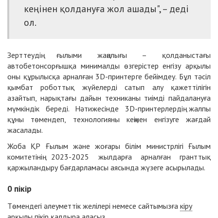
кеңінен қолдануға жол ашады", – деді
ол.
Зерттеудің ғылыми жаңалығы – қолданыстағы
автобетонсорғышқа минималды өзгерістер енгізу арқылы
оны құрылысқа арналған 3D-принтерге бейімдеу. Бұл тәсіл
қымбат роботтық жүйелерді сатып алу қажеттілігін
азайтып, нарықтағы дайын техниканы тиімді пайдалануға
мүмкіндік береді. Нәтижесінде 3D-принтерлердің жалпы
құны төмендеп, технологияны кеңінен енгізуге жағдай
жасалады.
Жоба ҚР Ғылым және жоғары білім министрлігі Ғылым
комитетінің 2023-2025 жылдарға арналған гранттық
қаржыландыру бағдарламасы аясында жүзеге асырылады.
0
пікір
Төмендегі әлеуметтік желілері немесе сайтымызға
кіру
арқылы пікір қалдыра аласыз