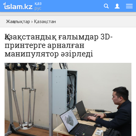
қаз
рус
Жаңалықтар
›
Қазақстан
Қазақстандық ғалымдар 3D-
принтерге арналған
манипулятор әзірледі