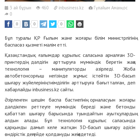
3 ай бұрын
460
inbusiness.kz
Гүлайым Аманқос
0
0
0
0
Бұл туралы ҚР Ғылым және жоғары білім министрлігінің
баспасөз қызметі мәлім етті.
Қазақстандық ғалымдар құрылыс саласына арналған 3D-
принтердің дәлдігін арттыруға мүмкіндік беретін жаңа
технология – манипуляторды әзірледі. Жоба
автобетонсорғыш негізінде жұмыс істейтін 3D-басып
шығару жүйелерінің тиімділігін арттыруға бағытталған, деп
хабарлайды
inbusiness.kz
сайты.
Әзірленген шешім баспа бастиегінің орналасуын жоғары
дәлдікпен реттеуге мүмкіндік береді және бетонды
қабаттап шығару барысында туындайтын ауытқулардың
алдын алады. Бұл технология құрылыс саласында
қарқынды дамып келе жатқан 3D-басып шығару әдісін
өндірістік деңгейде қолдануды жеңілдетеді.