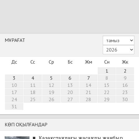
МҰРАҒАТ
Дс
Сс
Ср
Бс
Жм
Сн
Жк
1
2
3
4
5
6
7
8
9
10
11
12
13
14
15
16
17
18
19
20
21
22
23
24
25
26
27
28
29
30
31
КӨП ОҚЫЛҒАНДАР
■
Қазақстандағы жасанды жаңбыр