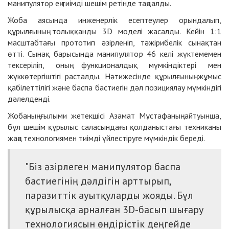
манипулятор ең тиімді шешім ретінде таңдалды.
Жоба аясында инженерлік есептеулер орындалып,
құрылғының толыққанды 3D моделі жасалды. Кейін 1:1
масштабтағы прототип әзірленіп, тәжірибелік сынақтан
өтті. Сынақ барысында манипулятор 46 келі жүктемемен
тексеріліп, оның функционалдық мүмкіндіктері мен
жүккөтергіштігі расталды. Нәтижесінде құрылғының жұмыс
қабілеттілігі және баспа бастиегін дәл позициялау мүмкіндігі
дәлелденді.
Жобаның ғылыми жетекшісі Азамат Мұстафаның айтуынша,
бұл шешім құрылыс саласындағы қолданыстағы техниканы
жаңа технологиямен тиімді үйлестіруге мүмкіндік береді.
"Біз әзірлеген манипулятор баспа
бастиегінің дәлдігін арттырып,
паразиттік ауытқуларды жояды. Бұл
құрылысқа арналған 3D-басып шығару
технологиясын өндірістік деңгейде