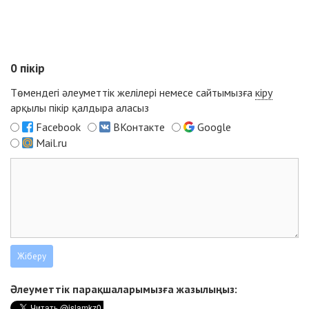
0
пікір
Төмендегі әлеуметтік желілері немесе сайтымызға
кіру
арқылы пікір қалдыра аласыз
Facebook
ВКонтакте
Google
Mail.ru
Әлеуметтік парақшаларымызға жазылыңыз: