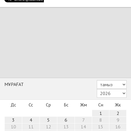
МҰРАҒАТ
Дс
Сс
Ср
Бс
Жм
Сн
Жк
1
2
3
4
5
6
7
8
9
10
11
12
13
14
15
16