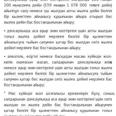
200 мың сомға дейін (539 мыңнан 1 078 000 теңгеге дейін)
айыппұл салу немесе үш жылдан алты жылға дейін белгілі
бір қызметпен айналысу құқығынан айыра отырып бес
жылға дейін бас бостандығынан айыру;
• денсаулыққа аса ауыр зиян келтіргені үшін алты жылдан
тоғыз жылға дейінгі мерзімге белгілі бір қызметпен
айналысуға тыйым салумен қатар бес жылдан сегіз жылға
дейінгі мерзімге бас бостандығынан айыру;
• алкоголь, есірткі немесе басқадан масаю күйінде жол-
көлік оқиғасын жасап, салдарынан денсаулыққа жеңіл
немесе ауыр зиян келтіргені үшін алты жылдан тоғыз жылға
дейінгі мерзімге белгілі бір қызметпен айналысуға тыйым
салумен қатар бес жылдан сегіз жылға дейінгі мерзімге бас
бостандығынан айыру;
* Мас күйінде жол қозғалысы ережелерін бұзу, соның
салдарынан денсаулыққа аса ауыр зиян келтіргені үшін сегіз
жылдан он жылға дейін бас бостандығынан айырумен
қатар белгілі бір қызметпен айналысу құқығынан тоғыз