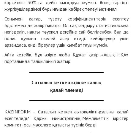
көрсеткіш 30%-ға дейін қысқаруы мүмкін. Яғни, тәртіпті
жүргізушілердің өзі бұрынғыдан көбірек төлеуі ықтимал.
Сонымен қатар, түзету коэффициенттерін есептеу
әдістемесі де жаңартылады. Ол сақтандыру статистикасына
негізделіп, нақты тәуекел деңгейіне сай белгіленбек. Бұл да
полис құнына тікелей әсер етеді: кейбіреулер үшін
арзандаса, енді біреулер үшін қымбаттауы мүмкін.
Айта кетейік, бұл әзірге жоба. Құжат қазір «Ашық НҚА»
порталында талқыланып жатыр.
Сатылып кеткен көлікке салық
қалай төленеді
KAZINFORM – Сатылып кеткен автокөліктің салығы қалай
есептеледі? Қаржы министрлігінің Мемлекеттік кірістер
комитеті осы мәселеге қатысты түсінік берді.