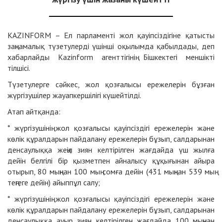
KAZINFORM – Ел парламенті жол қауіпсіздігіне қатысты
заңнамалық түзетулерді үшінші оқылымда қабылдады, деп
хабарлайды Kazinform агенттігінің Бішкектегі меншікті
тілшісі.
Түзетулерге сәйкес, жол қозғалысы ережелерін бұзған
жүргізушілер жауапкершілігі күшейтілді.
Атап айтқанда:
* жүргізушінің жол қозғалысы қауіпсіздігі ережелерін және
көлік құралдарын пайдалану ережелерін бұзып, салдарынан
денсаулыққа жеңіл зиян келтірілген жағдайда үш жылға
дейін белгілі бір қызметпен айналысу құқығынан айыра
отырып, 80 мыңнан 100 мың сомға дейін (431 мыңнан 539 мың
теңгеге дейін) айыппұл салу;
* жүргізушінің жол қозғалысы қауіпсіздігі ережелерін және
көлік құралдарын пайдалану ережелерін бұзып, салдарынан
денсаулыққа ауыр зиян келтірілген жағдайда 100 мыңнан