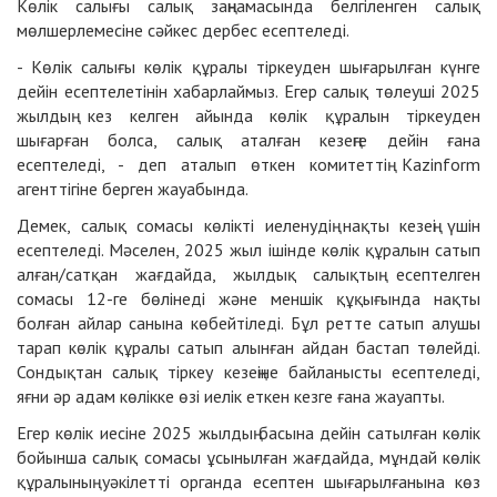
Көлік салығы салық заңнамасында белгіленген салық
мөлшерлемесіне сәйкес дербес есептеледі.
- Көлік салығы көлік құралы тіркеуден шығарылған күнге
дейін есептелетінін хабарлаймыз. Егер салық төлеуші 2025
жылдың кез келген айында көлік құралын тіркеуден
шығарған болса, салық аталған кезеңге дейін ғана
есептеледі, - деп аталып өткен комитеттің Kazinform
агенттігіне берген жауабында.
Демек, салық сомасы көлікті иеленудің нақты кезеңі үшін
есептеледі. Мәселен, 2025 жыл ішінде көлік құралын сатып
алған/сатқан жағдайда, жылдық салықтың есептелген
сомасы 12-ге бөлінеді және меншік құқығында нақты
болған айлар санына көбейтіледі. Бұл ретте сатып алушы
тарап көлік құралы сатып алынған айдан бастап төлейді.
Сондықтан салық тіркеу кезеңіне байланысты есептеледі,
яғни әр адам көлікке өзі иелік еткен кезге ғана жауапты.
Егер көлік иесіне 2025 жылдың басына дейін сатылған көлік
бойынша салық сомасы ұсынылған жағдайда, мұндай көлік
құралының уәкілетті органда есептен шығарылғанына көз