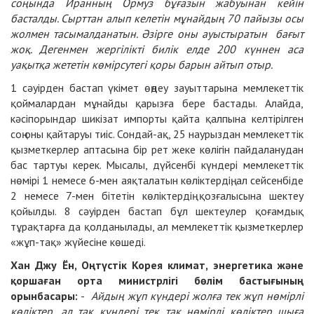
соңында Иранның Ормуз бұғазын жабуынан кейін
басталды. Сырттан алып келетін мұнайдың 70 пайызы осы
жолмен тасымалданатын. Әзірге оны ауыстыратын бағыт
жоқ. Дегенмен жергілікті билік елде 200 күннен аса
уақытқа жететін көмірсутегі қоры барын айтып отыр.
1 сәуірден бастап үкімет өңдеу зауыттарына мемлекеттік
қоймалардан мұнайды қарызға бере бастады. Алайда,
кәсіпорындар шикізат импорты қайта қалпына келтірілген
соң оны қайтаруы тиіс. Сондай-ақ, 25 наурыздан мемлекеттік
қызметкерлер аптасына бір рет жеке көлігін пайдаланудан
бас тартуы керек. Мысалы, дүйсенбі күндері мемлекеттік
нөмірі 1 немесе 6-мен аяқталатын көліктердің, ал сейсенбіде
2 немесе 7-мен бітетін көліктердің қозғалысына шектеу
қойылды. 8 сәуірден бастап бұл шектеулер қоғамдық
тұрақтарға да қолданылады, ал мемлекеттік қызметкерлер
«жұп-тақ» жүйесіне көшеді.
Хан Джу Ён, Оңтүстік Корея климат, энергетика және
қоршаған орта министрлігі бөлім бастығының
орынбасары:
-
Айдың жұп күндері жолға тек жұп нөмірлі
көліктер, ал тақ күндері тек тақ нөмірлі көліктер шыға