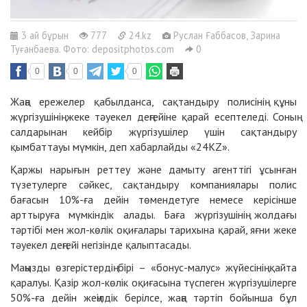
3 ай бұрын
777
24.kz
Руслан Ғаббасов, Зарина
Туғанбаева. Фото: depositphotos.com
0
0
0
0
Жаңа ережелер қабылданса, сақтандыру полисінің құны
жүргізушінің жеке тәуекел деңгейіне қарай есептеледі. Соның
салдарынан кейбір жүргізушілер үшін сақтандыру
қымбаттауы мүмкін, деп хабарлайды «24KZ».
Қаржы нарығын реттеу және дамыту агенттігі ұсынған
түзетулерге сәйкес, сақтандыру компаниялары полис
бағасын 10%-ға дейін төмендетуге немесе керісінше
арттыруға мүмкіндік алады. Баға жүргізушінің жолдағы
тәртібі мен жол-көлік оқиғалары тарихына қарай, яғни жеке
тәуекел деңгейі негізінде қалыптасады.
Маңызды өзгерістердің бірі – «бонус-малус» жүйесінің қайта
қаралуы. Қазір жол-көлік оқиғасына түспеген жүргізушілерге
50%-ға дейін жеңілдік берілсе, жаңа тәртіп бойынша бұл