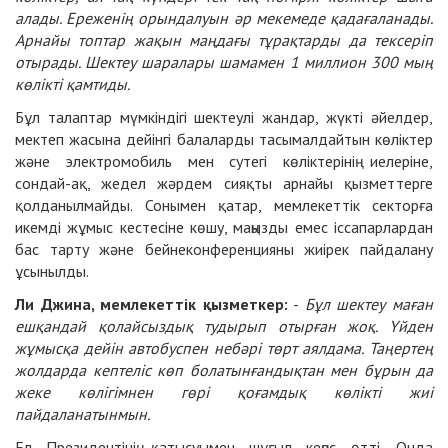
алады. Ереженің орындалуын әр мекемеде қадағаланады.
Арнайы топтар жақын маңдағы тұрақтарды да тексеріп
отырады. Шектеу шаралары шамамен 1 миллион 300 мың
көлікті қамтиды.
Бұл талаптар мүмкіндігі шектеулі жандар, жүкті әйелдер,
мектеп жасына дейінгі балаларды тасымалдайтын көліктер
және электромобиль мен сутегі көліктерінің иелеріне,
сондай-ақ, жедел жәрдем сияқты арнайы қызметтерге
қолданылмайды. Сонымен қатар, мемлекеттік секторға
икемді жұмыс кестесіне көшу, маңызды емес іссапарлардан
бас тарту және бейнеконференцияны жиірек пайдалану
ұсынылды.
Ли Джина, мемлекеттік қызметкер:
-
Бұл шектеу маған
ешқандай қолайсыздық тудырып отырған жоқ. Үйден
жұмысқа дейін автобуспен небәрі төрт аялдама. Таңертең
жолдарда кептеліс көп болатынғандықтан мен бұрын да
жеке көлігімнен гөрі қоғамдық көлікті жиі
пайдаланатынмын.
Ел Президентінің қатысуымен шұғыл кеңес өтті. Онда