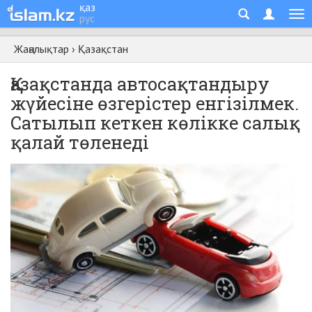
қаз
рус
Жаңалықтар
›
Қазақстан
Қазақстанда автосақтандыру
жүйесіне өзгерістер енгізілмек.
Сатылып кеткен көлікке салық
қалай төленеді