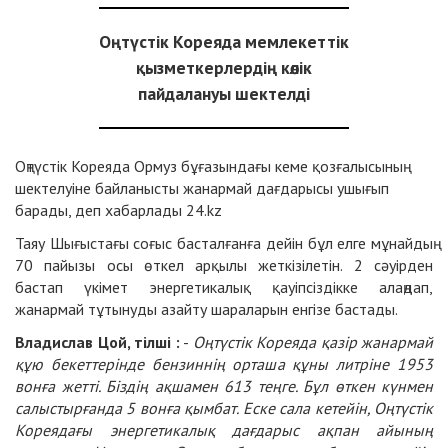
Оңтүстік Кореяда мемлекеттік
қызметкерлердің көлік
пайдалануы шектелді
Оңтүстік Кореяда Ормуз бұғазындағы кеме қозғалысының
шектелуіне байланысты жанармай дағдарысы ушығып
барады, деп хабарлады
24.kz
Таяу Шығыстағы соғыс басталғанға дейін бұл елге мұнайдың
70 пайызы осы өткел арқылы жеткізілетін. 2 сәуірден
бастап үкімет энергетикалық қауіпсіздікке алаңдап,
жанармай тұтынуды азайту шараларын енгізе бастады.
Владислав Цой, тілші :
-
Оңтүстік Кореяда қазір жанармай
құю бекеттерінде бензиннің орташа құны литріне 1953
вонға жетті. Біздің ақшамен 613 теңге. Бұл өткен күнмен
салыстырғанда 5 вонға қымбат. Еске сала кетейін, Оңтүстік
Кореядағы энергетикалық дағдарыс ақпан айының