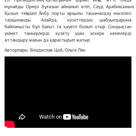
мұнайды Ормуз бұғазын айналып өтіп, Сауд Арабиясының
Қызыл теңіздегі Янбу порты арқылы тасымалдау мәселесі
талқыланды. Алайда, хуситтердің шабуылдарына
байланысты бұл бағыт та қауіпті болып отыр. Сондықтан
үкімет танкерлерді күзету үшін әскери кемелерді
аттандыру жағын да қарастырып жатыр.
Авторлары: Владислав Цой, Ольга Лян