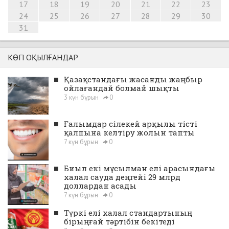
17
18
19
20
21
22
23
24
25
26
27
28
29
30
31
КӨП ОҚЫЛҒАНДАР
■
Қазақстандағы жасанды жаңбыр
ойлағандай болмай шықты
3 күн бұрын
0
■
Ғалымдар сілекей арқылы тісті
қалпына келтіру жолын тапты
7 күн бұрын
0
■
Биыл екі мұсылман елі арасындағы
халал сауда деңгейі 29 млрд
доллардан асады
7 күн бұрын
0
■
Түркі елі халал стандартының
бірыңғай тәртібін бекітеді