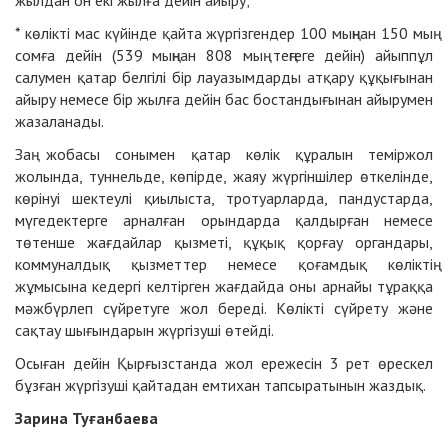
жылдан он екі жылға дейін айыру;
* көлікті мас күйінде қайта жүргізгендер 100 мыңнан 150 мың
сомға дейін (539 мыңнан 808 мың теңгеге дейін) айыппұл
салумен қатар белгілі бір лауазымдарды атқару құқығынан
айыру немесе бір жылға дейін бас бостандығынан айырумен
жазаланады.
Заң жобасы сонымен қатар көлік құралын теміржол
жолында, туннельде, көпірде, жаяу жүргіншілер өткелінде,
көрінуі шектеулі қиылыста, тротуарларда, пандустарда,
мүгедектерге арналған орындарда қалдырған немесе
төтенше жағдайлар қызметі, құқық қорғау органдары,
коммуналдық қызметтер немесе қоғамдық көліктің
жұмысына кедергі келтірген жағдайда оны арнайы тұраққа
мәжбүрлеп сүйретуге жол береді. Көлікті сүйрету және
сақтау шығындарын жүргізуші өтейді.
Осыған дейін Қырғызстанда жол ережесін 3 рет өрескел
бұзған жүргізуші қайтадан емтихан тапсыратынын жаздық.
Зарина Туғанбаева