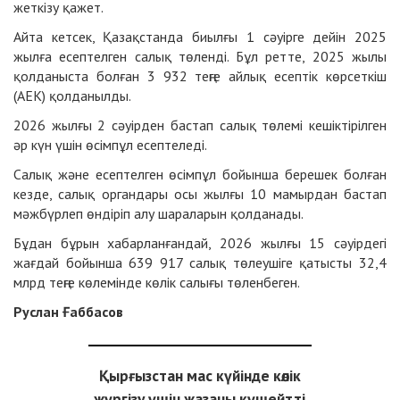
жеткізу қажет.
Айта кетсек, Қазақстанда биылғы 1 сәуірге дейін 2025
жылға есептелген салық төленді. Бұл ретте, 2025 жылы
қолданыста болған 3 932 теңге айлық есептік көрсеткіш
(АЕК) қолданылды.
2026 жылғы 2 сәуірден бастап салық төлемі кешіктірілген
әр күн үшін өсімпұл есептеледі.
Салық және есептелген өсімпұл бойынша берешек болған
кезде, салық органдары осы жылғы 10 мамырдан бастап
мәжбүрлеп өндіріп алу шараларын қолданады.
Бұдан бұрын хабарланғандай, 2026 жылғы 15 сәуірдегі
жағдай бойынша 639 917 салық төлеушіге қатысты 32,4
млрд теңге көлемінде көлік салығы төленбеген.
Руслан Ғаббасов
Қырғызстан мас күйінде көлік
жүргізу үшін жазаны күшейтті