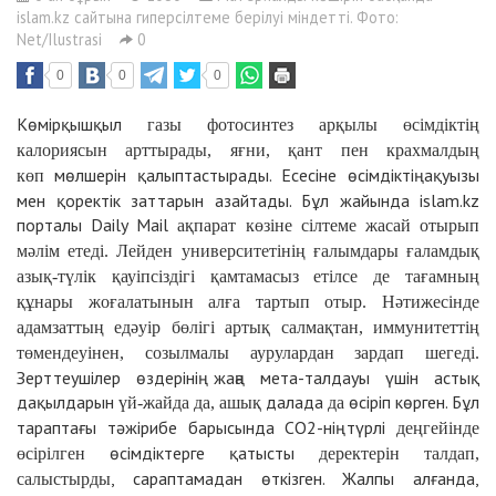
islam.kz сайтына гиперсілтеме берілуі міндетті. Фото:
Net/Ilustrasi
0
0
0
0
Көмірқышқыл
газы фотосинтез арқылы өсімдіктің
калориясын арттырады, яғни, қант пен крахмалдың
мөлшерін қалыптастырады. Есесіне өсімдіктің ақуызы
көп
мен қоректік заттарын азайтады. Бұл жайында islam.kz
порталы Daily Mail
ақпарат көзіне сілтеме жасай отырып
мәлім етеді. Лейден университетінің ғалымдары ғаламдық
азық-түлік қауіпсіздігі қамтамасыз етілсе де тағамның
құнары жоғалатынын алға тартып отыр. Нәтижесінде
адамзаттың едәуір бөлігі артық салмақтан, иммунитеттің
төмендеуінен, созылмалы аурулардан зардап шегеді.
Зерттеушілер өздерінің жаңа мета-талдауы үшін астық
дақылдарын
далада
өсіріп көрген. Бұл
үй-жайда да, ашық
да
тараптағы тәжірибе барысында CO2-нің түрлі
деңгейінде
өсімдіктерге қатысты
өсірілген
деректерін талдап,
, сараптамадан өткізген. Жалпы алғанда,
салыстырды