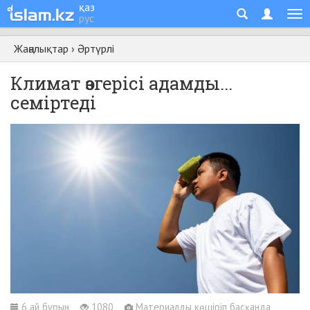
қаз
рус
Жаңалықтар
›
Әртүрлі
Климат өзгерісі адамды...
семіртеді
6 ай бұрын
1080
Материалды көшіріп басқанда