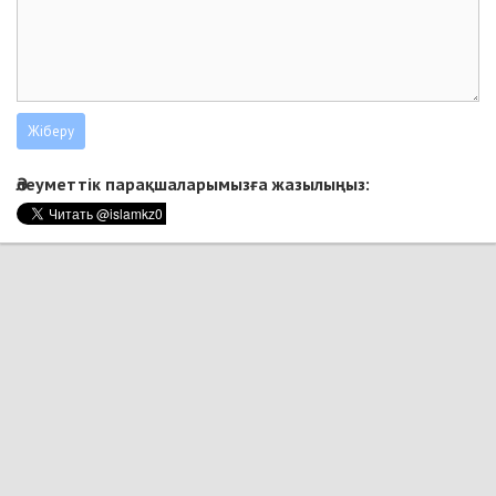
Әлеуметтік парақшаларымызға жазылыңыз: