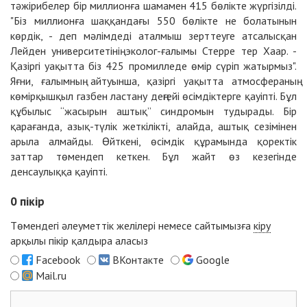
тәжірибелер бір миллионға шамамен 415 бөлікте жүргізілді.
"Біз миллионға шаққандағы 550 бөлікте не болатынын
көрдік, - деп мәлімдеді аталмыш зерттеуге атсалысқан
Лейден университетінің эколог-ғалымы Стерре тер Хаар. -
Қазіргі уақытта біз 425 промилледе өмір сүріп жатырмыз".
Яғни, ғалымның айтуынша, қазіргі уақытта атмосфераның
көмірқышқыл газбен ластану деңгейі өсімдіктерге қауіпті. Бұл
құбылыс “жасырын аштық” синдромын тудырады. Бір
қарағанда, азық-түлік жеткілікті, алайда, аштық сезімінен
арыла алмайды. Өйткені, өсімдік құрамында қоректік
заттар төмендеп кеткен. Бұл жайт өз кезегінде
денсаулыққа қауіпті.
0
пікір
Төмендегі әлеуметтік желілері немесе сайтымызға
кіру
арқылы пікір қалдыра аласыз
Facebook
ВКонтакте
Google
Mail.ru