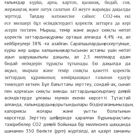
ғалымдар
күріш, арпа, картоп, қызанақ, бидай, соя,
жержаңғақ және латук салатын 43 жеуге жарамды дақылды
Талдау
-нің
зерттеді.
нәтижесіне
сәйкес CO2
екі
есе
мөлшері
бұл өсімдіктердегі қоректік заттарға да кері
ген. Мырыш, темір және ақуыз сияқты негізгі
әсерін тигіз
қоректік заттардың құрамы орташа алғанда 4,4% -ға, ал
кейбіреулері 38% -ға азайған. Сарапшылардың ескертуінше,
күріш жер шары халқының жартысынан астамы үшін негізгі
ауыл шаруашылығы дақылы, ал 2,5 миллиард адам
бидай
. Екі дақылда да
өнімдерін тұрақты тұтынады
ақуыз,
мырыш және темір сияқты қажетті қоректік
заттардың құрамының
көмірқышқыл газынан
едәуір
п кеткен. Бұл бағыттағы зерттеу, сондай-ақ, сынап
төменде
пен қорғасын сияқты зиянды заттардың шоғырлану деңгейі
өсімдіктерде ұлғаюы мүмкін екенін көрсетті. Тұтастай
алғанда, ғалымдардың қорытындылары біздің тағамымыздың
калориясы жоғары және уытты болатынын
көрсетеді. Зерттеу шеңберінде қаралған бұрынырақтағы
тәжірибелер CO2 деңгейі бойынша бір миллионға шаққанда
шамамен 350 бөлікте (ppm) жүргізілді, ал қазіргі заманғы