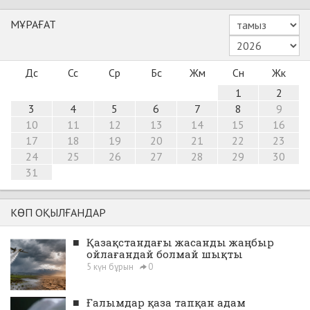
МҰРАҒАТ
Дс
Сс
Ср
Бс
Жм
Сн
Жк
1
2
3
4
5
6
7
8
9
10
11
12
13
14
15
16
17
18
19
20
21
22
23
24
25
26
27
28
29
30
31
КӨП ОҚЫЛҒАНДАР
■
Қазақстандағы жасанды жаңбыр
ойлағандай болмай шықты
5 күн бұрын
0
■
Ғалымдар қаза тапқан адам