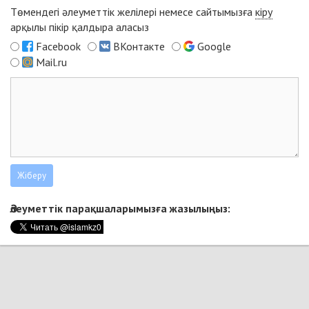
Төмендегі әлеуметтік желілері немесе сайтымызға
кіру
арқылы пікір қалдыра аласыз
Facebook
ВКонтакте
Google
Mail.ru
Әлеуметтік парақшаларымызға жазылыңыз: