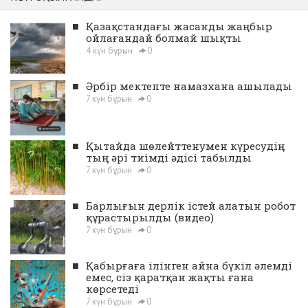
■
Қазақстандағы жасанды жаңбыр
ойлағандай болмай шықты
4 күн бұрын
0
■
Әрбір мектепте намазхана ашылады
7 күн бұрын
0
■
Қытайда шөлейттенумен күресудің
тың әрі тиімді әдісі табылды
7 күн бұрын
0
■
Барлығын дерлік істей алатын робот
құрастырылды (видео)
7 күн бұрын
0
■
Қабырғаға ілінген айна бүкіл әлемді
емес, сіз қаратқан жақты ғана
көрсетеді
7 күн бұрын
0