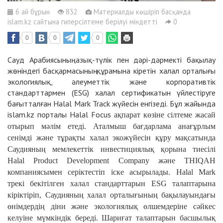
6 ай бұрын
832
Материалды көшіріп басқанда
islam.kz сайтына гиперсілтеме берілуі міндетті
0
0
0
0
Сауд Арабиясының азық-түлік пен дәрі-дәрмекті бақылау
жөніндегі басқармасының құрамына кіретін халал орталығы
экологиялық, әлеуметтік және корпоративтік
стандарттармен (ESG) халал сертификатын үйлестіруге
бағытталған Halal Mark Track жүйесін енгізеді. Бұл жайында
islam.kz порталы Halal Focus
ақпарат көзіне сілтеме жасай
отырып мәлім етеді. Аталмыш бағдарлама анағұрлым
сенімді және тұрақты халал экожүйесін құру мақсатында
Саудияның мемлекеттік инвестициялық қорына тиесілі
Halal Product Development Company және THIQAH
компаниясымен серіктестіп іске асырылады. Halal Mark
трекі бекітілген халал стандарттарын ESG талаптарына
кіріктіріп, Саудияның халал орталығының бақылауындағы
өнімдердің діни және экологиялық өлшемдеріне сәйкес
келуіне мүмкіндік береді. Шариғат талаптарын басшылық