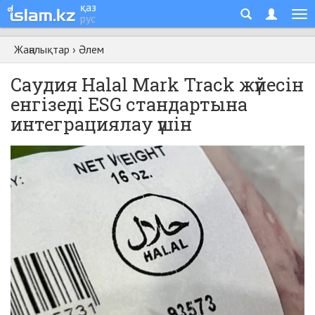
қаз
рус
Жаңалықтар
›
Әлем
Cаудия Halal Mark Track жүйесін
енгізеді ESG стандартына
интеграциялау үшін