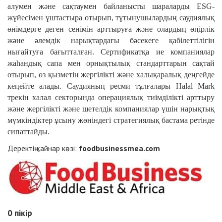
алумен және сақтаумен байланысты шараларды ESG-
жүйесімен ұштастыра отырып, тұтынушылардың саудиялық
өнімдерге деген сенімін арттыруға және олардың өңірлік
және әлемдік нарықтардағы бәсекеге қабілеттілігін
нығайтуға бағытталған. Сертификатқа ие компаниялар
жаһандық сапа мен орнықтылық стандарттарын сақтай
отырып, өз қызметін жергілікті және халықаралық деңгейде
кеңейте алады. Саудияның ресми тұлғалары Halal Mark
трекін халал секторында операциялық тиімділікті арттыру
және жергілікті және шетелдік компаниялар үшін нарықтық
мүмкіндіктер ұсыну жөніндегі стратегиялық бастама ретінде
сипаттайды.
Деректің қайнар көзі:
foodbusinessmea.com
0
пікір