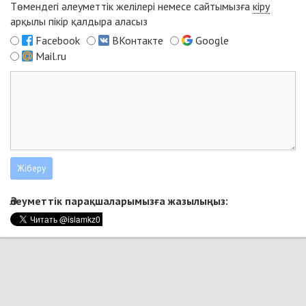
Төмендегі әлеуметтік желілері немесе сайтымызға
кіру
арқылы пікір қалдыра аласыз
Facebook
ВКонтакте
Google
Mail.ru
Әлеуметтік парақшаларымызға жазылыңыз: