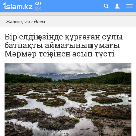
қаз
рус
Жаңалықтар
›
Әлем
Бір елдің өзінде құрғаған сулы-
батпақты аймағының аумағы
Мәрмәр теңізінен асып түсті