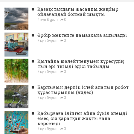
■
Қазақстандағы жасанды жаңбыр
ойлағандай болмай шықты
4 күн бұрын
0
■
Әрбір мектепте намазхана ашылады
7 күн бұрын
0
■
Қытайда шөлейттенумен күресудің
тың әрі тиімді әдісі табылды
7 күн бұрын
0
■
Барлығын дерлік істей алатын робот
құрастырылды (видео)
7 күн бұрын
0
■
Қабырғаға ілінген айна бүкіл әлемді
емес, сіз қаратқан жақты ғана
көрсетеді
7 күн бұрын
0