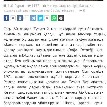
6 ай бұрын
1137
Материалды көшіріп басқанда
islam.kz сайтына гиперсілтеме берілуі міндетті
0
0
0
0
Соңғы 60 жылда Түркия 2 млн гектардай сулы-батпақты
аймағынан айырылып қалды. Бұл шама Мәрмәр теңізінің
көлемінен бір жарым есе үлкен аумаққа тең. Бұл жайында
islam.kz порталы өз кезегінде аталған елдің табиғатта
қорғау жөніндегі қауымдастығына (Doğa Derneği)
жөн
mk-turkey
сайтына сілтеме жасай отырып мәлім
сілтеген
етеді. Бұл құбылысқа жаһандық жылынумен байланысты
құрғақшылық ықпал еткен. Соның салдарынан Түркия жерінің
биологиялық әралуандылығы жұтаң тарқан. Осы орайда
1971 жылы экологиялық жүйені қорғауға бағытталған
Рамсар конвенциясына қосылса да Түркия бұл апаттың
алдын алуға дәрменсіздік танытқанын айта кетпекпіз.
Климат дағдарырысы тек бір елмен немесе бір белдеумен
шектелмейді. Ғаламдық апат.
Табиғатты қорғау жөніндегі
бағдарламалардың үйлестірушісі Шапақ Арслан сулы-