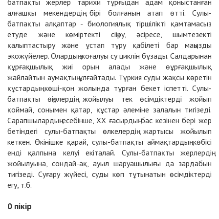
батпақты жерлер тарихи тұрғыдан адам қоныстанған
алғашқы мекендердің бірі болғанын атап өтті. Сулы-
батпақты алқаптар - биологиялық тіршілікті қамтамасыз
етуде және көміртекті сіңіру, әсіресе, шымтезекті
қалыптастыру және ұстап тұру қабілеті бар маңызды
экожүйелер. Олардың жоғалуы су циклін бұзады. Салдарынан
құрғақшылық жиі орын алады және өұрғақшылық
жайлайтын аумақтың ұлғайтады. Түркия суды жақсы көретін
құстардың көші-қон жолында тұрған бекет іспетті. Сулы-
батпақты өңірлердің жойылуы тек өсімдіктерді жойып
қоймай, сонымен қатар, құстар әлеміне залалын тигізеді.
Сарапшылардың есебінше, ХХ ғасырдың бас кезінен бері жер
бетіндегі сулы-батпақты өлкелердің жартысы жойылып
кеткен. Өкінішке қарай, сулы-батпақты аймақтардың көбісі
енді қалпына келуі екіталай. Сулы-батпақты жерлердің
жойылуына, сондай-ақ, ауыл шаруашылығы да зардабын
тигізеді. Суғару жүйесі, суды көп тұтынатын өсімдіктерді
егу, т.б.
0
пікір