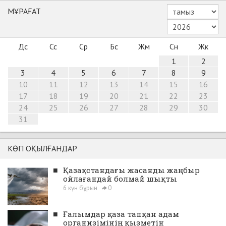
МҰРАҒАТ
Дс
Сс
Ср
Бс
Жм
Сн
Жк
1
2
3
4
5
6
7
8
9
10
11
12
13
14
15
16
17
18
19
20
21
22
23
24
25
26
27
28
29
30
31
КӨП ОҚЫЛҒАНДАР
■
Қазақстандағы жасанды жаңбыр
ойлағандай болмай шықты
6 күн бұрын
0
■
Ғалымдар қаза тапқан адам
организімінің қызметін