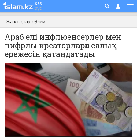
қаз
рус
Жаңалықтар
›
Әлем
Араб елі инфлюенсерлер мен
цифрлы креаторларға салық
ережесін қатаңдатады