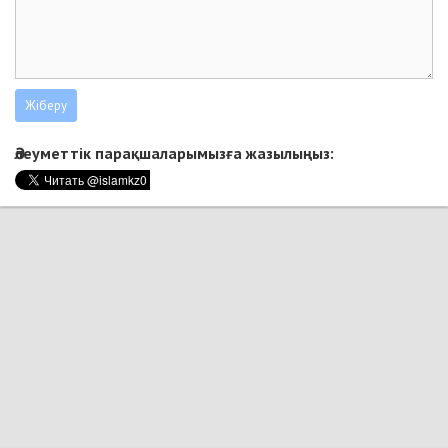
Әлеуметтік парақшаларымызға жазылыңыз: