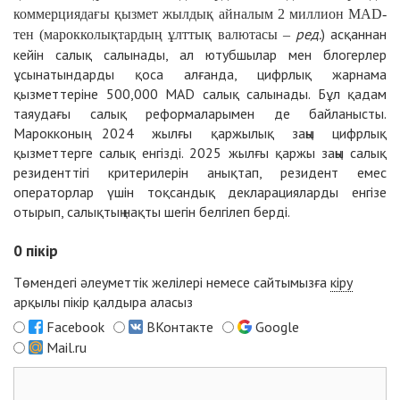
коммерциядағы қызмет жылдық айналым 2 миллион MAD-
ред.
) асқаннан
тен (марокколықтардың ұлттық валютасы –
кейін салық салынады, ал ютубшылар мен блогерлер
ұсынатындарды қоса алғанда, цифрлық жарнама
қызметтеріне 500,000 MAD салық салынады. Бұл қадам
таяудағы салық реформаларымен де байланысты.
Марокконың 2024 жылғы қаржылық заңы цифрлық
қызметтерге салық енгізді. 2025 жылғы қаржы заңы салық
резиденттігі критерилерін анықтап, резидент емес
операторлар үшін тоқсандық декларацияларды енгізе
отырып, салықтың нақты шегін белгілеп берді.
0
пікір
Төмендегі әлеуметтік желілері немесе сайтымызға
кіру
арқылы пікір қалдыра аласыз
Facebook
ВКонтакте
Google
Mail.ru