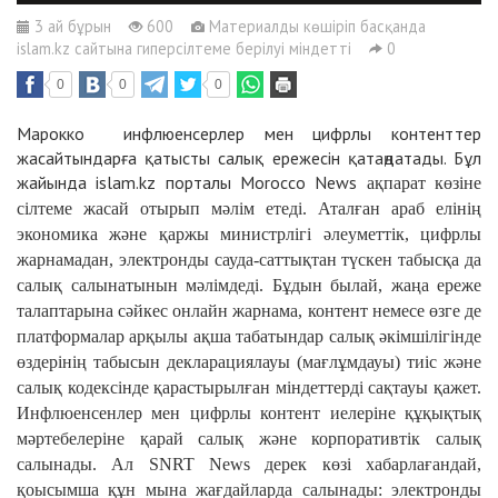
3 ай бұрын
600
Материалды көшіріп басқанда
islam.kz сайтына гиперсілтеме берілуі міндетті
0
0
0
0
Марокко инфлюенсерлер мен цифрлы контенттер
жасайтындарға қатысты салық ережесін қатаңдатады. Бұл
жайында islam.kz порталы Morocco News
ақпарат көзіне
сілтеме жасай отырып мәлім етеді. Аталған араб елінің
экономика және қаржы министрлігі әлеуметтік, цифрлы
жарнамадан, электронды сауда-саттықтан түскен табысқа да
салық салынатынын мәлімдеді. Бұдын былай, жаңа ереже
талаптарына сәйкес онлайн жарнама, контент немесе өзге де
платформалар арқылы ақша табатындар салық әкімшілігінде
өздерінің табысын декларациялауы (мағлұмдауы) тиіс және
салық кодексінде қарастырылған міндеттерді сақтауы қажет.
Инфлюенсенлер мен цифрлы контент иелеріне құқықтық
мәртебелеріне қарай салық және корпоративтік салық
салынады. Ал SNRT News дерек көзі хабарлағандай,
қоысымша құн мына жағдайларда салынады: электронды