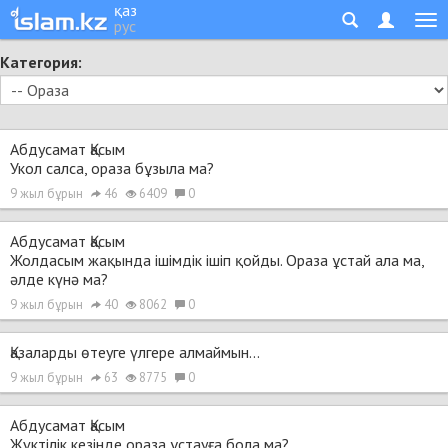
қаз
рус
Категория:
Абдусамат Қасым
Укол салса, ораза бұзыла ма?
9 жыл бұрын
46
6409
0
Абдусамат Қасым
Жолдасым жақында ішімдік ішіп қойды. Ораза ұстай ала ма,
әлде күнә ма?
9 жыл бұрын
40
8062
0
Қазаларды өтеуге үлгере алмаймын...
9 жыл бұрын
63
8775
0
Абдусамат Қасым
Жүктілік кезінде ораза ұстауға бола ма?