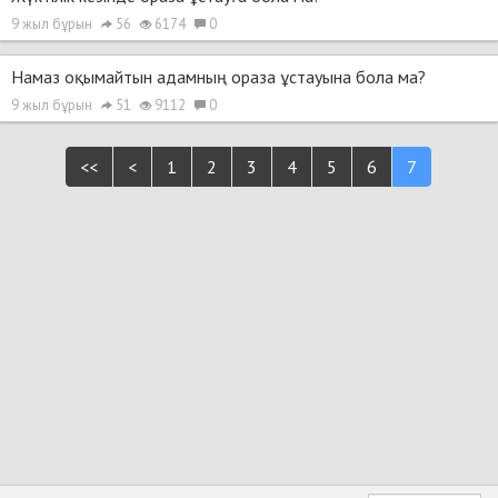
9 жыл бұрын
56
6174
0
Намаз оқымайтын адамның ораза ұстауына бола ма?
9 жыл бұрын
51
9112
0
<<
<
1
2
3
4
5
6
7