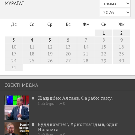
МҰРАҒАТ
Дс
Сс
Ср
Бс
Жм
Сн
Жк
1
2
3
4
5
6
7
8
9
10
11
12
13
14
15
16
17
18
19
20
21
22
23
24
25
26
27
28
29
30
31
ӨЗЕКТІ МЕДИА
■
Жақыпбек Алтаев. Фараби тану.
1 ай бұрын
0
■
Буддизмнен, Христиандыққа, одан
Исламға
2 ай бұрын
0