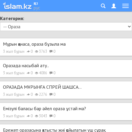
қаз
рус
Категория:
Мұрын қанаса, ораза бұзыла ма
3 жыл бұрын
0
3763
0
Оразада насыбай ату..
3 жыл бұрын
0
4086
0
ОРАЗАДА МҰРЫНҒА СПРЕЙ ШАШСА...
3 жыл бұрын
0
2276
0
Емізулі баласы бар әйел ораза ұстай ма?
3 жыл бұрын
0
3043
0
Ережеп оразасына қатысты жиі қойылатын үш сұрақ