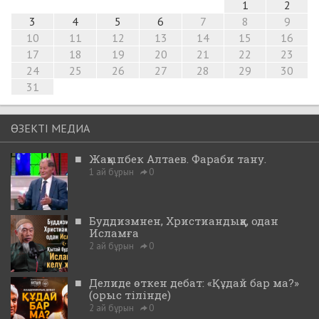
1
2
3
4
5
6
7
8
9
10
11
12
13
14
15
16
17
18
19
20
21
22
23
24
25
26
27
28
29
30
31
ӨЗЕКТІ МЕДИА
■
Жақыпбек Алтаев. Фараби тану.
1 ай бұрын
0
■
Буддизмнен, Христиандыққа, одан
Исламға
2 ай бұрын
0
■
Делиде өткен дебат: «Құдай бар ма?»
(орыс тілінде)
2 ай бұрын
0