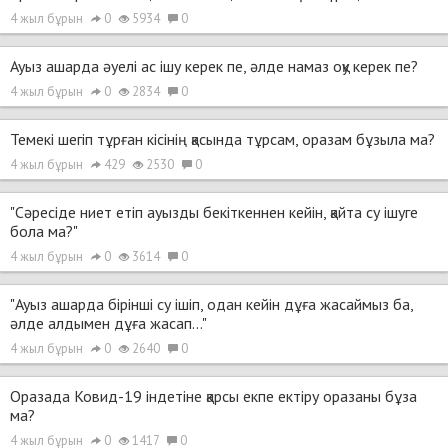
4 жыл бұрын
0
5934
0
Ауыз ашарда әуелі ас ішу керек пе, әлде намаз оқу керек пе?
4 жыл бұрын
0
2834
0
Темекі шегіп тұрған кісінің қасында тұрсам, оразам бұзыла ма?
4 жыл бұрын
429
2530
0
"Сәресіде ниет етіп ауызды бекіткеннен кейін, қайта су ішуге
бола ма?"
4 жыл бұрын
0
3614
0
"Ауыз ашарда бірінші су ішіп, одан кейін дұға жасаймыз ба,
әлде алдымен дұға жасап..."
4 жыл бұрын
0
2640
0
Оразада Ковид-19 індетіне қарсы екпе ектіру оразаны бұза
ма?
4 жыл бұрын
0
1417
0