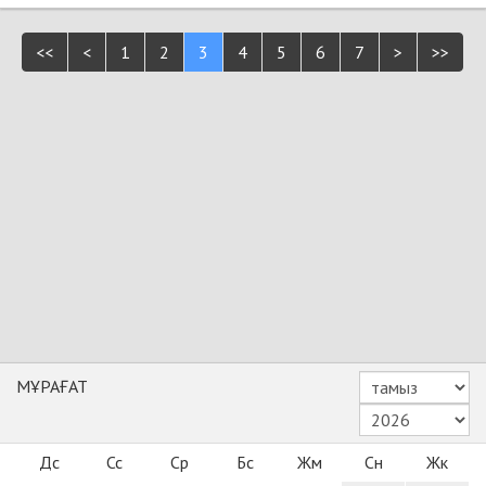
<<
<
1
2
3
4
5
6
7
>
>>
МҰРАҒАТ
Дс
Сс
Ср
Бс
Жм
Сн
Жк