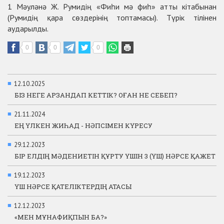
1 Мәуләнә Ж. Румидің «Фиһи мә фиһ» атты кітабынан
(Румидің қара сөздерінің топтамасы). Түрік тілінен
аударылды.
0
0
0
■
12.10.2025
БІЗ НЕГЕ АРЗАНДАП КЕТТІК? ОҒАН НЕ СЕБЕП?
■
21.11.2024
ЕҢ ҮЛКЕН ЖИҺАД - НӘПСІМЕН КҮРЕСУ
■
29.12.2023
БІР ЕЛДІҢ МӘДЕНИЕТІН ҚҰРТУ ҮШІН 3 (ҮШ) НӘРСЕ ҚАЖЕТ
■
19.12.2023
ҮШ НӘРСЕ ҚАТЕЛІКТЕРДІҢ АТАСЫ
■
12.12.2023
«МЕН МҰНАФИҚПЫН БА?»