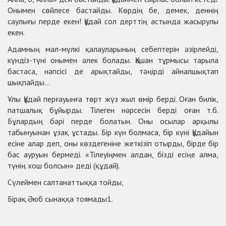
Онымен сөйлесе бастайды. Көрдің бе, демек, деннің
саулығы перде екен! Құдай сол дерттің астында жасырулы
екен.
Адамның мал-мүлкі қалауларының себептерін әзірлейді,
күндіз-түні онымен әлек болады. Қашан тұрмысы тарыла
бастаса, нәпсісі де арықтайды, тәңірді айналшықтап
шықпайды...
Ұлы Құдай перғауынға төрт жүз жыл өмір берді. Оған билік,
патшалық бұйырды. Тілеген нәрсесін берді оған т.б.
Бұлардың бәрі перде болатын. Оны осылар арқылы
табынуынан ұзақ ұстады. Бір күн болмаса, бір күні Құдайын
есіне алар деп, оны көздегеніне жеткізіп отырды, бірде бір
бас ауруын бермеді. «Тілеуіңмен алдан, бізді есіңе алма,
түнің хош болсын» деді (құдай).
Сүлеймен салтанаттыққа тойды,
Бірақ Әюб сынаққа тоямады1.