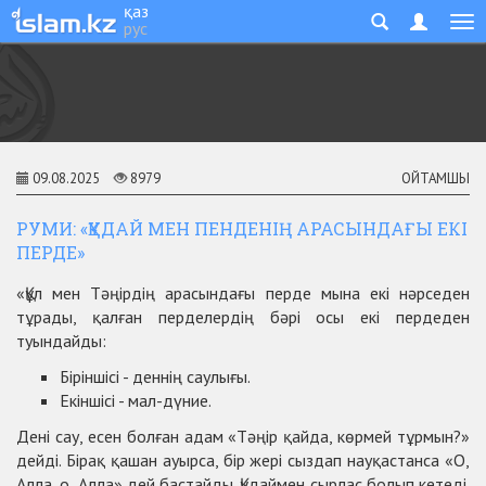
қаз
рус
09.08.2025
8979
ОЙТАМШЫ
РУМИ: «ҚҰДАЙ МЕН ПЕНДЕНІҢ АРАСЫНДАҒЫ ЕКІ
ПЕРДЕ»
«Құл мен Тәңірдің арасындағы перде мына екі нәрседен
тұрады, қалған перделердің бәрі осы екі пердеден
туындайды:
Біріншісі - деннің саулығы.
Екіншісі - мал-дүние.
Дені сау, есен болған адам «Тәңір қайда, көрмей тұрмын?»
дейді. Бірақ қашан ауырса, бір жері сыздап науқастанса «О,
Алла, о, Алла» дей бастайды. Құдаймен сырлас болып кетеді.