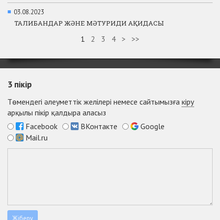
■
03.08.2023
ТАЛИБАНДАР ЖӘНЕ МӘТУРИДИ АҚИДАСЫ
1
2
3
4
>
>>
3
пікір
Төмендегі әлеуметтік желілері немесе сайтымызға
кіру
арқылы пікір қалдыра аласыз
Facebook
ВКонтакте
Google
Mail.ru