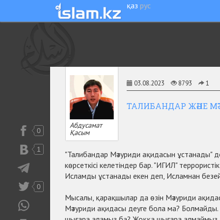
қаз
рус
03.08.2023
8793
1
ТАЛИБАНДАР ЖӘНЕ М
Абдусамат
0
Қасым
1
"Талибандар Мәтуриди ақидасын ұстанады" д
көрсеткісі келетіндер бар. "ИГИЛ" террорист
Исламды ұстанады екен деп, Исламнан безей
0
Мысалы, қарақшылар да өзін Мәтуриди ақида
Мәтуриди ақидасы деуге бола ма? Болмайды.
шығара аламыз ба? Жоққа шығара алмаймыз.