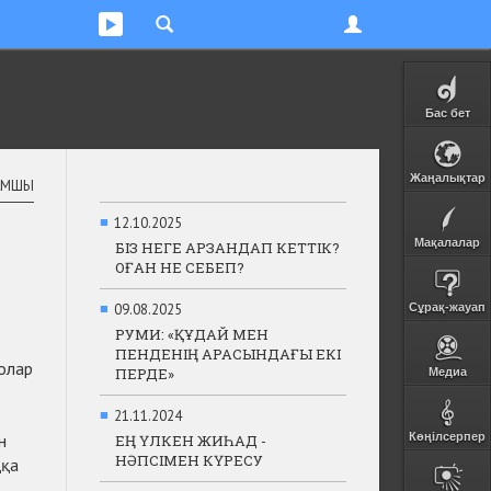
Бас бет
Жаңалықтар
АМШЫ
■
12.10.2025
Мақалалар
БІЗ НЕГЕ АРЗАНДАП КЕТТІК?
ОҒАН НЕ СЕБЕП?
■
09.08.2025
Сұрақ-жауап
РУМИ: «ҚҰДАЙ МЕН
ПЕНДЕНІҢ АРАСЫНДАҒЫ ЕКІ
 олар
ПЕРДЕ»
Медиа
■
21.11.2024
н
Көңілсерпер
ЕҢ ҮЛКЕН ЖИҺАД -
НӘПСІМЕН КҮРЕСУ
ққа