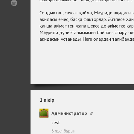
Сондықтан, саясат қайда, Мәтуриди ақидасы 
ақидасы емес, басқа факторлар. Әйтпесе Хан
қанша өкіметтен жапа шексе де өкіметке қа
Мәтуриди дүниетанымымен байланыстыру - к
ақидасын ұстанады. Неге олардан талибанд
1
пікір
Администратор
test
3 жыл бұрын