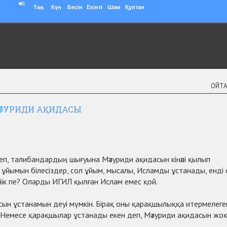
Таң
Күн
Бесін
Екінті
Шам
Құптан
ОЙТ
ӘТУРИДИ АҚИДАСЫ
еп, талибандардың шығуына Мәтуриди ақидасын кінәлі қылып
ік ұйымын білесіздер, сол ұйым, мысалы, Исламды ұстанады, енді
ік пе? Оларды ИГИЛ қылған Ислам емес қой.
сын ұстанамын деуі мүмкін. Бірақ оны қарақшылыққа итермелеге
 Немесе қарақшылар ұстанады екен деп, Мәтуриди ақидасын жо