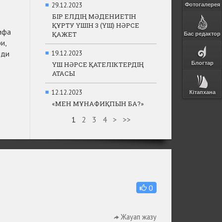
■
29.12.2023
Фотогалерея
БІР ЕЛДІҢ МӘДЕНИЕТІН
ҚҰРТУ ҮШІН 3 (ҮШ) НӘРСЕ
ифа
ҚАЖЕТ
Бас редактор
и,
иди
■
19.12.2023
ҮШ НӘРСЕ ҚАТЕЛІКТЕРДІҢ
Блогтар
АТАСЫ
■
12.12.2023
Кітапхана
«МЕН МҰНАФИҚПЫН БА?»
1
2
3
4
>
>>
0
Жауап жазу