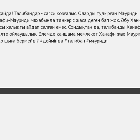
қайда! Талибандар - саяси қозғалыс. Оларды тудырған Мәтуриди
афи-Мәтуриди мәзхабында төңкеріс жаса деген бап жоқ. Әбу Хан
рсы халықты айдап салған емес. Сондықтан да, талибанды Ханаф
елте ойлаушылық. Әлемде қаншама мемлекет Ханафи және Мәтур
ар шыға бермейді?
#деймінда
#талибан
#мәтуриди