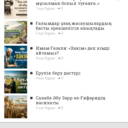
мұсылман болып туғанға..»
7 күн бұрын
0
■
Ғалымдар ұзақ жасаушылардың
басты ерекшелігін анықтады
3 күн бұрын
0
■
Имам Ғазали: «Хәкім» деп кімді
айтамыз?
4 күн бұрын
0
■
Ерулік беру дәстүрі
4 күн бұрын
0
■
Сахаба Әбу Зәрр әл-Ғифәридің
насихаты
2 күн бұрын
0