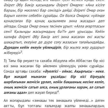
Әзірет Әбу Бәкір қасындағы Әзіреті Омарға: «Ана кісіге
баршы, бір мәселесі бар секілді» дейді. Әзіреті Омар оған
барып келген себебін сұрайды. Ол болса Омарға: «үйімде
қонақтаған бір қонақ қызыммен зина жасады» деп
айтады. Сонда Омар оның төсінен ұрып: «Алла ағартпасын
сені! Қызыңды жасырмадың ба?!» деп ұрысады. Кейін
халифа Әзіреті Әбу Бәкір әлгі зина жасаған екі жасты
шақыртып, екеуіне де дүре соғу жазасын тағайындайды.
Дүреден кейін екеуін үйлендіріп
, бір жылға жер аударып
3
жібереді»
.
3) Тағы бір риуаятта сахаба Абдулла ибн Аббастан бір кісі
өзі зина жасаған бір әйелмен үйленудің үкімін сұрайды.
Сонда артақты сахаба:
«Әуелгісі - ойнас. Ақырғысы - неке.
Бұл жағдай мынаған ұқсайды: бір кісі біреудің
шарбағынан жемісін ұрлап, кейін бақшаның иесіне келіп,
оның жемісін сатып алса, оның ұрлағаны харам, ал сатып
4
алғаны адал»
деп жауап береді
.
Ал жоғарыдағы «зинашы тек зинашыға үйленеді...» деген
аятты, бұл топтағы ғалымдар жалпы зинашылардың