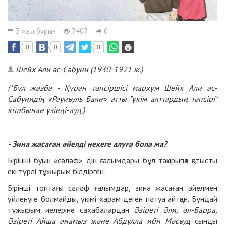
3 жыл бұрын
7407
0
0
0
0
Шейх Али ас-Сабуни (1930-1921 ж.)
(*Бұл жазба - Құран тәпсіршісі мархұм Шейх Али ас-
Сабунидің «Рауиъуль Баян» атты "үкім аяттардың тәпсірі"
кітабынан үзінді-ауд.)
- Зина жасаған әйелді некеге алуға бола ма?
Бірінші буын «сәләф» дін ғалымдары бұл тақырыпқа қатысты
екі түрлі тұжырым білдірген:
Бірінші топтағы сәләф ғалымдар, зина жасаған әйелмен
үйленуге болмайды, үкімі харам деген пәтуа айтқан. Бұндай
тұжырым иелеріне сахабалардан
Әзіреті Әли, әл-Барра,
Әзіреті Айша анамыз және Абдулла ибн Мәсъуд
сынды