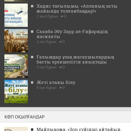
■
Хадис тағылымы: «Алланың заты
жайында толғанбаңдар!»
2 жыл бұрын
0
■
Сахаба Әбу Зәрр әл-Ғифәридің
насихаты
2 күн бұрын
0
■
Ғалымдар ұзақ жасаушылардың
басты ерекшелігін анықтады
3 күн бұрын
0
■
Жеті атаны білу
8 күн бұрын
0
КӨП ОҚЫЛҒАНДАР
■
Майлықожа: «Зор сүйінші айтайын,