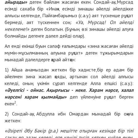
айырады»
деген байлам жасаған екен. Сондай-ақ, Мүрсәд
есімді сахаба бір «Инақ» есімді зинашы әйелді әйелдікке
алғысы келгенде, Пайғамбарымыз (с.а.у.) аят түскенше рұқсат
бермеді, аят түскеннен соң:
«Уа, Мүрсәд! Ол әйелді
некелеме!»
деген болатын. (Бұның өзі зинашы әйелді алуға
болмайды дегенге дәлел дейді олар).
Ал енді екінші буын сәләф ғалымдары «зина жасаған әйелді
мүмін-мұсылманның алуына рұқсат» деген тұжырымдарын
мынадай дәлелдерге қарай айтқан:
1) Айша анамыздан жеткен бір хадисте,бір ер адам бір
әйелмен зина жасап қояды, артынан сол әйелді алғысы
келеді, оның үкімін сұрап келгенде Алла елшісі (с.а.у.):
«Әуелгісі - ойнас. Ақырғысы - неке. Харам нәрсе, халал
нәрсені харам қылмайды»
деп үйленуіне рұқсат берген
2
екен
.
2) Сондай-ақ, Абдулла ибн Омардан мынадай бір оқиға
жеткен:
«Әзіреті Әбу Бәкір (р.а.) мешітте отырған кезінде бір тілі
сақау ер адам келеді, өте көңілі түсіп кеткен күйде екен.