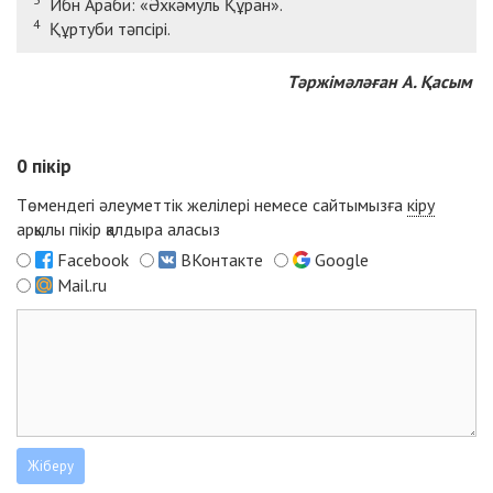
Ибн Араби: «Әхкәмуль Құран».
4
Құртуби тәпсірі.
Тәржімәләған А. Қасым
0
пікір
Төмендегі әлеуметтік желілері немесе сайтымызға
кіру
арқылы пікір қалдыра аласыз
Facebook
ВКонтакте
Google
Mail.ru