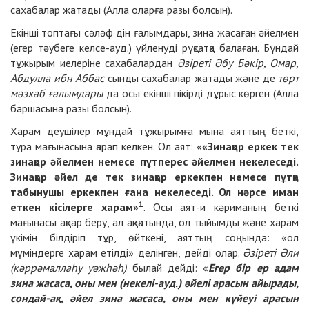
сахабалар жатады (Алла оларға разы болсын).
Екінші топтағы сәләф дін ғалымдары, зина жасаған әйелмен
(егер тәубеге келсе-ауд.) үйленуді рұқсатқа балаған. Бұндай
тұжырым иелеріне сахабалардан
Әзіреті Әбу Бәкір, Омар,
Абдулла ибн Аббас
сынды сахабалар жатады және де
төрт
мәзхаб ғалымдары
да осы екінші пікірді дұрыс көрген (Алла
баршасына разы болсын).
Харам деушілер мұндай тұжырымға мына аяттың беткі,
тура мағынасына қарап келкен. Ол аят: «
«Зинақор еркек тек
зинақор әйелмен немесе пұтперес әйелмен некелеседі.
Зинақор әйел де тек зинақор еркекпен немесе пұтқа
табынушы еркекпен ғана некелеседі. Ол нәрсе иман
1
еткен кісілерге харам»
. Осы аят-и кәриманың беткі
мағынасы ақпар беру, ал ақиқатында, ол тыйымды және харам
үкімін білдіріп тұр, өйткені, аяттың соңында: «ол
мүміндерге харам етілді» делінген, дейді олар.
Әзіреті Әли
(кәррәмаллаһу уәжһәһ)
былай дейді: «
Егер бір ер адам
зина жасаса, оны мен (некелі-ауд.) әйелі арасын айырады,
сондай-ақ, әйел зина жасаса, оны мен күйеуі арасын