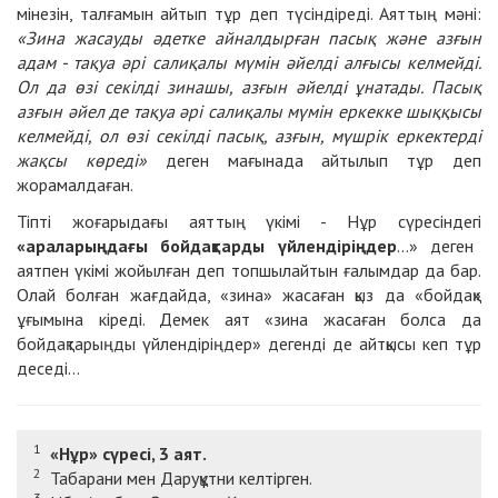
мінезін, талғамын айтып тұр деп түсіндіреді. Аяттың мәні:
«Зина жасауды әдетке айналдырған пасық және азғын
адам - тақуа әрі салиқалы мүмін әйелді алғысы келмейді.
Ол да өзі секілді зинашы, азғын әйелді ұнатады. Пасық
азғын әйел де тақуа әрі салиқалы мүмін еркекке шыққысы
келмейді, ол өзі секілді пасық, азғын, мүшрік еркектерді
жақсы көреді»
деген мағынада айтылып тұр деп
жорамалдаған.
Тіпті жоғарыдағы аяттың үкімі -
Нұр сүресіндегі
«араларыңдағы бойдақтарды үйлендіріңдер
...» деген
аятпен үкімі жойылған деп топшылайтын ғалымдар да бар.
Олай болған жағдайда, «зина» жасаған қыз да «бойдақ»
ұғымына кіреді. Демек аят «зина жасаған болса да
бойдақтарыңды үйлендіріңдер» дегенді де айтқысы кеп тұр
деседі...
1
«Нұр» сүресі, 3 аят.
2
Табарани мен Даруқұтни келтірген.
3