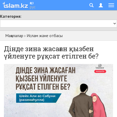
қаз
рус
Категория:
Мақалалар
›
Ислам және отбасы
Дінде зина жасаған қызбен
үйленуге рұқсат етілген бе?