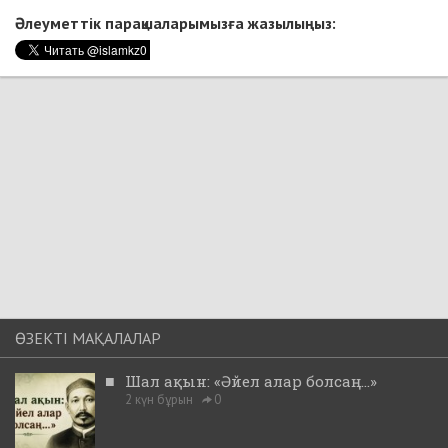
Әлеуметтік парақшаларымызға жазылыңыз:
ӨЗЕКТІ МАҚАЛАЛАР
■
Шал ақын: «Әйел алар болсаң...»
2 күн бұрын
0