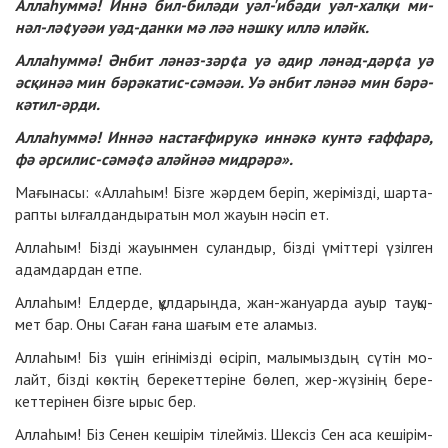
Аллаһум­мә! Ин­нә бил-би­лә­ди уәл-'ибә­ди уәл-хал­қи ми­
нәл-лә
¢
уәәи уәд-дан­ки мә ләә нәш­ку ил­лә иләйк.
Аллаһум­мә! Ән­бит лә­нәз-зәр
¢
а уә әдир лә­нәд-дәр
¢
а уә
әс­қи­нәә мин бә­рә­ка­тис-сәмәәи. Уә ән­бит лә­нәә мин бә­рә­
кә­тил-әр­ди.
Аллаһум­мә! Ин­нәә нас­тағ­фи­ру­кә ин­нә­кә кун­тә ғаф­фа­рә,
фә әр­си­лис-сә­мә
¢
ә аләйнәә мид­рә­рә».
Ма­ғы­на­сы: «Аллаһым! Біз­ге жәр­дем бе­ріп, же­рі­міз­ді, шар­та­
рап­ты ыл­ғал­дан­ды­ра­тын мол жауын нә­сіп ет.
Аллаһым! Біз­ді жауын­мен су­лан­дыр, біз­ді үміт­те­рі үзіл­ген
адам­дар­дан ет­пе.
Аллаһым! Ел­дер­де, құл­да­рың­да, жан-жа­нуар­да ауыр тауқы­
мет бар. Оны Са­ған ға­на ша­ғым ете ала­мыз.
Аллаһым! Біз үшін егі­ні­міз­ді өсі­ріп, ма­лы­мыз­дың сү­тін мо­
лайт, біз­ді көк­тің бе­ре­кет­те­рі­не бө­леп, жер-жү­зі­нің бе­ре­
кет­те­рі­нен біз­ге ырыс бер.
Аллаһым! Біз Се­нен ке­ші­рім ті­лей­міз. Шек­сіз Сен аса ке­ші­рім­