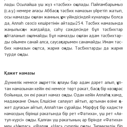
ла­ды. Осы­лайша үш жүз «тәс­бих» оқы­ла­ды. Пай­ғам­ба­ры­мыз
(с.а.у.) не­ме­ре аға­сы Аб­бас­қа тәс­бих на­ма­зын үйре­тіп жа­тып,
осы на­маз­ды оқы­ған жан­ның құм үйін­ді­сін­дей кү­нә­ла­ры бол­са
да, Аллаһ сөз­сіз ке­ші­ре­ті­нін айта­ды
254
. Тәс­бих на­ма­зын­да
жа­ңы­лыс­қан жағ­дайда, сә­һу сәж­де­сін­де бұл тәс­бих­тар
қайта­ла­нып оқыл­майды. Бұл на­маз­ды оқы­ған адам тәс­бих­тар­
ды ойы­мен са­най ал­са, сау­сақ­та­ры­мен са­на­майды. Имам тәс­
бих на­ма­зын оқыт­са, жа­рия оқи­ды. Тәс­бих­тар­ды да жа­рия
түр­де оқи­ды.
Қа­жет на­ма­зы
Дү­ние­лік не­ме­се ақы­рет­тік қалауы бар адам дә­рет алып, құп­
тан на­ма­зы­нан кейін екі не­ме­се төрт рә­кат, бас­қа бір көз­қа­рас
бойын­ша, он екі рә­кат на­маз оқи­ды. Одан кейін Аллаһ­қа хамд,
ма­дақ жә­не Оның Ел­ші­сі­не салауат ай­тып, ар­ты­нан өзі­не қа­
жет дұ­ға­сын ай­тып, Аллаһ­тан сұ­райды. Мәр­фу¢ бір ха­дис­те
на­маз­дың бі­рін­ші рә­ка­тын­да бір рет «Фа­ти­ха», үш рет «Ая­
тул-күр­сі» оқи­ды. Қал­ған үш рә­ка­ты­ның әр бі­рін­де «Фа­ти­ха»
мен «Ықы­лас», «Фә­лақ», «Нас» сү­ре­лін оқи­ды. Тир­ми­зи­дің бір