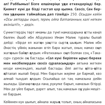
ал! Раб­бы­мыз! Біз­ге ел­ші­ле­рі­ңе уәде ет­кен­де­рің­ді бер.
Қия­мет кү­ні де біз­ді тас­тап қор қыл­ма. Сөз­сіз, Сен бер­
ген уә­дең­нен тай­май­сың деп ті­лейді»
250
.
Осы­дан кейін
«Осы аят­тар­ды оқып, те­рең ойға бат­па­ған­ның ха­лі нет­кен
өкі­ніш­ті!», – де­ді».
Сүн­нит­тер­дің төрт има­мы да түн­гі на­маз­да­ры­на қат­ты кө­ңіл
бөл­ген. Әшәб ибн Аб­ду­ла­зиз Имам Ма­лик ту­ра­лы бы­лай
дейді: «Бір­де ел жат­қан уа­қыт­та сыр­тқа шық­тым. Ма­лик ибн
Әнәс­тің үйі­нің жа­ны­нан өтіп ба­ра жа­тып, оның на­маз оқып
жат­қа­нын бай­қап қал­дым. «Фа­ти­ха­ны» оқып бол­ған соң, «Тә­кә­
сүр» сү­ре­сін оқи бас­та­ды.
«Сол кү­ні бе­ріл­ген ырыс-бе­ре­ке
мен не­сі­бе­лер­ден сөз­сіз сұ­ра­ла­сың­дар»
аяты­на жет­кен
кез­де кем­сең­деп, жы­лай бас­та­ды. Әлгі аят­ты қайта-қайта
қайта­лап жы­лай бер­ді. Мен ба­ра­тын же­рі­ме де бар­май, көз
ал­май тың­дап қал­дым. Осы­лайша ол таң на­ма­зы­на дейін
жы­ла­ды. Ша­пақ ат­қан­да ға­на, рү­күғ­ке ба­рып, на­ма­зын бі­тір­ді.
Мен де үйге ба­рып, дә­рет алып, таң на­ма­зын оқу үшін ме­шіт­
ке бар­дым.
Кейін­нен күн шы­ғып, айна­ла жа­рық­қа то­лып, оның айна­ла­сы­на