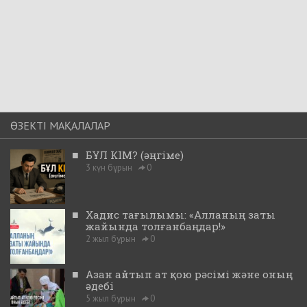
ӨЗЕКТІ МАҚАЛАЛАР
■
БҰЛ КІМ? (әңгіме)
3 күн бұрын
0
■
Хадис тағылымы: «Алланың заты
жайында толғанбаңдар!»
2 жыл бұрын
0
■
Азан айтып ат қою рәсімі және оның
әдебі
5 жыл бұрын
0