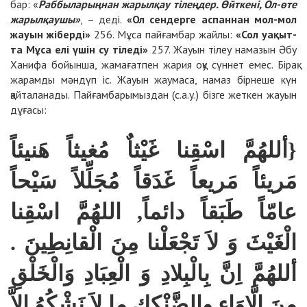
бар: «
Раб­бы­ла­рың­нан жа­рыл­қау ті­лең­дер. Өйтке­ні, Ол-өте
жа­рыл­қаушы»
, – де­ді.
«Ол сен­дер­ге ас­пан­нан мол-мол
жауын жі­бер­ді»
256
. Мұ­са пай­ғам­бар жайлы:
«Сол уа­қыт­
та Мұ­са елі үшін су ті­ле­ді»
257
. Жауын ті­леу на­ма­зын Әбу
Ха­ни­фа бойын­ша, жа­ма­ғат­пен жа­рия оқу сүн­нет емес. Бі­рақ
жа­рам­ды мән­дүп іс. Жауын жаума­са, на­маз бір­не­ше күн
қайта­ла­на­ды. Пай­ғам­ба­ры­мыз­дан (с.а.у.) біз­ге жет­кен жауын
дұ­ға­сы:
{أللهُمَّ اسْقِنا غَيْثاٌ مُغيثاً هَنيئاً
مَريئاً مَريعاً غَدَقاً مُجَلِّلاً سَيْحاً
عامّاً طَبَقاً دائماً, اللهُمَّ اسْقِنا
.
الْغَيْثَ وَ لاَ تَجْعَلْنا مِنَ الْقانِطِينَ
أللهُمَّ اِنَّ بِالْبِلادِ وَ الْعِبَادِ وَالْخَلْقِ
مِنَ ال
َّاوَاءِ
والضَّنْككِ ما لاَ نَشْكُوُ اِلاَّ