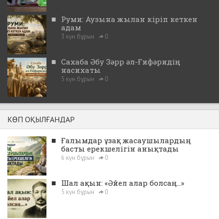
■
Руми: Аузына жылан кіріп кеткен
адам
3 күн бұрын
0
■
Сахаба Әбу Зәрр әл-Ғифәридің
насихаты
5 күн бұрын
0
КӨП ОҚЫЛҒАНДАР
■
Ғалымдар ұзақ жасаушылардың
басты ерекшелігін анықтады
6 күн бұрын
0
■
Шал ақын: «Әйел алар болсаң...»
5 күн бұрын
0