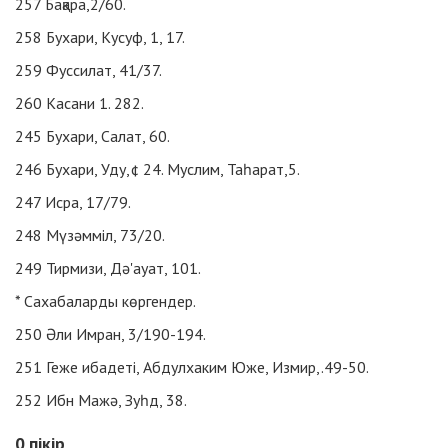
257
Бақара,2/60.
258
Бухари, Кусуф, 1, 17.
259
Фуссилат, 41/37.
260
Касани 1. 282.
245
Бухари, Салат, 60.
246
Бухари, Уду,¢ 24. Муслим, Таһарат,5.
247
Исра, 17/79.
248
Мүзәмміл, 73/20.
249
Тирмизи, Дә'ауат, 101.
*
Сахабаларды көргендер.
250
Әли Имран, 3/190-194.
251
Геже ибадеті, Абдулхаким Юже, Измир,.49-50.
252
Ибн Мажә, Зуһд, 38.
0
пікір