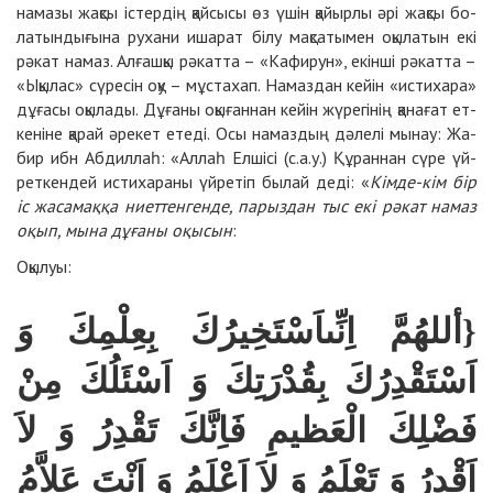
на­ма­зы жақ­сы іс­тер­дің қайсы­сы өз үшін қайыр­лы әрі жақ­сы бо­
ла­тын­ды­ғы­на ру­ха­ни иша­рат бі­лу мақ­са­ты­мен оқы­ла­тын екі
рә­кат на­маз. Ал­ғаш­қы рә­кат­та – «Ка­фи­рун», екін­ші рә­кат­та –
«Ықы­лас» сү­ре­сін оқу – мұс­та­хап. На­маз­дан кейін «ис­ти­ха­ра»
дұ­ға­сы оқы­ла­ды. Дұ­ға­ны оқы­ған­нан кейін жү­ре­гі­нің қа­на­ғат ет­
ке­ні­не қа­рай әре­кет ете­ді. Осы на­маз­дың дә­ле­лі мынау: Жа­
бир ибн Аб­дил­лаһ: «Аллаһ Ел­ші­сі (с.а.у.) Құ­ран­нан сү­ре үй­
рет­кен­дей ис­ти­ха­ра­ны үйре­тіп бы­лай де­ді: «
Кім­де-кім бір
іс жа­са­мақ­қа ниет­тен­ген­де, па­рыз­дан тыс екі рә­кат на­маз
оқып, мы­на дұ­ға­ны оқы­сын
:
Оқылуы:
{أ
للهُمَّ اِنِّى
اَسْتَ
خِ
يرُكَ بِعِلْمِكَ وَ
اَسْتَقْدِرُكَ بِقُدْرَتِكَ وَ اَسْئَلُكَ مِنْ
فَضْلِكَ الْعَظيمِ فَاِنَّكَ تَقْدِرُ وَ لاَ
اَقْدِرُ وَ تَعْلَمُ وَ لاَ اَعْلَمُ وَ اَنْتَ عَلاَّمُ