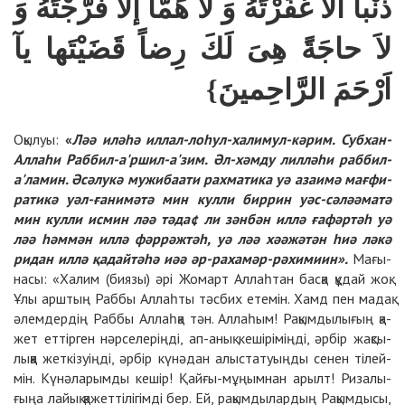
ذَنْباً الاَّ غَفَرْتَهُ وَ لا هَمّاً إلاَّ فَرَّجْتَهُ وَ
لاَ حاجَةًَ هِىَ لَكَ رِضاً قَضَيْتَها يآ
اَرْحَمَ الرَّاحِمينَ}
Оқылуы:
«
Ләә илә­һә ил­лал-ло­һул-ха­ли­мул-кә­рим. Суб­хан-
Аллаһи Раб­бил-а'ршил-а'зим. Әл-хәм­ду лил­лә­һи раб­бил-
а'ла­мин. Әсә­лу­кә му­жи­баати рах­ма­ти­ка уә азаимә мағ­фи­
ра­ти­кә уәл-ға­ни­мә­тә мин кул­ли бир­рин уәс-сә­лә­әма­тә
мин кул­ли ис­мин ләә тә­да
¢
ли зән­бән ил­лә ға­фәр­тәһ уә
ләә һәм­мән ил­лә фәр­рәж­тәһ, уә ләә хәәжә­тән һиә лә­кә
ри­дан ил­лә қа­дайтә­һә иәә әр-ра­ха­мәр-рә­хи­ми­ин».
Ма­ғы­
на­сы: «Ха­лим (биязы) әрі Жо­март Аллаһ­тан бас­қа құ­дай жоқ.
Ұлы арш­тың Раб­бы Аллаһ­ты тәс­бих ете­мін. Хамд пен ма­дақ
әлем­дер­дің Раб­бы Аллаһ­қа тән. Аллаһым! Ра­қым­ды­лы­ғың қа­
жет ет­тір­ген нәр­се­ле­рің­ді, ап-анық ке­ші­рі­мің­ді, әр­бір жақ­сы­
лық­қа жет­кі­зуің­ді, әр­бір кү­нә­дан алыс­та­туың­ды се­нен ті­лей­
мін. Кү­нә­ла­рым­ды ке­шір! Қайғы-мұ­ңым­нан арылт! Ри­за­лы­
ғы­ңа лайық қа­жет­ті­лі­гім­ді бер. Ей, ра­қым­ды­лар­дың Ра­қым­ды­сы,