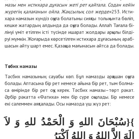
ма­зы мен ис­ти­ха­ра дұ­ға­сын же­ті рет қайта­ла. Со­дан кейін
жү­ре­гің қа­ла­ға­нын ойла. Жақ­сы­лық сол жер­де»
253
. Ис­ти­
ха­ра на­ма­зын күн­діз оқу­ға бо­ла­ты­ны сияқ­ты то­лық ын­та бө­ліп,
кеш­ке жа­тар­дың ал­дын­да да оқу­ға бо­ла­ды. Аллаһ Та­ға­ла бі­
лі­нуі үміт етіл­ген іс­ті тү­сін­де иша­рат жол­да­ры ар­қы­лы біл­ді­
руі мүм­кін. Жо­ға­ры­да көр­се­тіл­ген ис­ти­ха­ра дұ­ға­сы­ның араб­
ша­сын айту шарт емес. Қа­зақ­ша ма­ғы­на­сын айтса да бо­ла­ды.
Тәс­бих на­ма­зы
Тәс­бих на­ма­зы­ның сауабы көп. Бұл на­маз­ды әр­қа­шан оқу­ға
бо­ла­ды. Ап­та­сы­на бір рет не­ме­се айын­а бір рет, тым бол­ма­
са өмі­рін­де бір рет оқу ке­рек. Тәс­бих на­ма­зы–төрт рә­кат.
Әр­бір рә­кат­та «Фа­ти­ха» мен бір сү­ре оқы­ла­ды. Бір не­ме­се
екі сә­лем­мен аяқ­та­ла­ды. Осы на­маз­да үш жүз рет:
سُبْحَانَ اللهِ وَ الْحَمْدُ للهِ وَ لاَ
{
}
اِلَهَ اِلاَّ اللهُ وَ اللهُ اَكْبَرُ