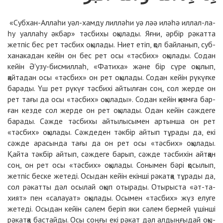
«Суб­хан-Аллаһи уәл-хам­ду лил­лә­һи уә ләә илә­һә ил­лал-ла­
һу уаллаһу әк­бар» тәс­би­хы оқы­ла­ды. Яғ­ни, әр­бір рә­кат­та
жет­піс бес рет тәс­бих оқы­ла­ды. Ниет етіп, қол байла­нып, суб­
ха­на­ка­дан кейін он бес рет осы «тәс­бих» оқы­ла­ды. Со­дан
кейін Ә'узу-бис­мил­лаһ, «Фа­ти­ха» жә­не бір сү­ре оқы­лып,
қайта­дан осы «тәс­бих» он рет оқы­ла­ды. Со­дан кейін рү­күғ­ке
ба­ра­ды. Үш рет рү­күғ тәс­би­хі ай­тыл­ған соң, сол жер­де он
рет та­ғы да осы «тәс­бих» оқы­ла­ды». Со­дан кейін қиям­ға бар­
ған кез­де сол жер­де он рет оқы­ла­ды. Одан кейін сәж­де­ге
ба­ра­ды. Сәж­де тәс­би­хы айты­лы­сы­мен ар­тын­ша он рет
«тәс­бих» оқы­ла­ды. Сәж­де­ден тәк­бір ай­тып тұ­ра­ды да, екі
сәж­де ара­сын­да та­ғы да он рет осы «тәс­бих» оқы­ла­ды.
Қайта тәк­бір ай­тып, сәж­де­ге ба­рып, сәж­де тәс­би­хін айт­қан
соң, он рет осы «тәс­бих» оқы­ла­ды. Со­ны­мен бә­рі қо­сы­лып,
жет­піс бес­ке же­те­ді. Осы­дан кейін екін­ші рә­кат­қа тұ­ра­ды да,
сол рә­кат­ты дәл осы­лай оқып оты­ра­ды. Оты­рыс­та «әт-та­
хият» пен «салауат» оқы­ла­ды. Осы­мен «тәс­бих» жүз елу­ге
же­те­ді. Осы­дан кейін сә­лем бе­ріп яки сә­лем бер­мей үшін­ші
рә­кат­қа бас­тайды. Осы соң­ғы екі рә­кат дәл ал­дың­ғы­дай оқы­