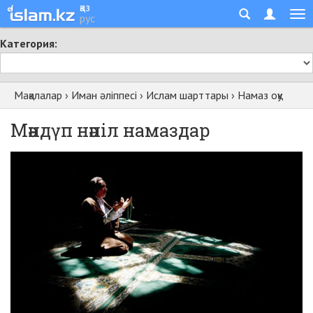
қаз
рус
Категория:
Мақалалар
›
Иман әліппесі
›
Ислам шарттары
›
Намаз оқу
Мән­дүп нә­піл на­маз­дар