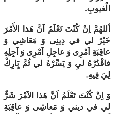
الْغيوبِ.
أللهُمَّ اِنْ كُنْتَ تَعْلَمُ اَنَّ هَذا الأَمْرَ
خَيْرٌ لي في دِينِى وَ مَعَاشِي وَ
عاقِبَةِ اَمْرِى وَ عاجِلِ اَمْرِى وَ آجِلِهِ
فاقْدُرْهُ ليِ وَ يَسِّرْهُ لي ثُمَّ بٍَارِكْ
لِيَ فِيهِ.
وَ اِنْ كُنْتَ تَعْلَمُ اَنَّ هَذا الاَمْرَ شَرٌّ
لي في ديني وَ مَعاش
ى وَ عاقِبَةِ