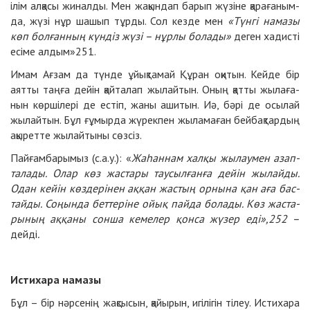
ілім ал­қа­сы жи­нал­ды. Мен жа­қын­дап ба­рып жү­зі­не қа­ра­ға­ным­
да, жү­зі нұр ша­шып тұр­ды. Сол кез­де мен
«Түн­гі на­ма­зы
көп бол­ған­ның күн­діз жү­зі – нұр­лы бо­ла­ды»
де­ген ха­дис­ті
есі­ме ал­дым»
251
.
Имам Ағ­зам да түн­де ұйық­та­май Құ­ран оқи­тын. Кейде бір
аят­ты таң­ға дейін қайта­лап жы­лай­тын. Оның қат­ты жы­ла­ға­
нын көр­ші­ле­рі де ес­тіп, жа­ны аши­тын. Иә, бә­рі де осы­лай
жы­лай­тын. Бұл ғұ­мыр­да жү­рек­пен жы­ла­ма­ған бейбақтардың
ақы­рет­те жы­лайты­ны сөз­сіз.
Пай­ғам­ба­ры­мыз (с.а.у.): «
Жа­һан­нам хал­қы жы­лау­мен азап­
та­ла­ды. Олар көз жас­та­ры тау­сыл­ған­ға дейін жы­лайды.
Одан кейін көз­де­рі­нен ақ­қан жас­тың ор­ны­на қан аға бас­
тайды. Со­ңын­да бет­те­рі­не ойық пайда бо­ла­ды. Көз жас­та­
ры­ның ақ­қа­ны сон­ша ке­ме­лер қон­са жү­зер
еді»,
252
–
дейді
.
Ис­ти­ха­ра на­ма­зы
Бұл – бір нәр­се­нің жақ­сы­сын, қайы­рын, игі­лі­гін тілеу. Ис­ти­ха­ра