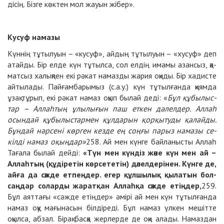
ді­сің. Біз­ге көк­тен мол жауын жі­бер».
Ку­суф на­ма­зы
Күн­нің тұ­ты­луын – «ку­суф», ай­дың тұ­ты­луын – «ху­суф» деп
атайды. Бір ел­де күн тұ­тыл­са, сол ел­дің има­мы азан­сыз, қа­
мат­сыз ха­лық­пен екі рә­кат на­маз­ды жа­рия оқи­ды. Бір ха­дис­те
айты­ла­ды. Пай­ғам­ба­ры­мыз (с.а.у.) күн тұ­тыл­ған­да қиям­да
ұзақ тұ­рып, екі рә­кат на­маз оқып бы­лай де­ді: «
Бұл құ­бы­лыс­
тар – Аллаһ­тың ұлы­лы­ғын паш ет­кен дә­лел­дер. Аллаһ
осын­дай құ­бы­лыс­тар­мен құл­да­рын қор­қы­ту­ды қа­лайды.
Бұн­дай нәр­се­ні көр­ген кез­де ең соң­ғы па­рыз на­ма­зы се­
кіл­ді на­маз оқың­дар»
258
. Ай мен күн­ге байла­ныс­ты Аллаһ
Та­ға­ла бы­лай дейді:
«Түн мен күн­діз жә­не күн мен ай –
Аллаһ­тың (құдіретін көрсететін) дә­лел­де­рі­нен. Күн­ге де,
айға да сәж­де ет­пең­дер. егер құл­шы­лық қы­ла­тын бол­
саң­дар солар­ды жа­рат­қан Аллаһ­қа сәж­де етің­дер,
259
.
Бұл аят­та­ғы «сәж­де етің­дер» әмі­рі ай мен күн тұ­тыл­ған­да
на­маз оқу ма­ғы­на­сын біл­ді­ре­ді. Бұл на­маз үл­кен ме­шіт­те
оқыл­са, аб­зал. Бі­рақ бас­қа жер­лер­де де оқи ала­ды. На­маз­дан