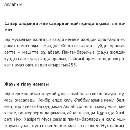
Аллаһым!
Са­пар ал­дын­да жә­не са­пар­дан қайт­қан­да оқы­ла­тын на­
маз
Бір мұ­сыл­ман жол­ға шы­ғар­да не­ме­се жол­дан орал­ған­да екі
рә­кат на­маз оқуы – мән­дүп. Жол­ға шы­ғар­да – үйде, орал­ған
сәт­те – ме­шіт­те оқу аб­зал. Пай­ғам­ба­ры­мыз (с.а.у.) жол­дан
күн­діз сәс­ке уақы­тын­да ора­лып, Пай­ғам­бар ме­ші­тін­де екі рә­
кат на­маз оқып, аз­дап оты­ра­тын
255
.
Жауын ті­леу на­ма­зы
Бір жер­ге жаң­быр жау­май қуаң­шы­лық бол­ған кез­де жауын дұ­
ға­сы жа­са­ла­ды. Кей­бір ел­де халық Раб­бы­ла­ры­на кө­ңіл бөл­
мей, зор кү­нә­ға бат­қан­дық­тан Аллаһ сол ел­ді сы­нау үшін, кей
кез­де, ол жер­лер­ді қуаң­шы­лық­қа ай­нал­ды­ра­ды. Құ­ран­да Ха­зі­
ре­ті Нұх, Ха­зі­ре­ті Мұ­са се­кіл­ді пай­ғам­бар­лар­дың хал­қы үшін
жауын сұ­рап, дұ­ға ет­кен­де­рі жайлы сөз еті­ле­ді. Нұх пай­ғам­