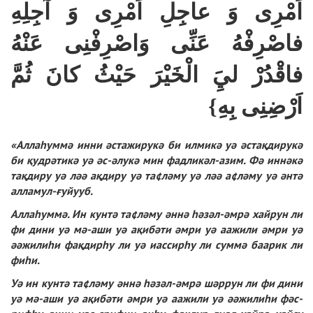
اَمْرِى وَ عاجِلِ اَمْرِى وَ آجِلِهِ
فاصْرِفْهُ عَنِّى وَاصْرِفْنِى عَنْهُ
فاقْدُرْ ليَِ الْخَيْرَ حَيْثُ كانَ ثُمَّ
اَرْضِنِى بِهِ}
«Аллаһум­мә ин­ни әс­та­жи­ру­кә би ил­ми­кә уә әс­тақ­ди­ру­кә
би қуд­рә­ти­кә уә әс-әлу­кә мин фад­ли­кәл-азим. Фә ин­нә­кә
тақ­ди­ру уә ләә ақ­ди­ру уә та
¢
лә­му уә ләә а
¢
лә­му уә ән­тә
ал­ла­мул-ғуйууб.
Аллаһум­мә. Ин кун­тә та
¢
лә­му ән­нә һә­зәл-әм­рә хай­рун ли
фи ди­ни уә мә-аши уә ақи­бә­ти әм­ри уә аажи­ли әм­ри уә
әәжи­ли­һи фақ­дир­һу ли уә иас­сир­һу ли сум­мә баа­рик ли
фи­һи.
Уә ин кун­тә та
¢
лә­му ән­нә һә­зәл-әм­рә шәр­рун ли фи ди­ни
уә мә-аши уә ақи­бә­ти әм­ри уә аажи­ли уә әәжи­ли­һи фәс-