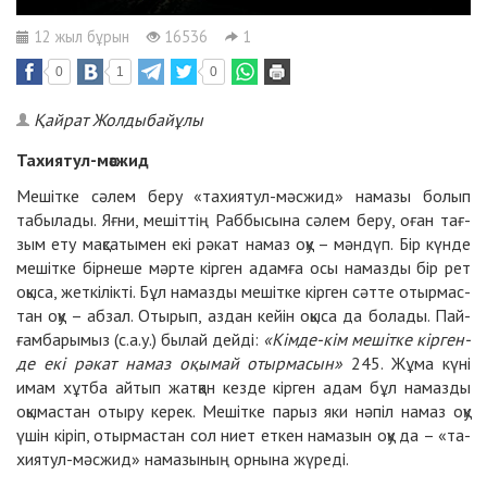
12 жыл бұрын
16536
1
0
1
0
Қайрат Жолдыбайұлы
Та­хия­тул-мәс­жид
Ме­шіт­ке сә­лем бе­ру «та­хия­тул-мәс­жид» на­ма­зы болып
табылады. Яғ­ни, ме­шіт­тің Раб­бы­сы­на сә­лем бе­ру, оған тағ­
зым ету мақ­са­ты­мен екі рә­кат на­маз оқу – мән­дүп. Бір күн­де
ме­шіт­ке бір­не­ше мәр­те кір­ген адам­ға осы на­маз­ды бір рет
оқы­са, жет­кі­лік­ті. Бұл на­маз­ды ме­шіт­ке кір­ген сәт­те отыр­мас­
тан оқу – аб­зал. Оты­рып, аз­дан кейін оқы­са да бо­ла­ды. Пай­
ғам­ба­ры­мыз (с.а.у.) бы­лай дейді:
«Кім­де-кім ме­шіт­ке кір­ген­
де екі рә­кат на­маз оқы­май отыр­ма­сын»
245
. Жұ­ма кү­ні
имам хұт­ба ай­тып жат­қан кез­де кір­ген адам бұл на­маз­ды
оқы­мас­тан оты­ру ке­рек. Ме­шіт­ке па­рыз яки нә­піл на­маз оқу
үшін кі­ріп, отыр­мас­тан сол ниет ет­кен на­ма­зын оқу да – «та­
хия­тул-мәс­жид» на­ма­зы­ның ор­ны­на жү­ре­ді.