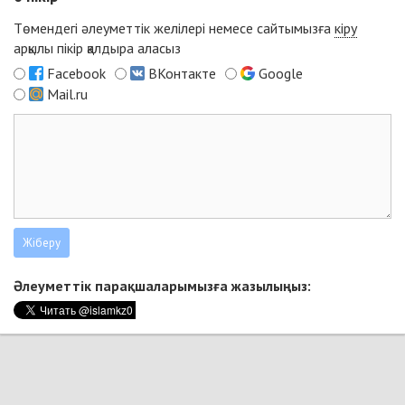
Төмендегі әлеуметтік желілері немесе сайтымызға
кіру
арқылы пікір қалдыра аласыз
Facebook
ВКонтакте
Google
Mail.ru
Әлеуметтік парақшаларымызға жазылыңыз: