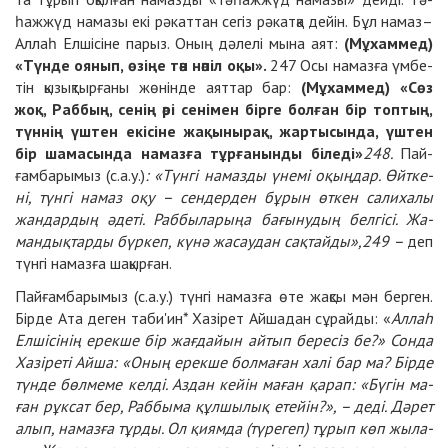
һаж­жүд на­ма­зы екі рә­кат­тан се­гіз рә­кат­қа дейін. Бұл на­маз–
Аллаһ Ел­ші­сі­не па­рыз. Оның дә­ле­лі мы­на аят:
(Мұ­хам­мед)
«Түн­де оя­нып, өзі­ңе тән нә­піл оқы».
247
Осы на­маз­ға үм­бе­
тін қы­зық­тыр­ға­ны жө­нін­де аят­тар бар:
(Мұ­хам­мед) «Сөз
жоқ, Раб­бың, се­нің әрі се­ні­мен бір­ге бол­ған бір топ­тың,
түн­нің үш­тен екі­сі­не жа­қы­ны­рақ, жар­ты­сын­да, үш­тен
бір ша­ма­сын­да на­маз­ға тұр­ға­нын­ды бі­ле­ді»
248
.
Пай­
ғам­ба­ры­мыз (с.а.у.)
: «Түн­гі на­маз­ды үне­мі оқың­дар. Өйтке­
ні, түн­гі на­маз оқу – сен­дер­ден бұ­рын өт­кен са­ли­ха­лы
жан­дар­дың әде­ті. Раб­бы­ла­ры­ңа ба­ғы­ну­дың бел­гі­сі. Жа­
ман­дық­тар­ды бүр­кеп, кү­нә жа­сау­дан сақ­тайды»,
249
–
деп
түн­гі на­маз­ға ша­қыр­ған.
Пай­ғам­ба­ры­мыз (с.а.у.) түн­гі на­маз­ға өте жақ­сы мән бер­ген.
Бір­де Ата де­ген та­би'ин
*
Ха­зі­рет Айша­дан сұ­райды: «
Аллаһ
Ел­ші­сі­нің ерек­ше бір жағ­дайын ай­тып бе­ре­сіз бе?» Сон­да
Ха­зі­ре­ті Айша: «Оның ерек­ше бол­ма­ған ха­лі бар ма? Бір­де
түн­де бөл­ме­ме кел­ді. Аз­дан кейін ма­ған қа­рап: «Бү­гін ма­
ған рұк­сат бер, Раб­бы­ма құл­шы­лық етейін?», – де­ді. Дә­рет
алып, на­маз­ға тұр­ды. Ол қиям­да (
түрегеп
) тұ­рып көп жы­ла­