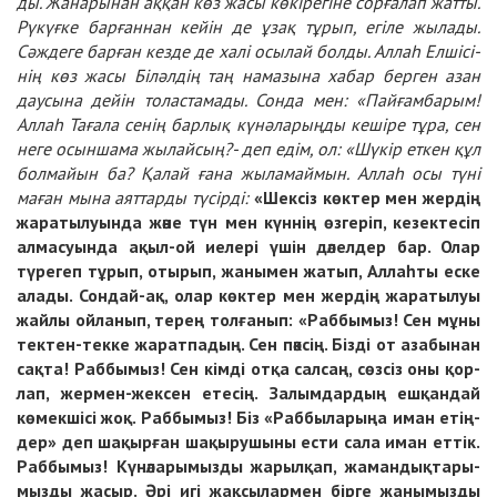
ды. Жа­на­ры­нан ақ­қан көз жас­ы кө­кі­ре­гі­не сорғалап жат­ты.
Рү­күғ­ке бар­ған­нан кейін де ұзақ тұ­рып, егіле жы­ла­ды.
Сәж­де­ге бар­ған кез­де де ха­лі осы­лай бол­ды. Аллаһ Ел­ші­сі­
нің көз жас­ы Бі­ләл­дің таң на­ма­зы­на ха­бар бер­ген азан
даусы­на дейін толастамады. Сон­да мен: «Пай­ғам­ба­рым!
Аллаһ Та­ға­ла се­нің бар­лық кү­нә­ла­рың­ды ке­ші­ре тұ­ра, сен
не­ге осын­ша­ма жы­лай­сың?- деп едім, ол: «Шү­кір ет­кен құл
бол­майын ба? Қа­лай ға­на жы­ла­май­мын. Аллаһ осы тү­ні
ма­ған мы­на аят­тар­ды тү­сір­ді:
«Шек­сіз көк­тер мен жер­дің
жа­ра­ты­луын­да жә­не түн мен күн­нің өз­ге­ріп, ке­зек­те­сіп
ал­ма­суын­да ақыл-ой иеле­рі үшін дә­лел­дер бар. Олар
түрегеп
тұ­рып, оты­рып, жа­ны­мен жа­тып, Аллаһ­ты ес­ке
ала­ды. Сон­дай-ақ, олар көк­тер мен жер­дің жа­ра­ты­луы
жайлы ойла­нып, те­рең тол­ға­нып: «Раб­бы­мыз! Сен мұ­ны
тек­тен-тек­ке жа­рат­па­дың. Сен пәк­сің. Біз­ді от аза­бы­нан
сақ­та! Раб­бы­мыз! Сен кім­ді от­қа сал­саң, сөз­сіз оны қор­
лап, жер­мен-жек­сен ете­сің. За­лым­дар­дың еш­қан­дай
кө­мек­ші­сі жоқ. Раб­бы­мыз! Біз «Раб­бы­ла­ры­ңа иман етің­
дер» деп ша­қыр­ған ша­қы­ру­шы­ны ес­ти са­ла иман ет­тік.
Раб­бы­мыз! Кү­нә­ла­ры­мыз­ды жа­рыл­қап, жа­ман­дық­та­ры­
мыз­ды жа­сыр. Әрі игі жақ­сы­лар­мен бір­ге жа­ны­мыз­ды