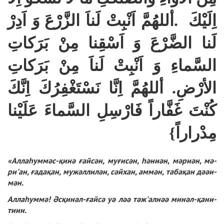
أللهُمَّ اَنْبِتْ لَناَ الزَّرْعَ وَ اَدِرْ
.
اِلَيْكَ
لَنا الضَّرْعَ وَ اَسْقِنا مِنْ بَرَكاتِ
السَّماءِ وَ اَنْبِتْ لَناَ مِنْ بَرَكاتِ
أللهُمَّ اِنَّا نَسْتَغْفِرُكَ اِنَّكَ
.
الأرْضِ
كُنْتَ غَفَّاراً فَارْسِلِ السَّماءَ عَلَيْنا
مِدْراراً}
«Аллаһум­мәс-қи­нә ғай­сән, му­ғи­сән, һә­ни­ән, мә­ри­ән, мә­
ри'ан, ға­да­қан, му­жәл­ли­лән, сәй­хан, ам­мән, та­ба­қан дәәи­
мән.
Аллаһум­мә! Әсқи­нәл-ғайсә уә ләә тәж'ал­нәә ми­нәл-қа­ни­
ти­ин.