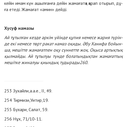
кейін имам күн ашыл­ған­ға дейін жа­ма­ғат­қа қа­рап оты­рып, дұ­
ға ете­ді. Жа­ма­ғат «әмин» дейді.
Ху­суф на­ма­зы
Ай тұ­тыл­ған кез­де әр­кім үйін­де құ­пия не­ме­се жа­рия тү­рін­
де екі не­ме­се төрт рә­кат на­маз оқи­ды. Әбу Ха­ни­фа бойын­
ша, ме­шіт­те жа­ма­ғат­пен оқу сүн­нет­те жоқ. Оқы­са ар­тық­тық
қыл­майды. Ай тұ­ты­луы түн­де бо­ла­тын­дық­тан жа­ма­ғат­тың
ме­шіт­ке жи­на­луы қиын­дық ту­ды­ра­ды
260
.
253
Зухайли,а.а.е., ІІ, 49.
254
Тирмизи,Уитир,19.
255
Бухари, Салат, 59.
256
Нұх, 71/10-11.