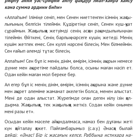
риф­һу ан­ни уәс-сриф­ни ан­һу фақ­дур лиәл-хайрә хайсу
кә­нә сум­мә ар­ди­ни би­һи»
«Аллаһым! Ілі­мі­ңе се­ніп, мен Се­нен ниет­тен­ген ісім­нің жақ­сы­
лы­ғы­ның бел­гі­сін ті­лей­мін. Құ­ді­ре­тіңе се­ніп, Се­нен күш-қуат
сұ­рай­мын. Жақ­сы­лық­қа же­туім­ді се­нің ас­қан ра­қым­ды­лы­ғың­нан
ті­лей­мін. Өйтке­ні, Се­нің бар­лық нәр­се­ге кү­шің же­те­ді. Ме­нің
кү­шім жет­пек емес. Сен күл­лі нәр­се­ні бі­ле­сің. Мен біл­мей­мін.
Сен ғайып әлем­ді тұ­тас бі­ле­сің.
Аллаһым! Сен бұл іс ме­нің ді­нім, өмі­рім, ісім­нің ақы­рын не­ме­се
дү­ние мен ақы­ре­ті­ме пайда­лы бол­са, осы­ны ма­ған нә­сіп ет.
Одан кейін ма­ған мол бе­ре­ке бер.
Ал егер бұл іс ме­нің ді­нім, өмі­рім, ісім­нің ақы­ры­на жә­не дү­ние
мен ақы­рет әле­мі­ме жа­ма­нат әке­ле­тін бол­са, ме­нен алыс­тат.
Ме­ні де одан алыс­тат. Жү­ре­гім­де оған де­ген иілу ізін қал­
дыр­ма. Жақ­сы­лық­қа, тек жақ­сы­лық­қа жет­кіз. Со­дан кейін оны­мен
ме­ні ра­зы ет».
Осы­дан кейін мә­се­ле ай­қын­дал­ма­са, на­маз бен дұ­ға­ны же­ті
күн қайта­лау қа­жет. Пай­ғам­ба­ры­мыз (с.а.у.) Әнас­қа бы­лай
дейді:
«Әнас! Бір іс жа­са­ғың кел­се, Раб­бы­ңа ис­ти­ха­ра на­