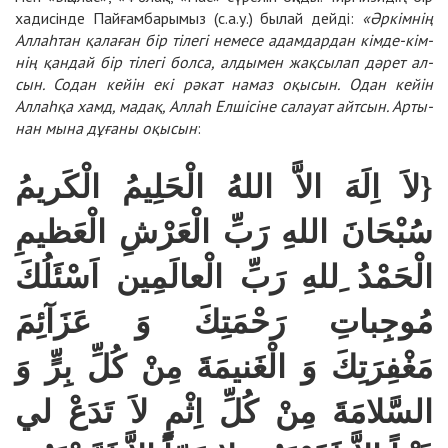
ха­ди­сін­де Пай­ғам­ба­ры­мыз (с.а.у.) бы­лай дейді:
«Әр­кім­нің
Аллаһ­тан қа­ла­ған бір ті­ле­гі не­ме­се адам­дар­дан кім­де-кім­
нің қан­дай бір ті­ле­гі бол­са, ал­ды­мен жақ­сы­лап дә­рет ал­
сын. Со­дан кейін екі
рә­кат на­маз оқы­сын. Одан кейін
Аллаһ­қа хамд, ма­дақ, Аллаһ Ел­ші­сі­не салауат айт­сын. Ар­ты­
нан мы­на дұ­ға­ны оқы­сын
:
لاَ اِلَهَ الاَّ اللهُ الْحَلِيمُ الْكَريمُ
{
سُبْحَانَ اللهِ رَبِّ الْعَرْشِ الْعَظيمِ
الْحَمْدُ ِللهِ رَبِّ الْعالَمِين اَسْئَلُكَ
مُوجِباتِ رَحْمَتِكَ وَ عَزَآئِمَ
مَغْفِرَتِكَ وَ الْغَنيمَةَ مِنْ كُلِّ بِرٍّ وَ
السَّلامَةَ مِنْ كُلِّ اِثْمٍ لاَ تَدَعْ لي