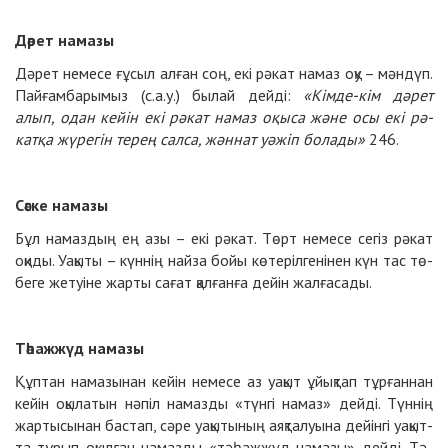
Дә­рет на­ма­зы
Дә­рет не­ме­се ғұ­сыл ал­ған соң, екі рә­кат на­маз оқу – мән­дүп.
Пай­ғам­ба­ры­мыз (с.а.у.) бы­лай дейді:
«Кім­де-кім дә­рет
алып, одан кейін екі рә­кат на­маз оқы­са жә­не осы екі рә­
кат­қа жү­ре­гін те­рең сал­са, жән­нат уә­жіп бо­ла­ды»
246
.
Сәс­ке на­ма­зы
Бұл на­маз­дың ең азы – екі рә­кат. Төрт не­ме­се се­гіз рә­кат
оқи­ды. Уақы­ты – күн­нің найза бойы кө­те­ріл­ге­ні­нен күн тас тө­
бе­ге же­туіне жар­ты са­ғат қал­ған­ға дейін жал­ға­са­ды.
Тә­һаж­жүд на­ма­зы
Құп­тан на­ма­зы­нан кейін не­ме­се аз уа­қыт ұйық­тап тұр­ған­нан
кейін оқы­ла­тын нә­піл на­маз­ды «түн­гі на­маз» дейді. Түн­нің
жар­ты­сы­нан бас­тап, сә­ре уақы­ты­ның аяқ­та­луына дейін­гі уа­қыт­
та тұ­рып оқыл­ған на­маз­ды «тә­һаж­жүд на­ма­зы» дейді. Тә­