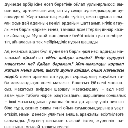
дү­ниеде әр­бір ісі­не есеп бе­ре­ті­нін ой­лап ұр­лық-қар­лық, кі­сі­ ақы­
сын жеу, ар-на­мы­сын аяқ­қа таптау сияқ­ты зұ­лым­дық­тар­дан ау­
лақ жү­ре­ді. Жа­ра­ты­лыс­тың мә­нін тү­сі­ніп, иман нұ­ры­на шом­
ған осын­дай адам­ның кө­ңі­лі әр­дай­ым шат­та­нып, игі­лік атау­
лы мен бар­лық көр­кем мі­нез, та­ма­ша қа­сиет­тер­дің қай­нар кө­зі­
не ай­на­ла­ды. Мұн­дай жан әлем­ге бей­біт­ші­лік туын жел­бі­ре­
тіп, ай­на­ла­сы­на тек мейі­рім­ді­лік нұ­рын шаша­ды.
Ал, иман­сыз адам бұл дү­ниеде­гі бар­лық ақыл иесі адам­ды ма­
за­ла­май қой­май­тын
«Мен қай­дан кел­дім? Өмір сү­ру­де­гі
мақ­са­тым не? Қай­да ба­ра­мын? Жан-жа­ғым­ды қор­шап
жат­қан мы­на алып, шек­сіз дү­ние қай­дан, оның ма­ғы­на­сы
не­де?»
де­ген орын­ды да күр­де­лі сұ­рақ­тар­дың жауа­бын та­
ба ал­ма­ған­дық­тан үне­мі ма­за­сыз, ба­қыт­сыз. Өйтке­ні ма­ғы­на­
сыз, мақ­сат­сыз өмір­ден шаршау, ма­за­сыз­да­ну
–
ақыл иесі
адам үшін та­би­ғи нәр­се. Ба­қыт­сыз­ды­ғы, шар­ша­ға­ны сон­ша­лық
–
іш­кі ма­за­сыз­дық­тан уа­қыт­ша бол­са да ары­лу үшін зия­нын
бі­ле тұра, ка­зи­но сияқ­ты түн­гі ой­ын-­сауық орын­да­рын­да уақыт
өт­кі­зіп, миын, де­не­сін улай­тын ана­ша, арақ сияқ­ты есірт­кі­лер­ге
са­лы­на­ды. Дер­ті­нің ши­па­сын осы­лай іздеп, жүрегі­нің ты­
ныш­ты­ғын осы­лай тап­қы­сы ке­ле­ді.