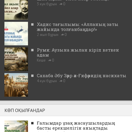
3 күн бұрын
0
■
Хадис тағылымы: «Алланың заты
жайында толғанбаңдар!»
2 жыл бұрын
0
■
Руми: Аузына жылан кіріп кеткен
адам
Кеше
0
■
Сахаба Әбу Зәрр әл-Ғифәридің насихаты
4 күн бұрын
0
КӨП ОҚЫЛҒАНДАР
■
Ғалымдар ұзақ жасаушылардың
басты ерекшелігін анықтады