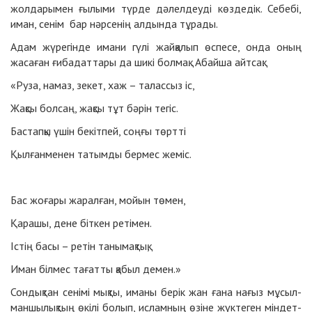
жол­да­ры­мен ғы­лы­ми түр­де дә­лел­деуді көздедік. Се­бе­бі,
иман, сенім бар нәр­се­нің ал­дын­да тұрады.
Адам жүрегінде имани гүлі жайқалып өспесе, онда оның
жасаған ғибадаттары да шикі болмақ.. Абайша айтсақ:
«Руза, намаз, зекет, хаж – талассыз іс,
Жақсы болсаң, жақсы тұт бәрін тегіс.
Бастапқы үшін бекітпей, соңғы төртті
Қылғанменен татымды бермес жеміс.
Бас жоғары жаралған, мойын төмен,
Қарашы, дене біткен ретімен.
Істің басы – ретін танымақтық,
Иман білмес тағатты қабыл демен.»
Сондықтан се­ні­мі мық­ты, има­ны бе­рік жан ға­на на­ғыз мұсыл­
ман­шы­лық­тың өкі­лі бо­лып, ис­лам­ның өзі­не жүкте­ген мін­дет­