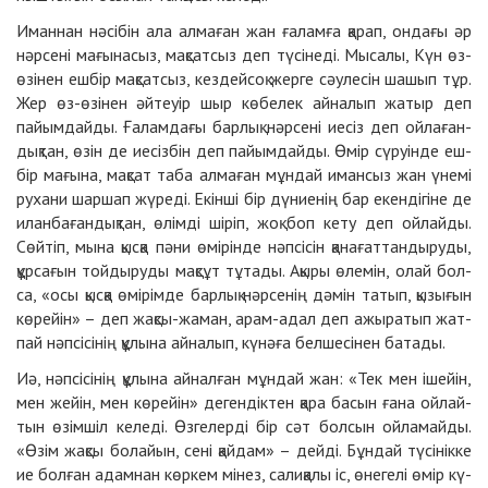
Иман­нан нә­сі­бін ала ал­ма­ған жан ға­лам­ға қа­рап, он­да­ғы әр
нәр­се­ні ма­ғы­на­сыз, мақ­сат­сыз деп тү­сі­не­ді. Мы­са­лы, Күн өз-
өзі­нен еш­бір мақ­сат­сыз, кез­дей­соқ жер­ге сәуле­сін ша­шып тұр.
Жер өз-өзі­нен әй­теуір шыр кө­бе­лек ай­на­лып жа­тыр деп
пай­ым­дай­ды. Ға­лам­да­ғы бар­лық нәр­се­ні ие­сіз деп ой­ла­ған­
дық­тан, өзін де ие­сіз­бін деп пай­ым­дай­ды. Өмір сү­руін­де еш­
бір ма­ғы­на, мақ­сат та­ба ал­ма­ған мұн­дай иман­сыз жан үне­мі
ру­ха­ни шар­шап жүре­ді. Екін­ші бір дү­ниенің бар екен­ді­гі­не де
иланбағандық­тан, өлім­ді ші­ріп, жоқ боп ке­ту деп ойлайды.
Сөй­тіп, мы­на қыс­қа пә­ни өмі­рін­де нәп­сі­сін қа­на­ғат­тан­ды­ру­ды,
құр­са­ғын той­ды­ру­ды мақ­сұт тұ­та­ды. Ақы­ры өле­мін, олай бол­
са, «осы қыс­қа өмі­рім­де бар­лық нәр­се­нің дә­мін та­тып, қы­зы­ғын
кө­рейін» – деп жақ­сы-жа­ман, арам-адал деп ажы­ра­тып жат­
пай нәп­сі­сі­нің құлына ай­на­лып, күнәға бел­ше­сі­нен ба­та­ды.
Иә, нәп­сі­сі­нің құ­лы­на ай­нал­ған мұн­дай жан: «Тек мен ішейін,
мен жейін, мен кө­рейін» де­ген­дік­тен қа­ра ба­сын ға­на ой­лай­
тын өзім­шіл ке­ле­ді. Өз­ге­лер­ді бір сәт бол­сын ой­ла­май­ды.
«Өзім жақ­сы бо­лай­ын, се­ні қай­дам» – дей­ді. Бұн­дай тү­сі­нік­ке
ие бол­ған адам­нан көр­кем мі­нез, салиқа­лы іс, өне­ге­лі өмір кү­