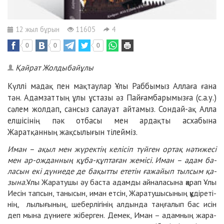
12 жыл бұрын
11605
4
0
0
0
Қайрат Жолдыбайұлы
Күллі мадақ пен мақтаулар Ұлы Раббымыз Аллаға ғана
тән. Адамзаттың ұлы ұстазы әз Пайғамбарымызға (с.а.у.)
сәлем жолдап, сансыз салауат айтамыз. Сондай-ақ Алла
елшісінің пәк отбасы мен ардақты асхабына
Жаратқанның жақсылығын тілейміз.
Иман – ақыл мен жү­рек­тің ке­лі­сіп түй­ген ор­тақ нә­ти­же­сі
мен ар-ож­дан­ның құ­ба-құп­та­ған же­мі­сі. Иман – адам ба­
ла­сын екі дү­ниеде де ба­қыт­ты ете­тін ға­жай­ып тыл­сым қа­
зы­на.
Ұлы Жа­ра­ту­шы әу бас­та адам­ды ай­на­ла­сы­на қа­рап Ұлы
Ие­сін тап­сын, та­ны­сын, иман ет­сін, Жара­ту­шы­сы­ның құ­ді­ре­ті­
нің, лы­лы­ғы­ның, ше­бер­лі­гі­нің ал­дын­да таң­ға­лып бас исін
деп мы­на дү­ниеге жі­бер­ген. Де­мек, Иман – адам­ның жа­ра­