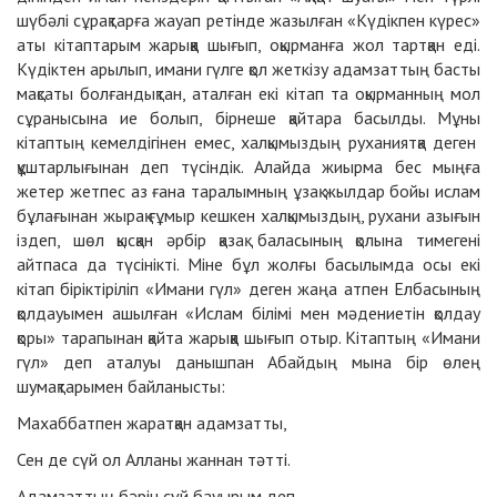
шүбәлі сұрақтарға жауап ретінде жазылған «Күдікпен күрес»
аты кітаптарым жарыққа шығып, оқырманға жол тартқан еді.
Күдіктен арылып, имани гүлге қол жеткізу адамзаттың басты
мақсаты болғандықтан, аталған екі кітап та оқырманның мол
сұранысына ие болып, бірнеше қайтара басылды. Мұны
кітаптың кемелдігінен емес, халқымыздың руханиятқа деген
құштарлығынан деп түсіндік. Алайда жиырма бес мыңға
жетер жетпес аз ғана таралымның ұзақ жылдар бойы ислам
бұлағынан жырақ ғұмыр кешкен халқымыздың, рухани азығын
іздеп, шөл қысқан әрбір қазақ баласының қолына тимегені
айтпаса да түсінікті. Міне бұл жолғы басылымда осы екі
кітап біріктіріліп «Имани гүл» деген жаңа атпен Елбасының
қолдауымен ашылған «Ислам білімі мен мәдениетін қолдау
қоры» тарапынан қайта жарыққа шығып отыр. Кітаптың «Имани
гүл» деп аталуы данышпан Абайдың мына бір өлең
шумақтарымен байланысты:
Махаббатпен жаратқан адамзатты,
Сен де сүй ол Алланы жаннан тәтті.
Адамзаттың бәрін сүй бауырым деп,