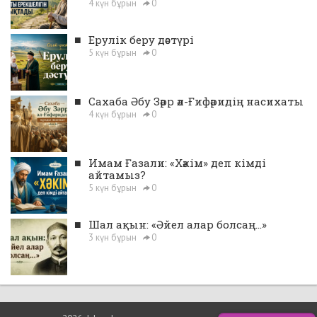
4 күн бұрын
0
■
Ерулік беру дәстүрі
5 күн бұрын
0
■
Сахаба Әбу Зәрр әл-Ғифәридің насихаты
4 күн бұрын
0
■
Имам Ғазали: «Хәкім» деп кімді
айтамыз?
5 күн бұрын
0
■
Шал ақын: «Әйел алар болсаң...»
3 күн бұрын
0