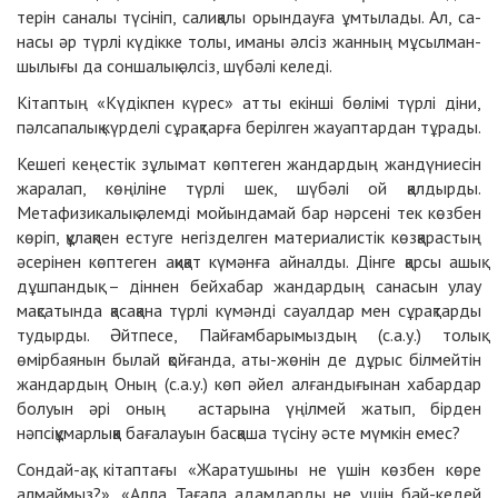
те­рін са­на­лы тү­сі­ніп, са­ли­қа­лы орындау­ға ұмтылады. Ал, са­
на­сы әр түр­лі кү­дік­ке то­лы, има­ны әл­сіз жан­ның мұ­сыл­ман­
шы­лы­ғы да сон­ша­лық әлсіз, шү­бә­лі келеді.
Кітаптың «Күдікпен күрес» атты екінші бөлімі түрлі діни,
пәлсапалық күрделі сұрақтарға берілген жауаптардан тұрады.
Кешегі кеңестік зұлымат көптеген жандардың жандүниесін
жаралап, көңіліне түрлі шек, шүбәлі ой қалдырды.
Метафизикалық әлемді мойындамай бар нәрсені тек көзбен
көріп, құлақпен естуге негізделген материалистік көзқарастың
әсерінен көптеген ақиқат күмәнға айналды. Дінге қарсы ашық
дұшпандық – діннен бейхабар жандардың санасын улау
мақсатында қасақана түрлі күмәнді сауалдар мен сұрақтарды
тудырды. Әйтпесе, Пайғамбарымыздың (с.а.у.) толық
өмірбаянын былай қойғанда, аты-жөнін де дұрыс білмейтін
жандардың Оның (с.а.у.) көп әйел алғандығынан хабардар
болуын әрі оның астарына үңілмей жатып, бірден
нәпсіқұмарлыққа бағалауын басқаша түсіну әсте мүмкін емес?
Сондай-ақ, кітаптағы «Жаратушыны не үшін көзбен көре
алмаймыз?», «Алла Тағала адамдарды не үшін бай-кедей