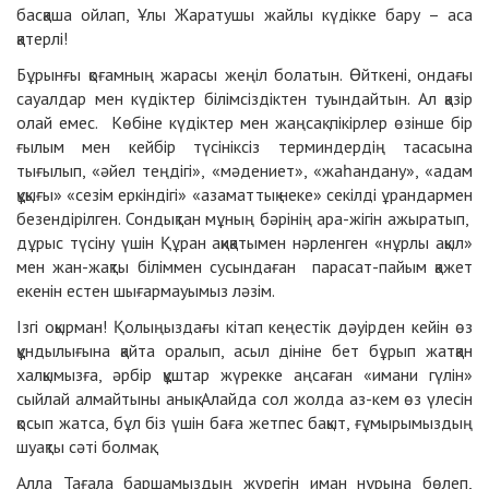
басқаша ойлап, Ұлы Жаратушы жайлы күдікке бару – аса
қатерлі!
Бұрынғы қоғамның жарасы жеңіл болатын. Өйткені, ондағы
сауалдар мен күдіктер білімсіздіктен туындайтын. Ал қазір
олай емес. Көбіне күдіктер мен жаңсақ пікірлер өзінше бір
ғылым мен кейбір түсініксіз терминдердің тасасына
тығылып, «әйел теңдігі», «мәдениет», «жаһандану», «адам
құқығы» «сезім еркіндігі» «азаматтық неке» секілді ұрандармен
безендірілген. Сондықтан мұның бәрінің ара-жігін ажыратып,
дұрыс түсіну үшін Құран ақиқатымен нәрленген «нұрлы ақыл»
мен жан-жақты біліммен сусындаған парасат-пайым қажет
екенін естен шығармауымыз ләзім.
Ізгі оқырман! Қолыңыздағы кітап кеңестік дәуірден кейін өз
құндылығына қайта оралып, асыл дініне бет бұрып жатқан
халқымызға, әрбір құштар жүрекке аңсаған «имани гүлін»
сыйлай алмайтыны анық. Алайда сол жолда аз-кем өз үлесін
қосып жатса, бұл біз үшін баға жетпес бақыт, ғұмырымыздың
шуақты сәті болмақ.
Алла Тағала баршамыздың жүрегін иман нұрына бөлеп,