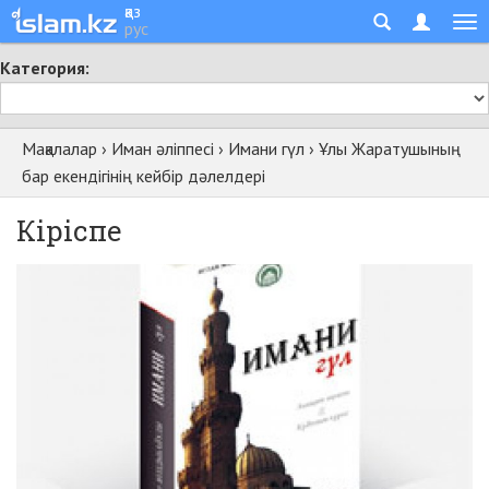
қаз
рус
Категория:
Мақалалар
›
Иман әліппесі
›
Имани гүл
›
Ұлы Жаратушының
бар екендігінің кейбір дәлелдері
Кіріспе