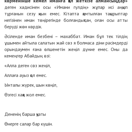
көрмейінше кемел иманға қол жеткізе алмайсыңдар»
деген хадисінен осы «Имани гүлдің» жұпар исі аңқып
тұрғанын сезу қиын емес. Кітапта қамтылған тақырыптар
негізінен иман төңірегінде болғандықтан, оған осы атты
беруді жөн көрдік.
Әсіленде иман безбені – махаббат. Иман бұл тек тілдің
ұшымен айтыла салатын жай сөз я болмаса діни рәсімдерді
орындаумен ғана өлшенетін жеңіл дүние емес. Оны да
кемеңгер Абайдың өзі:
«Алла деген сөз жеңіл,
Аллаға ауыз қол емес.
Ынталы жүрек, шын көңіл,
Өзгесі хаққа жол емес.
Дененің барша қуаты
Өнерге салар бар күшін.