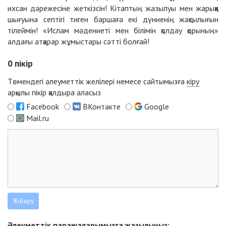
ихсан дәрежесіне жеткізсін! Кітаптың жазылуы мен жарыққа
шығуына септігі тиген баршаға екі дүниенің жақсылығын
тілеймін! «Ислам мәдениеті мен білімін қолдау қорының»
алдағы атқарар жұмыстары сәтті болғай!
0
пікір
Төмендегі әлеуметтік желілері немесе сайтымызға
кіру
арқылы пікір қалдыра аласыз
Facebook
ВКонтакте
Google
Mail.ru
Әлеуметтік парақшаларымызға жазылыңыз: