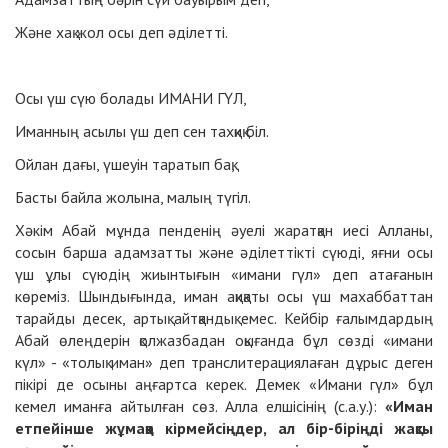
Және хақ жол осы деп әділетті.
Осы үш сүю болады ИМАНИ ГҮЛ,
Иманның асылы үш деп сен тахқиқ біл.
Ойлан дағы, үшеуін таратып бақ,
Басты байла жолына, малың түгіл.
Хәкім Абай мұнда пенденің әуелі жаратқан иесі Алланы,
сосын барша адамзатты және әділеттікті сүюді, яғни осы
үш ұлы сүюдің жиынтығын «имани гүл» деп атағанын
көреміз. Шындығында, иман ақиқаты осы үш махаббаттан
тарайды десек, артық айтқандық емес. Кейбір ғалымдардың
Абай өлеңдерін қолжазбадан оқығанда бұл сөзді «имани
күл» - «толық иман» деп транслитерациялаған дұрыс деген
пікірі де осыны аңғартса керек. Демек «Имани гүл» бұл
кемел иманға айтылған сөз. Алла елшісінің (с.а.у.):
«Иман
етпейінше жұмаққа кірмейсіңдер, ал бір-біріңді жақсы