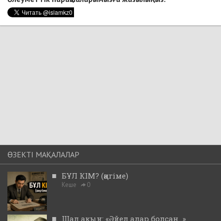
ӨЗЕКТІ МАҚАЛАЛАР
■
БҰЛ КІМ? (әңгіме)
Кеше
0
■
Шал ақын: «Әйел алар болсаң...»