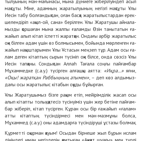
ты­луы­ның мән-ма­ғы­на­сы, мы­на дү­ниеге жі­бе­рі­луін­де­гі асыл
мақ­сұ­ты. Мі­не, адам­ның жа­ра­ты­луы­ның не­гіз­гі мақ­сұ­ты Ұлы
Ие­сін та­бу бол­ған­дық­тан, оған бас­қа жа­ра­ты­лыс­тар­дан ерек­
ше­лен­ді­ріп «ақыл-ой, са­на» бе­ріл­ген. Ұлы Жа­ра­ту­шы ай­на­ла­
мыз­ды қор­ша­ған мы­на жал­пы ға­лам­ды Өзін та­ны­та­тын ға­
жай­ып алып кі­тап іс­пет­ті жа­рат­қан. Он­да­ғы әр­бір жара­ты­лыс
оқи біл­ген адам үшін өз бол­мы­сы­мен, бой­ын­да мөр­лен­ген ға­
жай­ып на­қыш­та­ры­мен Ұлы Ұс­та­сын мең­зеп тұр. Адам осы ға­
лам де­ген кі­тап­тың сы­рын тү­сі­ніп оқи біл­се, он­да сөз­сіз Ұлы
Ие­сін тап­қа­ны. Сон­дық­тан Аллаһ Та­ға­ла соң­ғы пай­ғам­бар
Мұхаммед­ке (с.а.у.) тү­сір­ген ал­ғаш­қы аят­та:
«Иқ­ра...»
яғ­ни,
«Оқы!
жа­рат­қан Раб­бың­ның аты­мен»
, – деп көз ал­ды­мыз­
да­ғы осы жа­ра­ты­лыс кі­та­бын оқу­ды бұй­ыр­ған.
Ұлы Жа­ра­ту­шы­мыз біз­ге ра­қым етіп, мейі­рім­ді­лік жа­сап осы
алып кі­тап­ты то­лық, қа­те­сіз тү­сі­нуіміз үшін жер бе­ті­не пай­ғам­
бар жі­бе­ріп, кі­тап тү­сір­ген. Құ­ран осы бір ға­жай­ып «ға­лам»
ат­ты кі­тап­тың тү­сін­дір­ме­сі мен мән-маз­мұ­ны бол­са,
Мұхаммед (с.а.у.) оны адам­дар­ға түсін­ді­ру­ші ұс­та­зы бол­мақ.
Құрметті оқырман қауым! Осыдан бірнеше жыл бұрын ислам
дініндегі иман негіздерін қамтыған «Ақиқат шуағы» мен түрлі