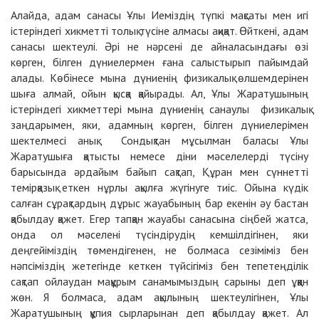
Алайда, адам санасы Ұлы Иеміздің түпкі мақсаты мен игі
істеріндегі хикметті толық түсіне алмасы ақиқат. Өйткені, адам
санасы шектеулі. Әрі не нәрсені де айналасындағы өзі
көрген, білген дүниелермен ғана салыстырып пайымдай
алады. Көбінесе мына дүниенің физикалық өлшемдерінен
шыға алмай, ойын қысқа қайырады. Ал, Ұлы Жаратушының
істеріндегі хикметтері мына дүниенің санаулы физикалық
заңдарымен, яки, адамның көрген, білген дүниелерімен
шектелмесі анық. Сондықтан мұсылман баласы Ұлы
Жаратушыға қатысты немесе діни мәселелерді түсіну
барысында әрдайым байып сақтап, Құран мен сүннетті
темірқазық еткен нұрлы ақылға жүгінуге тиіс. Ойына күдік
салған сұрақтардың дұрыс жауабының бар екенін әу бастан
қабылдау қажет. Егер тапқан жауабы санасына сіңбей жатса,
онда ол мәселені түсіндірудің кемшілдігінен, яки
деңгейіміздің төмендігенен, не болмаса сезіміміз бен
нәпсіміздің жетегінде кеткен түйсігіміз бен тепетеңділік
сақтап ойлаудан мақұрым санамымыздың сарыны деп ұққан
жөн. Я болмаса, адам ақылының шектеулігінен, Ұлы
Жаратушының құпия сырларынан деп қабылдау қажет. Ал