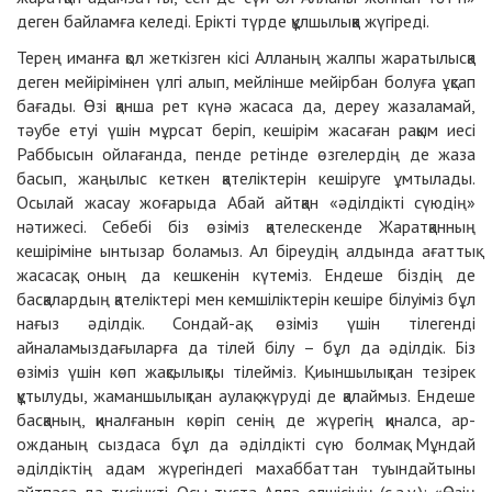
деген байламға келеді. Ерікті түрде құлшылыққа жүгіреді.
Терең иманға қол жеткізген кісі Алланың жалпы жаратылысқа
деген мейірімінен үлгі алып, мейлінше мейірбан болуға ұқсап
бағады. Өзі қанша рет күнә жасаса да, дереу жазаламай,
тәубе етуі үшін мұрсат беріп, кешірім жасаған рақым иесі
Раббысын ойлағанда, пенде ретінде өзгелердің де жаза
басып, жаңылыс кеткен қателіктерін кешіруге ұмтылады.
Осылай жасау жоғарыда Абай айтқан «әділдікті сүюдің»
нәтижесі. Себебі біз өзіміз қателескенде Жаратқанның
кешіріміне ынтызар боламыз. Ал біреудің алдында ағаттық
жасасақ, оның да кешкенін күтеміз. Ендеше біздің де
басқалардың қателіктері мен кемшіліктерін кешіре білуіміз бұл
нағыз әділдік. Сондай-ақ, өзіміз үшін тілегенді
айналамыздағыларға да тілей білу – бұл да әділдік. Біз
өзіміз үшін көп жақсылықты тілейміз. Қиыншылықтан тезірек
құтылуды, жаманшылықтан аулақ жүруді де қалаймыз. Ендеше
басқаның, қиналғанын көріп сенің де жүрегің қиналса, ар-
ожданың сыздаса бұл да әділдікті сүю болмақ. Мұндай
әділдіктің адам жүрегіндегі махаббаттан туындайтыны