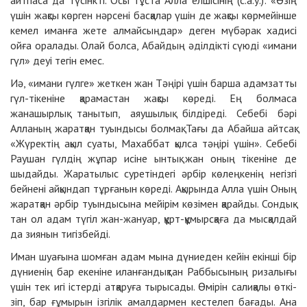
айтпаса да түсінкті. Осы тұста Алла елшісінің (с.а.у.): «Өзің
үшін жақсы көрген нәрсені басқалар үшін де жақсы көрмейінше
кемел иманға жете алмайсыңдар» деген мүбәрак хадисі
ойға оралады. Олай болса, Абайдың әділдікті сүюді «имани
гүл» деуі тегін емес.
Иә, «имани гүлге» жеткен жан Тәңірі үшін барша адамзатты
гүл-тікеніне қарамастан жақсы көреді. Ең болмаса
жанашырлық танытып, аяушылық білдіреді. Себебі бәрі
Алланың жаратқан туындысы болмақ. Тағы да Абайша айтсақ:
«Жүректің ақыл суаты, Махаббат қылса тәңірі үшін». Себебі
Раушан гүлдің жұпар исіне ынтық жан оның тікеніне де
шыдайды. Жаратылыс суретіндегі әрбір көлеңкенің негізгі
бейнені айқындап тұрғанын көреді. Ақырында Алла үшін Оның
жаратқан әрбір туындысына мейірім көзімен қарайды. Сон­дық­
тан ол адам түгіл жан-жа­ну­ар, құрт-құ­мы­рс­қа­ға да мыс­қал­дай
да зия­нын ти­гіз­бейді.
Иман шуағы­на шом­ған адам мы­на дү­ниеден кейін екін­ші бір
дү­ниенің бар еке­ні­не иланғандықтан Раббы­сы­ның ри­за­лы­ғы
үшін тек игі іс­тер­ді ат­қа­ру­ға тыры­са­ды. Өмі­рін са­ли­қа­лы өт­кі­
зіп, бар ғұ­мы­рын із­гі­лік амал­дар­мен кес­те­леп ба­ға­ды. Ана