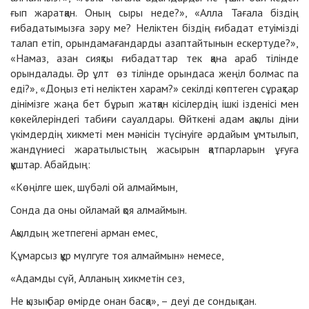
ғып жаратқан. Оның сыры неде?», «Алла Тағала біздің
ғибадатымызға зәру ме? Неліктен біздің ғибадат етуімізді
талап етіп, орындамағандарды азаптайтынын ескертуде?»,
«Намаз, азан сияқты ғибадаттар тек қана араб тілінде
орындалады. Әр ұлт өз тілінде орындаса жеңіл болмас па
еді?», «Доңыз еті неліктен харам?» секілді көптеген сұрақтар
дінімізге жаңа бет бұрып жатқан кісілердің ішкі ізденісі мен
көкейлеріндегі табиғи сауалдары. Өйткені адам ақылы діни
үкімдердің хикметі мен мәнісін түсінуіге әрдайым ұмтылып,
жандүниесі жаратылыстың жасырын қатпарларын ұғуға
құштар. Абайдың:
«Көңілге шек, шүбәлі ой алмаймын,
Сонда да оны ойламай қоя алмаймын.
Ақылдың жетпегені арман емес,
Құмарсыз құр мүлгуге тоя алмаймын» немесе,
«Адамды сүй, Алланың хикметін сез,
Не қызық бар өмірде онан басқа», – деуі де сондықтан.