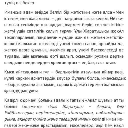
ту­дің өзі бе­кер.
Иман­сыз адам өмір­де бел­гі­лі бір же­тіс­тік­ке же­те қал­са «Мен
іс­те­дім, мен жа­са­дым», – деп паң­да­нып шы­ға ке­ле­ді. Өйтке­
ні оның се­ні­мін­де өзін қол­дап, жәр­дем беріп, сол же­тіс­ті­гі­не
же­туі үшін сәт­ті­лі­гін са­лып тұр­ған Ұлы Жа­ра­ту­шы­сы жоқ. Ал
тә­кап­пар­ла­нып, паң­дан­ған мұн­дай жан өзі жет­кен же­тіс­тік­
ке же­те ал­ма­ған өз­ге­лер­ді үне­мі тө­мен са­нап, қор­лай­ды да,
жет­кен­дер­ге қыз­ға­ныш кө­зі­мен қа­рап, үне­мі бә­се­ке­ле­се­ді де
тұ­ра­ды. Ішін қызғаныш өр­ті ша­лып, осын­дай ру­ха­ни дерт­ке
шал­дық­қан пен­де­лер­ден құ­рал­ған қо­ғам – ең ба­қыт­сыз қо­ғам.
Қыс­қа айт­сақ, имани гүл – бар­лық игі­лік атауы­ның қай­нар кө­зі,
күл­лі көр­кем қа­сиет­тер­дің кәусар бұ­ла­ғы бол­са, иман­сыз­дық
– бар­лық ру­ха­ни аш­тық­тың, со­ра­қы іс әре­кет­тер мен жа­ғым­сыз
қылықтардың ұясы.
Қадірлі оқырман! Қолыңыздағы кітаптың «Ақиқат шуағы» атты
бірінші бөлімінде
«Ұлы Жа­ра­ту­шы – Аллаға, Ұлы
Раббымыздың пе­ріш­те­ле­рі­не, кі­тап­та­ры­на, пай­ғам­бар­ла­
ры­на, ақы­рет кү­ні­не жә­не тағ­дыр­ға иман»
се­кіл­ді иман не­
гіз­де­рі же­ке-же­ке қа­рас­ты­ры­лып, мәселелерді ақыл һәм на­қыл