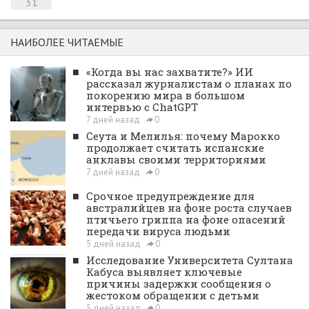
31
НАИБОЛЕЕ ЧИТАЕМЫЕ
■
«Когда вы нас захватите?» ИИ
рассказал журналистам о планах по
покорению мира в большом
интервью с ChatGPT
7 дней назад
0
■
Сеута и Мелилья: почему Марокко
продолжает считать испанские
анклавы своими территориями
7 дней назад
0
■
Срочное предупреждение для
австралийцев на фоне роста случаев
птичьего гриппа на фоне опасений
передачи вируса людьми
5 дней назад
0
■
Исследование Университета Султана
Кабуса выявляет ключевые
причины задержки сообщения о
жестоком обращении с детьми
5 дней назад
0