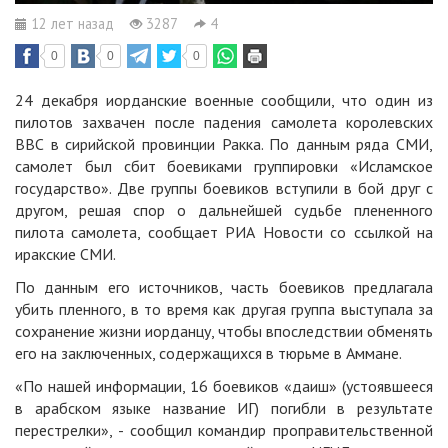
12 лет назад
3287
4
0
0
0
24 декабря иорданские военные сообщили, что один из
пилотов захвачен после падения самолета королевских
ВВС в сирийской провинции Ракка. По данным ряда СМИ,
самолет был сбит боевиками группировки «Исламское
государство». Две группы боевиков вступили в бой друг с
другом, решая спор о дальнейшей судьбе плененного
пилота самолета, сообщает
РИА Новости
со ссылкой на
иракские СМИ.
По данным его источников, часть боевиков предлагала
убить пленного, в то время как другая группа выступала за
сохранение жизни иорданцу, чтобы впоследствии обменять
его на заключенных, содержащихся в тюрьме в Аммане.
«По нашей информации, 16 боевиков «даиш» (устоявшееся
в арабском языке название ИГ) погибли в результате
перестрелки», - сообщил командир проправительственной