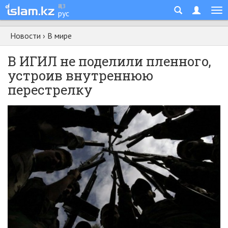
қаз
рус
Новости
›
В мире
В ИГИЛ не поделили пленного,
устроив внутреннюю
перестрелку