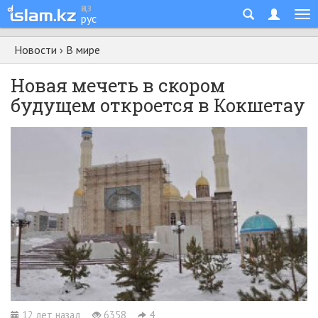
қаз
рус
Новости
›
В мире
Новая мечеть в скором
будущем откроется в Кокшетау
12 лет назад
6358
4