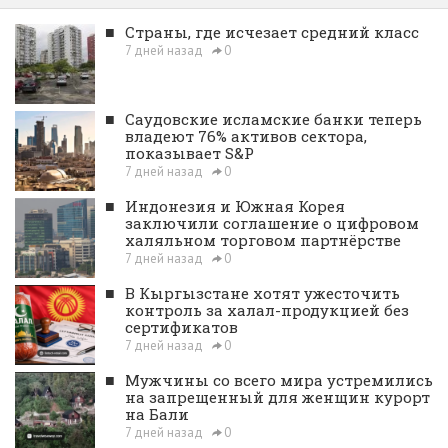
■
Страны, где исчезает средний класс
7 дней назад
0
■
Саудовские исламские банки теперь
владеют 76% активов сектора,
показывает S&P
7 дней назад
0
■
Индонезия и Южная Корея
заключили соглашение о цифровом
халяльном торговом партнёрстве
7 дней назад
0
■
В Кыргызстане хотят ужесточить
контроль за халал-продукцией без
сертификатов
7 дней назад
0
■
Мужчины со всего мира устремились
на запрещенный для женщин курорт
на Бали
7 дней назад
0