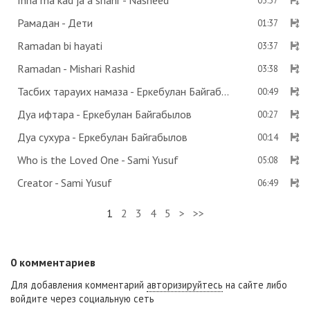
Inna ma kad ja a shahr - Nasheed
03:37
Рамадан - Дети
01:37
Ramadan bi hayati
03:37
Ramadan - Mishari Rashid
03:38
Тасбих тарауих намаза - Еркебулан Байгабылов
00:49
Дуа ифтара - Еркебулан Байгабылов
00:27
Дуа сухура - Еркебулан Байгабылов
00:14
Who is the Loved One - Sami Yusuf
05:08
Creator - Sami Yusuf
06:49
1
2
3
4
5
>
>>
0
комментариев
Для добавления комментарий
авторизируйтесь
на сайте либо
войдите через социальную сеть