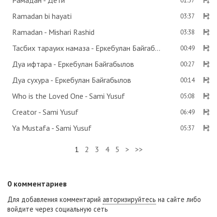
Рамадан - Дети
01:37
Ramadan bi hayati
03:37
Ramadan - Mishari Rashid
03:38
Тасбих тарауих намаза - Еркебулан Байгабылов
00:49
Дуа ифтара - Еркебулан Байгабылов
00:27
Дуа сухура - Еркебулан Байгабылов
00:14
Who is the Loved One - Sami Yusuf
05:08
Creator - Sami Yusuf
06:49
Ya Mustafa - Sami Yusuf
05:37
1
2
3
4
5
>
>>
0
комментариев
Для добавления комментарий
авторизируйтесь
на сайте либо
войдите через социальную сеть