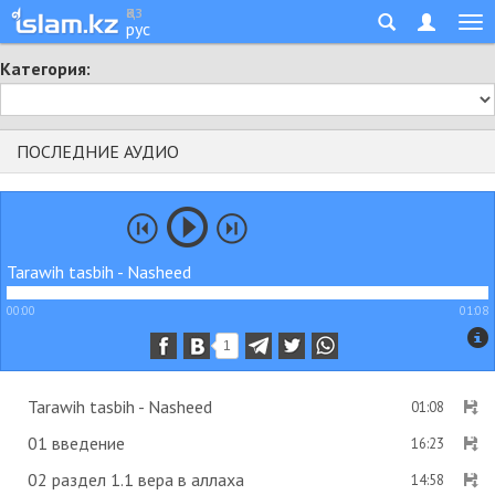
қаз
рус
Категория:
ПОСЛЕДНИЕ АУДИО
Tarawih tasbih - Nasheed
00:00
01:08
1
Tarawih tasbih - Nasheed
01:08
01 введение
16:23
02 раздел 1.1 вера в аллаха
14:58