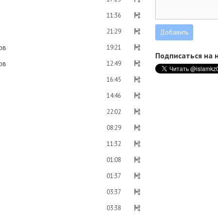
11:36
21:29
ов
19:21
Подписаться на н
ов
12:49
16:45
14:46
22:02
08:29
11:32
01:08
01:37
03:37
03:38