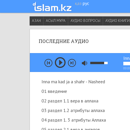
қаз
рус
АЗАН
АСЫЛ МҰРА
АУДИО ВОПРОСЫ
АУДИО КНИГ
ПОСЛЕДНИЕ АУДИО
Inn
00:0
Inna ma kad ja a shahr - Nasheed
01 введение
02 раздел 1.1 вера в аллаха
03 раздел 1.2 атрибуты аллаха
04 раздел 1. 3 атрибуты Аллаха
05 раздел 2.1 вера в ангелов