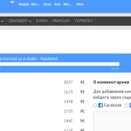
Фаджр
Восход
Зухр
Аср
Магриб
Иша
И
ДІНИ ӘНДЕР
КОРАН
РАМАДАН
ТЕРМЕЛЕР
a ma kad ja a shahr - Nasheed
0
03:37
0
комментариев
03:37
Для добавления ко
16:23
войдите через соци
14:58
Facebook
17:55
14:47
17:25