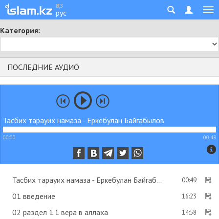
қаз
рус
Категория:
ПОСЛЕДНИЕ АУДИО
Тасбих тарауих намаза - Еркебулан Байгабылов
00:00
00:49
Тасбих тарауих намаза - Еркебулан Байгабылов
00:49
01 введение
16:23
02 раздел 1.1 вера в аллаха
14:58