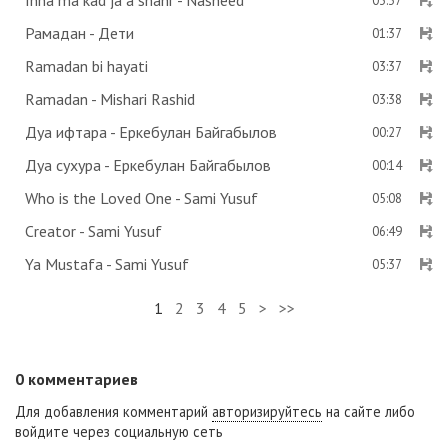
Inna ma kad ja a shahr - Nasheed
03:37
Рамадан - Дети
01:37
Ramadan bi hayati
03:37
Ramadan - Mishari Rashid
03:38
Дуа ифтара - Еркебулан Байгабылов
00:27
Дуа сухура - Еркебулан Байгабылов
00:14
Who is the Loved One - Sami Yusuf
05:08
Creator - Sami Yusuf
06:49
Ya Mustafa - Sami Yusuf
05:37
1
2
3
4
5
>
>>
0
комментариев
Для добавления комментарий
авторизируйтесь
на сайте либо
войдите через социальную сеть