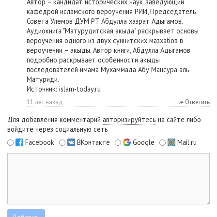
Автор – кандидат исторических наук, заведующий
кафедрой исламского вероучения РИИ, Председатель
Совета Улемов ДУМ РТ Абдулла хазрат Адыгамов.
Аудиокнига "Матурудитская акыда" раскрывает основы
вероучения одного из двух суннитских мазхабов в
вероучении – акыды. Автор книги, Абдулла Адыгамов
подробно раскрывает особенности акыды
последователей имама Мухаммада Абу Мансура аль-
Матуриди.
Источник: islam-today.ru
11 лет назад
Ответить
Для добавления комментарий
авторизируйтесь
на сайте либо
войдите через социальную сеть
Facebook
ВКонтакте
Google
Mail.ru