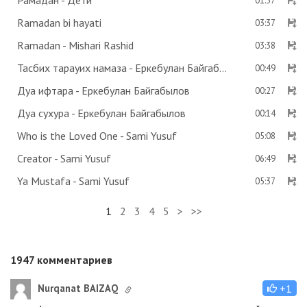
Рамадан - Дети
01:37
Ramadan bi hayati
03:37
Ramadan - Mishari Rashid
03:38
Тасбих тарауих намаза - Еркебулан Байгабылов
00:49
Дуа ифтара - Еркебулан Байгабылов
00:27
Дуа сухура - Еркебулан Байгабылов
00:14
Who is the Loved One - Sami Yusuf
05:08
Creator - Sami Yusuf
06:49
Ya Mustafa - Sami Yusuf
05:37
1
2
3
4
5
>
>>
1947
комментариев
Nurqanat BAIZAQ
+1