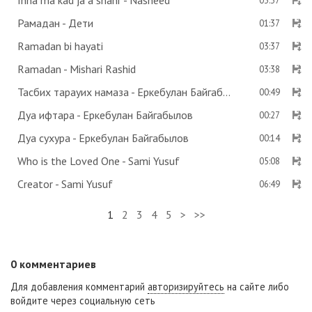
Inna ma kad ja a shahr - Nasheed
03:37
Рамадан - Дети
01:37
Ramadan bi hayati
03:37
Ramadan - Mishari Rashid
03:38
Тасбих тарауих намаза - Еркебулан Байгабылов
00:49
Дуа ифтара - Еркебулан Байгабылов
00:27
Дуа сухура - Еркебулан Байгабылов
00:14
Who is the Loved One - Sami Yusuf
05:08
Creator - Sami Yusuf
06:49
1
2
3
4
5
>
>>
0
комментариев
Для добавления комментарий
авторизируйтесь
на сайте либо
войдите через социальную сеть