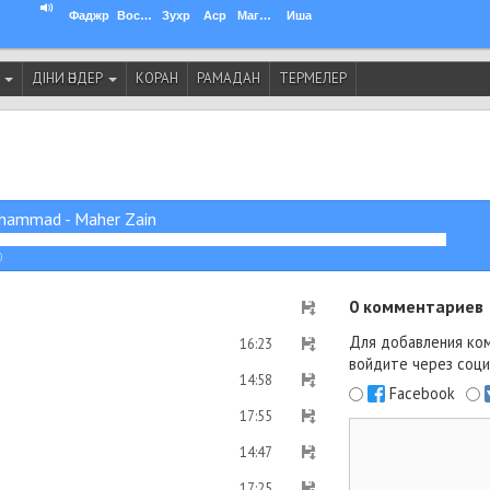
Фаджр
Восход
Зухр
Аср
Магриб
Иша
И
ДІНИ ӘНДЕР
КОРАН
РАМАДАН
ТЕРМЕЛЕР
hammad - Maher Zain
0
0
комментариев
Для добавления ко
16:23
войдите через соци
14:58
Facebook
17:55
14:47
17:25