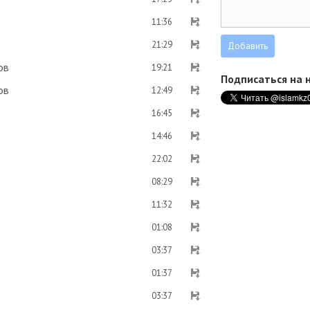
11:36
21:29
ов
19:21
Подписаться на н
ов
12:49
16:45
14:46
22:02
08:29
11:32
01:08
03:37
01:37
03:37